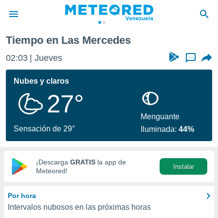
Tiempo en Las Mercedes
privacidad
02:03
Jueves
...
o de
om.ve
com.ve) ha
Nubes y claros
ado por
27°
es para
ue la
 que se
Menguante
e calidad.
Sensación de 29°
Iluminada:
44%
eder a este
ediante las
opciones:
¡Descarga
GRATIS
la app de
Instalar
ookies y
Meteored!
e forma
Por hora
d digital
Intervalos nubosos en las próximas horas
ada, basada