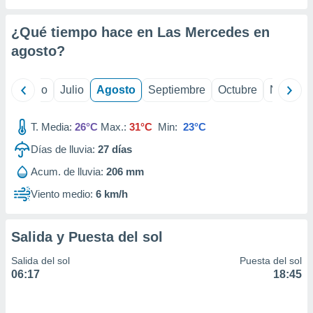
ados con el
 seleccionar
o.
¿Qué tiempo hace en Las Mercedes en
agosto
?
calización
precisa e
ión mediante
yo
Junio
Julio
Agosto
Septiembre
Octubre
Noviemb
, publicidad
T. Media:
26°C
Max.:
31°C
Min:
23°C
dos,
 publicidad
Días de lluvia:
27
días
,
ón de
Acum. de lluvia:
206 mm
 desarrollo
Viento medio:
6 km/h
s.
tros 1199
ios
Salida y Puesta del sol
Salida del sol
Puesta del sol
06:17
18:45