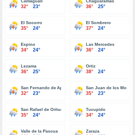
Camaguan
Chaguaramas
32°
23°
36°
25°
El Socorro
El Sombrero
35°
24°
37°
24°
Espino
Las Mercedes
34°
24°
36°
24°
Lezama
Ortiz
36°
25°
38°
24°
San Fernando de Apure
San Juan de los Morros
32°
23°
35°
23°
San Rafael de Orituco
Tucupido
35°
24°
34°
24°
Valle de la Pascua
Zaraza