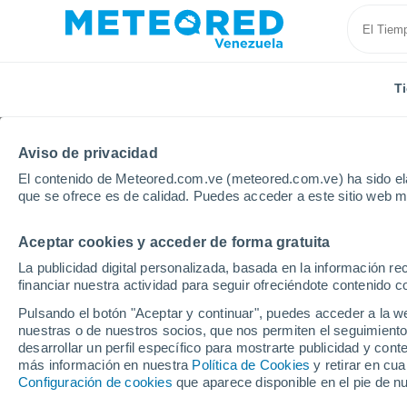
T
Aviso de privacidad
El contenido de Meteored.com.ve (meteored.com.ve) ha sido ela
que se ofrece es de calidad. Puedes acceder a este sitio web m
Aceptar cookies y acceder de forma gratuita
Inicio
Francia
Alta Francia
Aisne
Laon
La publicidad digital personalizada, basada en la información r
financiar nuestra actividad para seguir ofreciéndote contenido c
Tiempo en Laon
Pulsando el botón "Aceptar y continuar", puedes acceder a la w
nuestras o de nuestros socios, que nos permiten el seguimiento
14:01
Viernes
desarrollar un perfil específico para mostrarte publicidad y co
más información en nuestra
Política de Cookies
y retirar en cu
Configuración de cookies
que aparece disponible en el pie de n
Nubes y claros