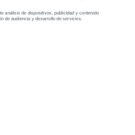
-
34
km/h
15
-
35
km/h
14
-
32
km/h
11
-
23
km/h
e análisis de dispositivos, publicidad y contenido
n de audiencia y desarrollo de servicios.
Norte
6 Alto
8
-
23 km/h
FPS:
15-25
Norte
5 Medio
9
-
25 km/h
FPS:
6-10
Norte
4 Medio
9
-
25 km/h
FPS:
6-10
Norte
3 Medio
10
-
25 km/h
FPS:
6-10
Norte
2 Bajo
10
-
24 km/h
FPS:
no