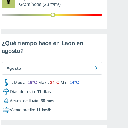
Gramíneas (23 #/m³)
¿Qué tiempo hace en Laon en
agosto
?
Agosto
T. Media:
19°C
Max.:
24°C
Min:
14°C
Días de lluvia:
11
días
Acum. de lluvia:
69 mm
Viento medio:
11 km/h