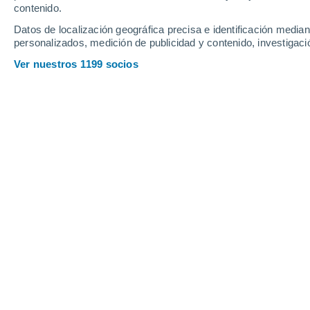
contenido.
8
-
22
km/h
8
-
17
km/h
15
11
-
25
km/h
Datos de localización geográfica precisa e identificación mediant
personalizados, medición de publicidad y contenido, investigació
Tiempo en Laon hoy
, 7 de agosto
Ver nuestros 1199 socios
Nubes y claros
21°
14:00
Sensación T.
21°
Soleado
21°
15:00
Sensación T.
21°
Soleado
22°
16:00
Sensación T.
22°
Soleado
22°
17:00
Sensación T.
22°
Soleado
22°
18:00
Sensación T.
22°