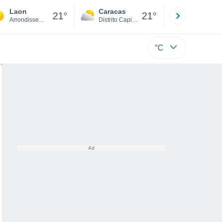
Laon
Caracas
Tucacas
21°
21°
Arrondissement de Laon
Distrito Capital
Falcón
°C