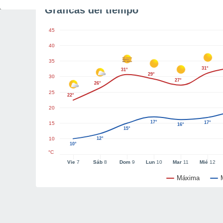
Gráficas del tiempo
45
40
35
31°
31°
29°
30
27°
26°
25
22°
20
17°
17°
15
16°
15°
10
12°
10°
°C
Vie
7
Sáb
8
Dom
9
Lun
10
Mar
11
Mié
12
Máxima