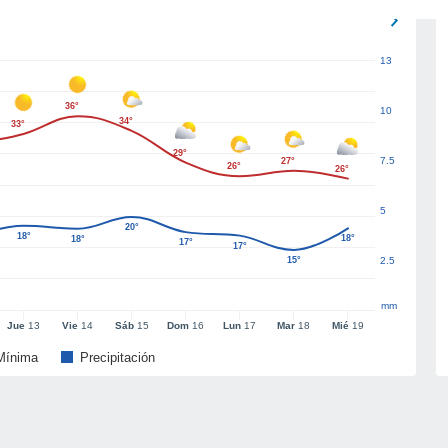
13
36°
10
34°
33°
29°
7.5
27°
26°
26°
5
20°
18°
18°
18°
17°
17°
15°
2.5
mm
Jue
13
Vie
14
Sáb
15
Dom
16
Lun
17
Mar
18
Mié
19
Mínima
Precipitación