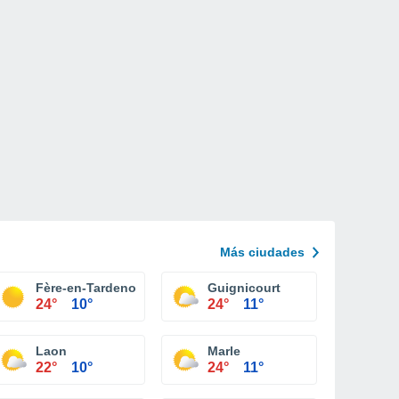
Más ciudades
Fère-en-Tardenois
Guignicourt
24°
10°
24°
11°
Laon
Marle
22°
10°
24°
11°