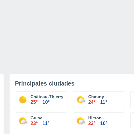
Principales ciudades
Château-Thierry
Chauny
25°
10°
24°
11°
Guise
Hirson
23°
11°
23°
10°