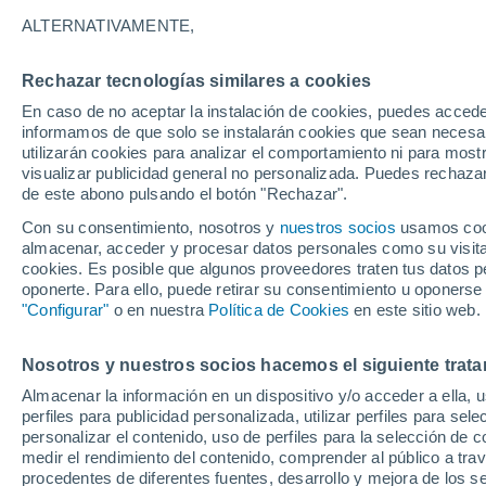
21°
ALTERNATIVAMENTE,
Rechazar tecnologías similares a cookies
UV
6 Alto
En caso de no aceptar la instalación de cookies, puedes accede
Sensación de 21°
FPS
15-25
informamos de que solo se instalarán cookies que sean necesari
utilizarán cookies para analizar el comportamiento ni para most
visualizar publicidad general no personalizada. Puedes rechazar
de este abono pulsando el botón "Rechazar".
Tiempo 1 - 7 días
Mapa de nubosidad
Radar de llu
Con su consentimiento, nosotros y
nuestros socios
usamos cooki
almacenar, acceder y procesar datos personales como su visita e
cookies. Es posible que algunos proveedores traten tus datos pe
oponerte. Para ello, puede retirar su consentimiento u oponerse
Mañana
Domingo
Hoy
"Configurar"
o en nuestra
Política de Cookies
en este sitio web.
8 Ago
9 Ago
7 Ago
Nosotros y nuestros socios hacemos el siguiente trata
Almacenar la información en un dispositivo y/o acceder a ella, 
perfiles para publicidad personalizada, utilizar perfiles para sele
personalizar el contenido, uso de perfiles para la selección de c
26°
/
12°
31°
/
15°
22°
/
10°
medir el rendimiento del contenido, comprender al público a tra
procedentes de diferentes fuentes, desarrollo y mejora de los se