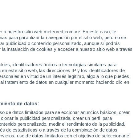
r a nuestro sitio web meteored.com.ve. En este caso, te
as para garantizar la navegación por el sitio web, pero no se
rar publicidad o contenido personalizado, aunque sí podrás
 la instalación de cookies y acceder a nuestro sitio web a través
via
Satélites
Modelos
es, identificadores únicos o tecnologías similares para
n este sitio web, las direcciones IP y los identificadores de
rsonales en virtud de un interés legítimo, algo a lo que puedes
 al tratamiento de datos en cualquier momento haciendo clic en
Lunes
Martes
Miércoles
Jueves
10 Ago
11 Ago
12 Ago
13 Ago
miento de datos:
uso de datos limitados para seleccionar anuncios básicos, crear
ccionar la publicidad personalizada, crear un perfil para
ontenido personalizado, medir el rendimiento de la publicidad,
29°
/
17°
27°
/
16°
31°
/
17°
33°
/
18°
vés de estadísticas o a través de la combinación de datos
rvicios, uso de datos limitados con el objetivo de seleccionar el