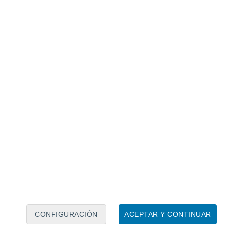
Calendario lunar
Lun
Mar
Mié
Jue
Vie
Sáb
Dom
7
8
9
10
11
12
13
14
15
16
17
18
19
20
CONFIGURACIÓN
ACEPTAR Y CONTINUAR