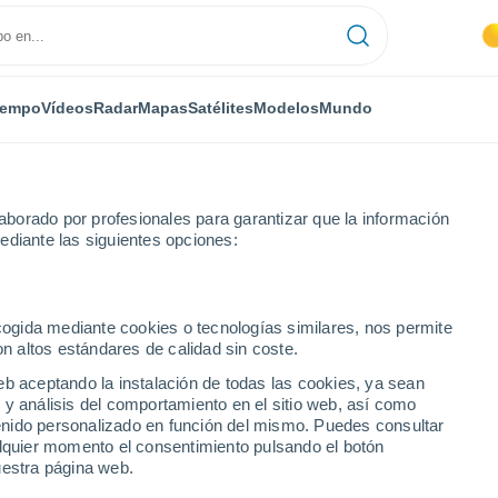
iempo
Vídeos
Radar
Mapas
Satélites
Modelos
Mundo
borado por profesionales para garantizar que la información
ediante las siguientes opciones:
ecogida mediante cookies o tecnologías similares, nos permite
on altos estándares de calidad sin coste.
eb aceptando la instalación de todas las cookies, ya sean
 y análisis del comportamiento en el sitio web, así como
...
ntenido personalizado en función del mismo. Puedes consultar
alquier momento el consentimiento pulsando el botón
Por hora
uestra página web.
Cielos despejados en las
próximas horas