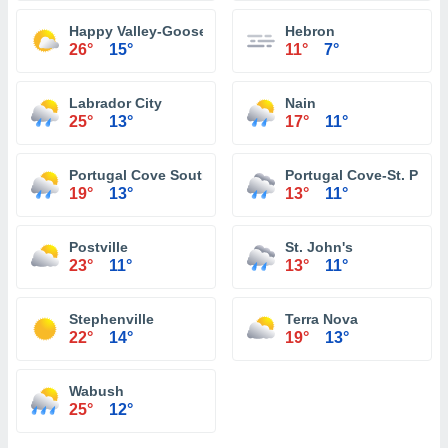
Happy Valley-Goose Bay
Hebron
26°
15°
11°
7°
Labrador City
Nain
25°
13°
17°
11°
Portugal Cove South
Portugal Cove-St. Philip
19°
13°
13°
11°
Postville
St. John's
23°
11°
13°
11°
Stephenville
Terra Nova
22°
14°
19°
13°
Wabush
25°
12°