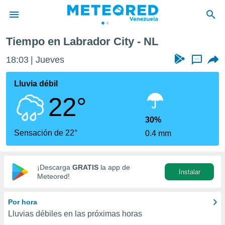
Tiempo en Labrador City - NL
privacidad
18:03
Jueves
...
o de
om.ve
com.ve) ha
Lluvia débil
ado por
22°
es para
ue la
 que se
30%
e calidad.
Sensación de 22°
0.4 mm
eder a este
ediante las
opciones:
¡Descarga
GRATIS
la app de
Instalar
ookies y
Meteored!
e forma
Por hora
d digital
Lluvias débiles en las próximas horas
ada, basada