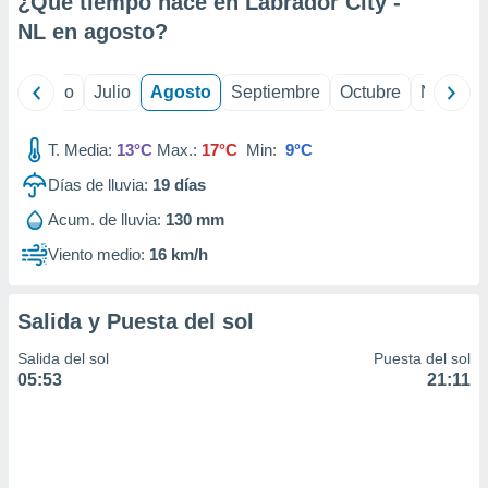
¿Qué tiempo hace en Labrador City -
ados con el
 seleccionar
NL en
agosto
?
o.
calización
yo
Junio
Julio
Agosto
Septiembre
Octubre
Noviemb
precisa e
ión mediante
T. Media:
13°C
Max.:
17°C
Min:
9°C
, publicidad
Días de lluvia:
19
días
dos,
Acum. de lluvia:
130 mm
 publicidad
,
Viento medio:
16 km/h
ón de
 desarrollo
s.
Salida y Puesta del sol
tros 1199
Salida del sol
Puesta del sol
ios
05:53
21:11