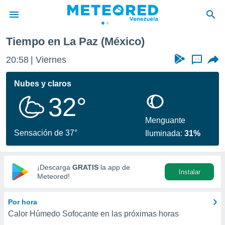
Tiempo en La Paz (México)
privacidad
20:58
Viernes
...
o de
om.ve
com.ve) ha
Nubes y claros
ado por
32°
es para
ue la
 que se
Menguante
e calidad.
Sensación de 37°
Iluminada:
31%
eder a este
ediante las
opciones:
¡Descarga
GRATIS
la app de
Instalar
ookies y
Meteored!
e forma
Por hora
d digital
Calor Húmedo Sofocante en las próximas horas
ada, basada