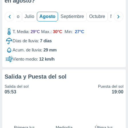
en
agosto
?
ados con el
 seleccionar
o.
yo
Junio
Julio
Agosto
Septiembre
Octubre
Noviemb
calización
precisa e
ión mediante
T. Media:
29°C
Max.:
30°C
Min:
27°C
Días de lluvia:
7
días
, publicidad
Acum. de lluvia:
29 mm
dos,
 publicidad
Viento medio:
12 km/h
,
ón de
 desarrollo
Salida y Puesta del sol
s.
Salida del sol
Puesta del sol
tros 1199
05:53
19:00
ios
Primera luz
Mediodía
Última luz