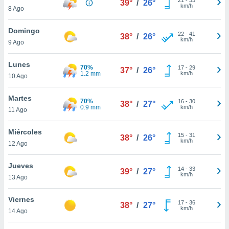
39°
/
26°
ublicidad y
km/h
8 Ago
do en
Domingo
 mismo.
22
-
41
38°
/
26°
km/h
sultar más
9 Ago
 en nuestra
 Cookies
y
Lunes
70%
17
-
29
37°
/
26°
ualquier
1.2 mm
km/h
10 Ago
ento
Martes
 botón
70%
16
-
30
38°
/
27°
0.9 mm
km/h
11 Ago
ación de
kies
 disponible
Miércoles
15
-
31
38°
/
26°
e nuestra
km/h
12 Ago
.
Jueves
IVAMENTE,
14
-
33
39°
/
27°
km/h
13 Ago
as
Viernes
17
-
36
38°
/
27°
 a cookies
km/h
14 Ago
 no aceptar