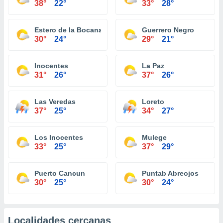
38°
22°
33°
28°
Estero de la Bocana
Guerrero Negro
30°
24°
29°
21°
Inocentes
La Paz
31°
26°
37°
26°
Las Veredas
Loreto
37°
25°
34°
27°
Los Inocentes
Mulege
33°
25°
37°
29°
Puerto Cancun
Puntab Abreojos
30°
25°
30°
24°
Localidades cercanas