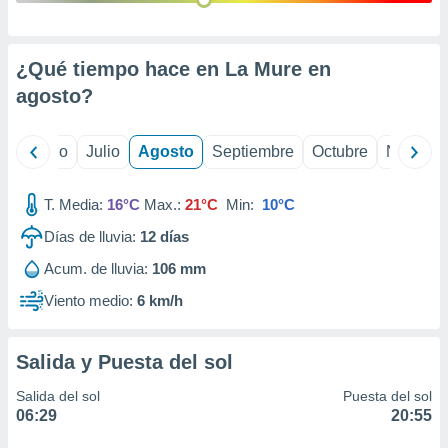
ados con el
 seleccionar
o.
¿Qué tiempo hace en La Mure en
calización
precisa e
agosto
?
ión mediante
, publicidad
yo
Junio
Julio
Agosto
Septiembre
Octubre
Noviemb
dos,
 publicidad
T. Media:
16°C
Max.:
21°C
Min:
10°C
,
Días de lluvia:
12
días
ón de
 desarrollo
Acum. de lluvia:
106 mm
s.
Viento medio:
6 km/h
tros 1199
ios
Salida y Puesta del sol
Salida del sol
Puesta del sol
06:29
20:55