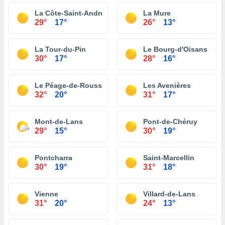
La Côte-Saint-André
La Mure
29°
17°
26°
13°
La Tour-du-Pin
Le Bourg-d'Oisans
30°
17°
28°
16°
Le Péage-de-Roussillon
Les Avenières
32°
20°
31°
17°
Mont-de-Lans
Pont-de-Chéruy
29°
15°
30°
19°
Pontcharra
Saint-Marcellin
30°
19°
31°
18°
Vienne
Villard-de-Lans
31°
20°
24°
13°