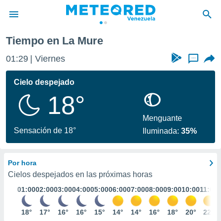
Tiempo en La Mure
privacidad
01:29
Viernes
...
o de
om.ve
com.ve) ha
Cielo despejado
ado por
18°
es para
ue la
 que se
Menguante
e calidad.
Sensación de 18°
Iluminada:
35%
eder a este
ediante las
opciones:
Por hora
ookies y
Cielos despejados en las próximas horas
e forma
01:00
02:00
03:00
04:00
05:00
06:00
07:00
08:00
09:00
10:00
11:00
d digital
18°
17°
16°
16°
15°
14°
14°
16°
18°
20°
22°
ada, basada