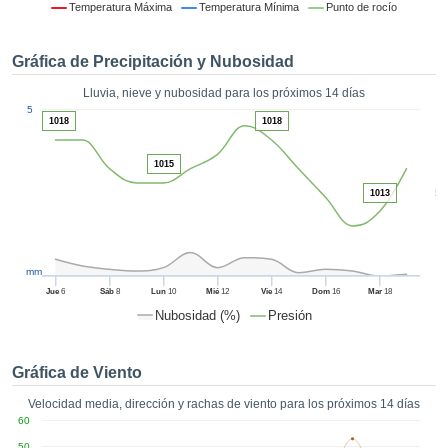
formación
Temperatura Máxima
Temperatura Mínima
Punto de rocío
 mediante
tecnologías
Gráfica de Precipitación y Nubosidad
nos permite
r nuestra
Lluvia, nieve y nubosidad para los próximos 14 días
para seguir
1
5
e contenido
1018
1018
ACEPTAR
estándares
Y
 sin coste.
1015
CONTINUAR
 el botón
5
1013
continuar",
CONFIGURACIÓN
ceder a la
tando la
n de todas
mm
s, ya sean
Jue
6
Sáb
8
Lun
10
Mié
12
Vie
14
Dom
16
Mar
18
de nuestros
Nubosidad (%)
Presión
 que nos
ten el
 y análisis
Gráfica de Viento
tamiento en
b, así como
Velocidad media, dirección y rachas de viento para los próximos 14 días
r un perfil
60
ico para
50