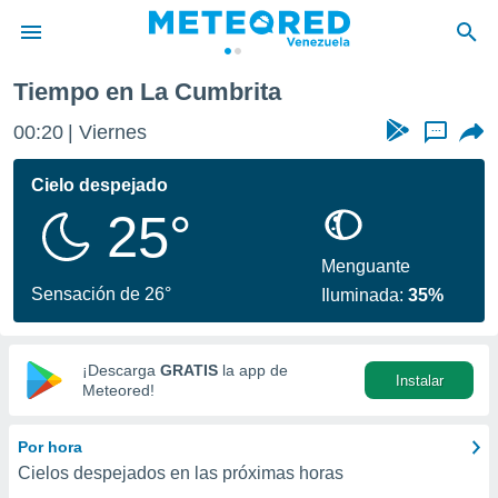
e
La Cumbrita
Tiempo en La Cumbrita
privacidad
00:20
Viernes
...
o de
om.ve
com.ve) ha
Cielo despejado
ado por
25°
es para
ue la
 que se
Menguante
e calidad.
Sensación de 26°
Iluminada:
35%
eder a este
ediante las
opciones:
¡Descarga
GRATIS
la app de
Instalar
ookies y
Meteored!
e forma
Por hora
d digital
Cielos despejados en las próximas horas
ada, basada