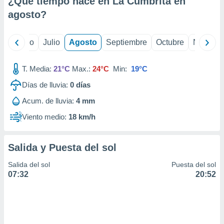
¿Qué tiempo hace en La Cumbrita en
ados con el
 seleccionar
agosto
?
o.
calización
yo
Junio
Julio
Agosto
Septiembre
Octubre
Noviemb
precisa e
ión mediante
T. Media:
21°C
Max.:
24°C
Min:
19°C
, publicidad
Días de lluvia:
0
días
dos,
Acum. de lluvia:
4 mm
 publicidad
,
Viento medio:
18 km/h
ón de
 desarrollo
s.
Salida y Puesta del sol
tros 1199
Salida del sol
Puesta del sol
ios
07:32
20:52