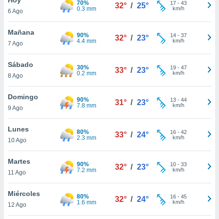
70%
ublicidad y
17
-
43
32°
/
25°
0.3 mm
km/h
6 Ago
do en
 mismo.
Mañana
90%
14
-
37
32°
/
23°
sultar más
4.4 mm
km/h
7 Ago
 en nuestra
 Cookies
y
Sábado
30%
19
-
47
ualquier
33°
/
23°
0.2 mm
km/h
8 Ago
ento
 botón
Domingo
90%
13
-
44
31°
/
23°
ación de
7.8 mm
km/h
9 Ago
kies
 disponible
Lunes
80%
16
-
42
e nuestra
33°
/
24°
2.3 mm
km/h
10 Ago
.
Martes
IVAMENTE,
90%
10
-
33
32°
/
23°
7.2 mm
km/h
11 Ago
as
Miércoles
80%
16
-
45
32°
/
24°
 a cookies
1.6 mm
km/h
12 Ago
 no aceptar