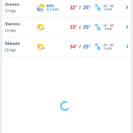
ón de
Jueves
60%
20
-
56
32°
/
25°
uedes
0.2 mm
km/h
13 Ago
uestro sitio
ed.com.ve.
Viernes
o, te
22
-
58
33°
/
25°
km/h
 de que
14 Ago
talarán
e sean
Sábado
20
-
50
34°
/
25°
para
km/h
15 Ago
a
por el sitio
o se
cookies para
nto ni para
licidad o
ado, aunque
sualizar
general no
ada. Puedes
 instalación
y acceder a
io web a