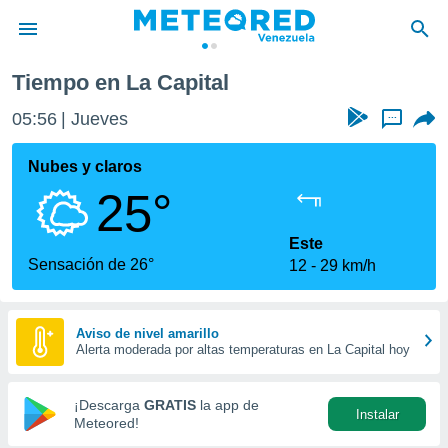
Tiempo en La Capital
privacidad
05:56
Jueves
...
o de
om.ve
com.ve) ha
Nubes y claros
ado por
25°
es para
ue la
 que se
Este
e calidad.
Sensación de 26°
12
29 km/h
eder a este
ediante las
opciones:
Aviso de nivel amarillo
Alerta moderada por altas temperaturas en La Capital hoy
ookies y
e forma
¡Descarga
GRATIS
la app de
Instalar
d digital
Meteored!
ada, basada