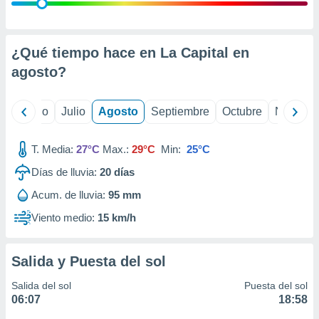
ados con el
 seleccionar
o.
calización
¿Qué tiempo hace en La Capital en
precisa e
agosto
?
ión mediante
, publicidad
yo
Junio
Julio
Agosto
Septiembre
Octubre
Noviemb
dos,
 publicidad
T. Media:
27°C
Max.:
29°C
Min:
25°C
,
Días de lluvia:
20
días
ón de
 desarrollo
Acum. de lluvia:
95 mm
s.
Viento medio:
15 km/h
tros 1199
ios
Salida y Puesta del sol
Salida del sol
Puesta del sol
06:07
18:58