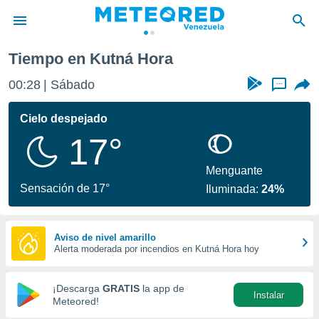
Tiempo en Kutná Hora
privacidad
00:28
Sábado
...
o de
om.ve
com.ve) ha
Cielo despejado
ado por
17°
es para
ue la
 que se
Menguante
e calidad.
Sensación de 17°
Iluminada:
24%
eder a este
ediante las
opciones:
Aviso de nivel amarillo
Alerta moderada por incendios en Kutná Hora hoy
ookies y
e forma
¡Descarga
GRATIS
la app de
Instalar
d digital
Meteored!
ada, basada