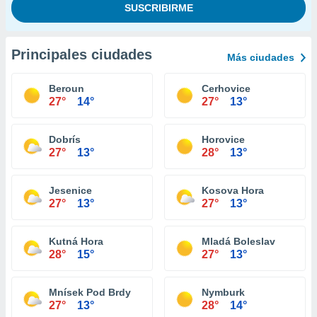
Principales ciudades
Más ciudades
Beroun
Cerhovice
27°
14°
27°
13°
Dobrís
Horovice
27°
13°
28°
13°
Jesenice
Kosova Hora
27°
13°
27°
13°
Kutná Hora
Mladá Boleslav
28°
15°
27°
13°
Mnísek Pod Brdy
Nymburk
27°
13°
28°
14°