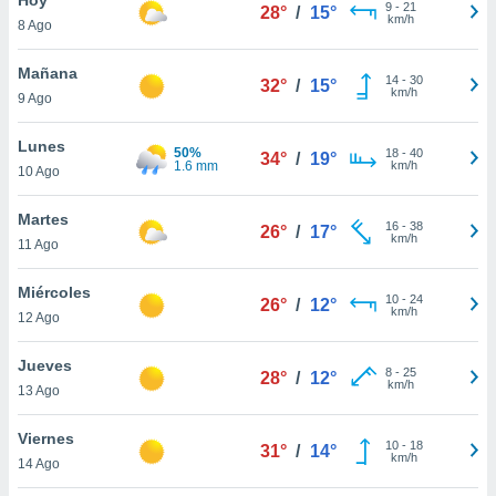
ublicidad y
9
-
21
28°
/
15°
km/h
8 Ago
do en
 mismo.
Mañana
14
-
30
32°
/
15°
sultar más
km/h
9 Ago
 en nuestra
 Cookies
y
Lunes
50%
18
-
40
ualquier
34°
/
19°
1.6 mm
km/h
10 Ago
ento
 botón
Martes
16
-
38
26°
/
17°
ación de
km/h
11 Ago
kies
 disponible
Miércoles
10
-
24
e nuestra
26°
/
12°
km/h
12 Ago
.
Jueves
IVAMENTE,
8
-
25
28°
/
12°
km/h
13 Ago
as
Viernes
10
-
18
31°
/
14°
 a cookies
km/h
14 Ago
 no aceptar