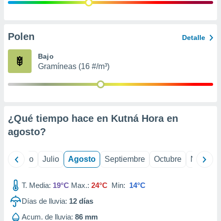
ados con el
 seleccionar
o.
calización
Polen
Detalle
precisa e
ión mediante
Bajo
Gramíneas (16 #/m³)
, publicidad
dos,
 publicidad
,
¿Qué tiempo hace en Kutná Hora en
ón de
 desarrollo
agosto
?
s.
tros 1199
yo
Junio
Julio
Agosto
Septiembre
Octubre
Noviemb
ios
T. Media:
19°C
Max.:
24°C
Min:
14°C
Días de lluvia:
12
días
Acum. de lluvia:
86 mm