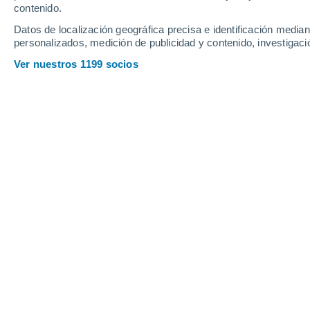
contenido.
13
-
41
km/h
11
-
35
km/h
11
13
-
43
km/h
Datos de localización geográfica precisa e identificación mediant
personalizados, medición de publicidad y contenido, investigació
Tiempo en Kolašin hoy
, 7 de agosto
Ver nuestros 1199 socios
Lluvia débil
30%
27°
17:00
0.2 mm
Sensación T.
27
Nubes y claro
26°
18:00
Sensación T.
27
Soleado
25°
19:00
Sensación T.
26
Soleado
22°
20:00
Sensación T.
24
Cielo despeja
21°
21:00
Sensación T.
21