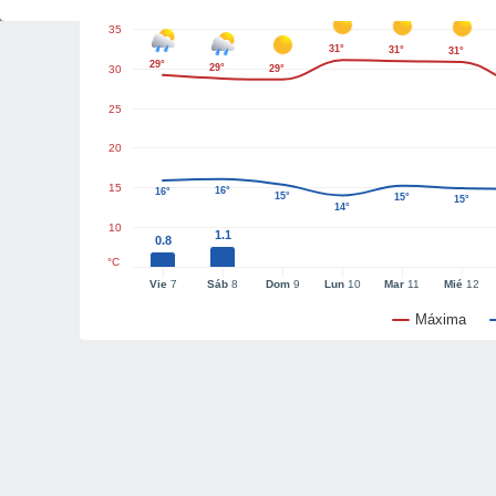
35
31°
31°
31°
29°
29°
30
29°
25
20
15
16°
16°
15°
15°
15°
14°
10
1.1
0.8
°C
Vie
7
Sáb
8
Dom
9
Lun
10
Mar
11
Mié
12
Máxima