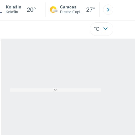
Kolašin
Caracas
Tucacas
20°
27°
Kolašin
Distrito Capital
Falcón
°C