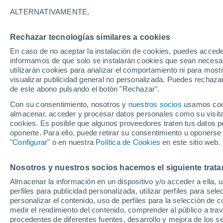
20°
ALTERNATIVAMENTE,
Rechazar tecnologías similares a cookies
Menguant
En caso de no aceptar la instalación de cookies, puedes accede
Iluminada
Sensación de 20°
informamos de que solo se instalarán cookies que sean necesari
utilizarán cookies para analizar el comportamiento ni para most
visualizar publicidad general no personalizada. Puedes rechazar
de este abono pulsando el botón "Rechazar".
Tiempo 1 - 7 días
Mapa de temperatura
Radar de ll
Con su consentimiento, nosotros y
nuestros socios
usamos cooki
almacenar, acceder y procesar datos personales como su visita e
cookies. Es posible que algunos proveedores traten tus datos pe
oponerte. Para ello, puede retirar su consentimiento u oponerse
Mañana
Domingo
Hoy
"Configurar"
o en nuestra
Política de Cookies
en este sitio web.
8 Ago
9 Ago
7 Ago
Nosotros y nuestros socios hacemos el siguiente trata
Almacenar la información en un dispositivo y/o acceder a ella, 
70%
50%
perfiles para publicidad personalizada, utilizar perfiles para sele
1.1 mm
0.8 mm
personalizar el contenido, uso de perfiles para la selección de c
29°
/
16°
29°
/
15°
29°
/
16°
medir el rendimiento del contenido, comprender al público a tra
procedentes de diferentes fuentes, desarrollo y mejora de los se