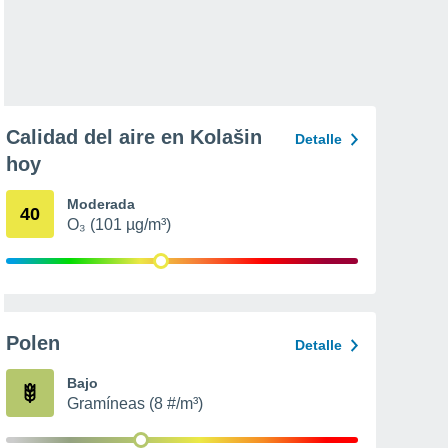
Calidad del aire en Kolašin
Detalle
hoy
Moderada
40
O₃ (101 µg/m³)
Polen
Detalle
Bajo
Gramíneas (8 #/m³)