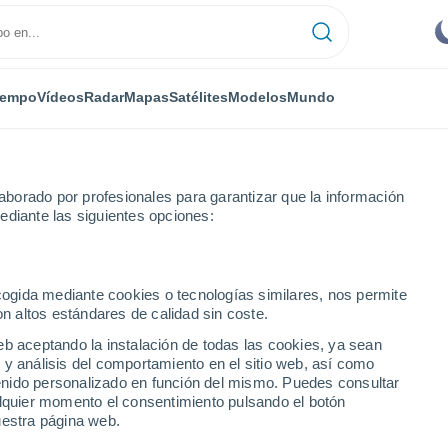
iempo
Vídeos
Radar
Mapas
Satélites
Modelos
Mundo
borado por profesionales para garantizar que la información
ediante las siguientes opciones:
ecogida mediante cookies o tecnologías similares, nos permite
on altos estándares de calidad sin coste.
eb aceptando la instalación de todas las cookies, ya sean
 y análisis del comportamiento en el sitio web, así como
...
ntenido personalizado en función del mismo. Puedes consultar
alquier momento el consentimiento pulsando el botón
Por hora
uestra página web.
Cielos despejados en las
próximas horas