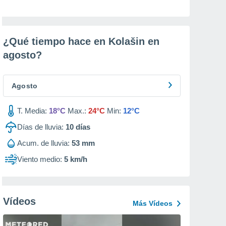
¿Qué tiempo hace en Kolašin en
agosto
?
Agosto
T. Media:
18°C
Max.:
24°C
Min:
12°C
Días de lluvia:
10
días
Acum. de lluvia:
53 mm
Viento medio:
5 km/h
Vídeos
Más Vídeos