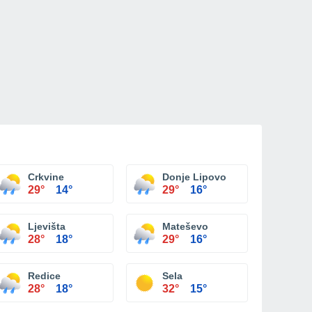
Crkvine
Donje Lipovo
29°
14°
29°
16°
Ljevišta
Mateševo
28°
18°
29°
16°
Redice
Sela
28°
18°
32°
15°