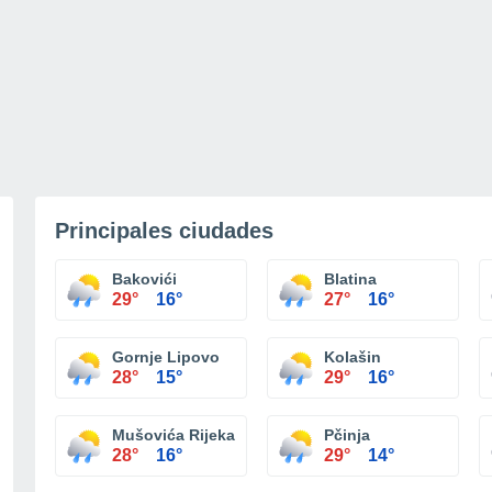
Principales ciudades
Bakovići
Blatina
29°
16°
27°
16°
Gornje Lipovo
Kolašin
28°
15°
29°
16°
Mušovića Rijeka
Pčinja
28°
16°
29°
14°