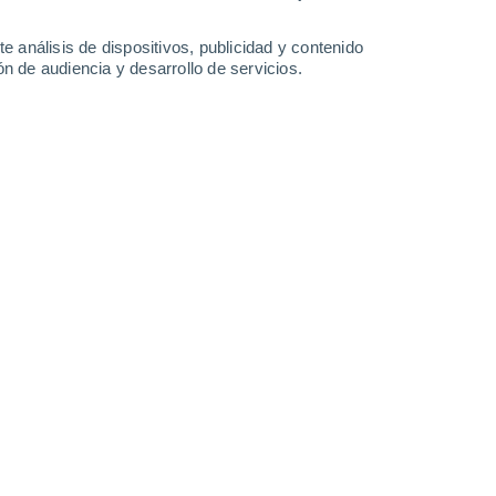
-
33
km/h
13
-
39
km/h
16
-
49
km/h
11
-
40
km/h
e análisis de dispositivos, publicidad y contenido
n de audiencia y desarrollo de servicios.
Norte
2 Bajo
°
11
-
35 km/h
FPS:
no
s
Norte
1 Bajo
°
11
-
35 km/h
FPS:
no
Norte
0 Bajo
°
11
-
36 km/h
FPS:
no
Norte
0 Bajo
°
6
-
34 km/h
FPS:
no
do
Noreste
0 Bajo
°
5
-
23 km/h
FPS:
no