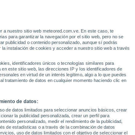
Aviso de nivel naranja
Alerta importante por altas
temperaturas en Kolašin hoy
e
r a nuestro sitio web meteored.com.ve. En este caso, te
:
35%
as para garantizar la navegación por el sitio web, pero no se
rar publicidad o contenido personalizado, aunque sí podrás
 la instalación de cookies y acceder a nuestro sitio web a través
uvia
Satélites
Modelos
es, identificadores únicos o tecnologías similares para
n este sitio web, las direcciones IP y los identificadores de
rsonales en virtud de un interés legítimo, algo a lo que puedes
 al tratamiento de datos en cualquier momento haciendo clic en
Lunes
Martes
Miércoles
Jueves
10 Ago
11 Ago
12 Ago
13 Ago
miento de datos:
uso de datos limitados para seleccionar anuncios básicos, crear
ccionar la publicidad personalizada, crear un perfil para
ontenido personalizado, medir el rendimiento de la publicidad,
31°
/
14°
31°
/
15°
31°
/
15°
28°
/
15°
vés de estadísticas o a través de la combinación de datos
rvicios, uso de datos limitados con el objetivo de seleccionar el