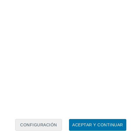
Calendario lunar
Lun
Mar
Mié
Jue
Vie
Sáb
Dom
7
8
9
10
11
12
13
14
15
16
17
18
19
20
CONFIGURACIÓN
ACEPTAR Y CONTINUAR
15