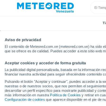
T
Aviso de privacidad
El contenido de Meteored.com.ve (meteored.com.ve) ha sido ela
que se ofrece es de calidad. Puedes acceder a este sitio web m
Aceptar cookies y acceder de forma gratuita
Inicio
Montenegro
Municipio de Kolašin
Kolašin
La publicidad digital personalizada, basada en la información r
financiar nuestra actividad para seguir ofreciéndote contenido c
Tiempo en Kolašin
Pulsando el botón "Aceptar y continuar", puedes acceder a la w
nuestras o de nuestros socios, que nos permiten el seguimiento
21:56
Viernes
desarrollar un perfil específico para mostrarte publicidad y co
más información en nuestra
Política de Cookies
y retirar en cu
Configuración de cookies
que aparece disponible en el pie de n
Cielo despejado