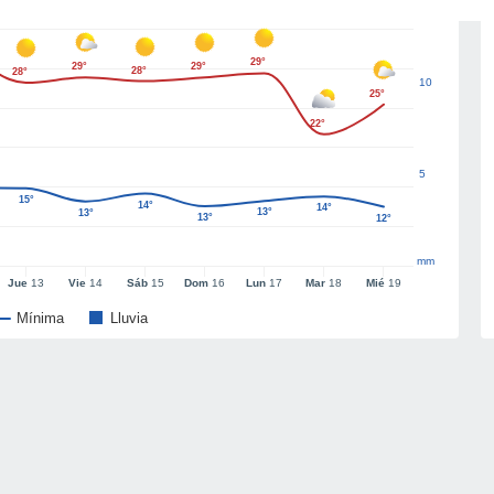
29°
29°
29°
28°
28°
10
25°
22°
5
15°
14°
14°
13°
13°
13°
12°
mm
Jue
13
Vie
14
Sáb
15
Dom
16
Lun
17
Mar
18
Mié
19
Mínima
Lluvia