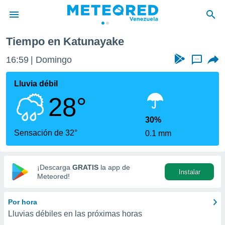
Tiempo en Katunayake
privacidad
16:59
Domingo
...
o de
om.ve
com.ve) ha
Lluvia débil
ado por
28°
es para
ue la
 que se
30%
e calidad.
Sensación de 32°
0.1 mm
eder a este
ediante las
opciones:
¡Descarga
GRATIS
la app de
Instalar
ookies y
Meteored!
e forma
Por hora
d digital
Lluvias débiles en las próximas horas
ada, basada