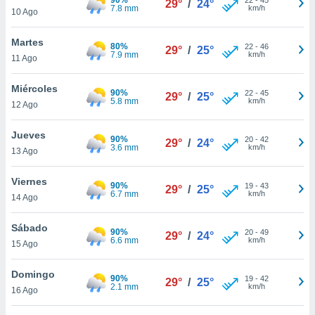
29°
/
24°
ublicidad y
7.8 mm
km/h
10 Ago
do en
Martes
 mismo.
80%
22
-
46
29°
/
25°
7.9 mm
km/h
sultar más
11 Ago
 en nuestra
 Cookies
y
Miércoles
90%
22
-
45
29°
/
25°
ualquier
5.8 mm
km/h
12 Ago
ento
Jueves
 botón
90%
20
-
42
29°
/
24°
3.6 mm
km/h
13 Ago
ación de
kies
 disponible
Viernes
90%
19
-
43
29°
/
25°
e nuestra
6.7 mm
km/h
14 Ago
.
Sábado
90%
IVAMENTE,
20
-
49
29°
/
24°
6.6 mm
km/h
15 Ago
as
Domingo
90%
19
-
42
29°
/
25°
 a cookies
2.1 mm
km/h
16 Ago
 no aceptar