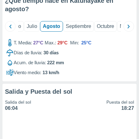
¿Qué tiempo hace en Katunayake en
ados con el
 seleccionar
agosto
?
o.
calización
yo
Junio
Julio
Agosto
Septiembre
Octubre
Noviemb
precisa e
ión mediante
T. Media:
27°C
Max.:
29°C
Min:
25°C
, publicidad
Días de lluvia:
30
días
dos,
Acum. de lluvia:
222 mm
 publicidad
,
Viento medio:
13 km/h
ón de
 desarrollo
s.
Salida y Puesta del sol
tros 1199
Salida del sol
Puesta del sol
ios
06:04
18:27