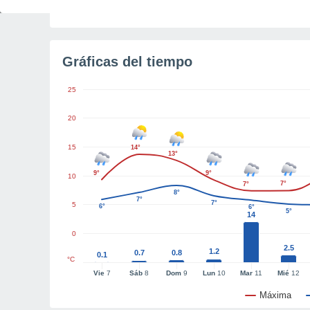
Tiempo para el amanecer
50m
Gráficas del tiempo
25
20
15
14°
13°
9°
9°
10
7°
7°
8°
7°
7°
5
6°
6°
5°
14
0
2.5
1.2
0.7
0.8
0.1
°C
Vie
7
Sáb
8
Dom
9
Lun
10
Mar
11
Mié
12
Máxima