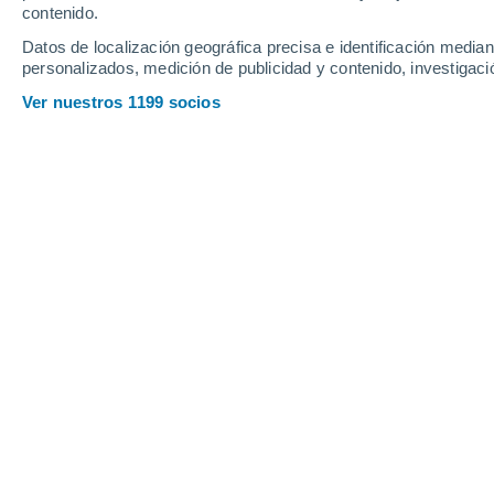
contenido.
20
-
35
km/h
24
-
40
km/h
20
22
-
37
km/h
Datos de localización geográfica precisa e identificación mediant
personalizados, medición de publicidad y contenido, investigació
Tiempo en Kangirsuk - QC hoy
, 7 de
Ver nuestros 1199 socios
Niebla
8°
03:00
Sensación T.
6°
Niebla
7°
04:00
Sensación T.
6°
Niebla
7°
05:00
Sensación T.
5°
Cubierto
7°
06:00
Sensación T.
6°
Cubierto
8°
08:00
Sensación T.
6°