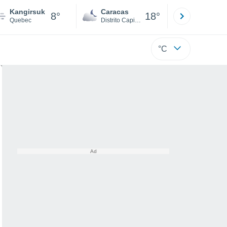
Kangirsuk
Caracas
Tucacas
8°
18°
Quebec
Distrito Capital
Falcón
°C