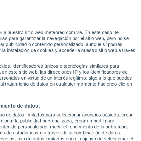
e
r a nuestro sitio web meteored.com.ve. En este caso, te
:
32%
as para garantizar la navegación por el sitio web, pero no se
rar publicidad o contenido personalizado, aunque sí podrás
 la instalación de cookies y acceder a nuestro sitio web a través
atélites
Modelos
es, identificadores únicos o tecnologías similares para
n este sitio web, las direcciones IP y los identificadores de
rsonales en virtud de un interés legítimo, algo a lo que puedes
 al tratamiento de datos en cualquier momento haciendo clic en
Lunes
Martes
Miércoles
Jueves
10 Ago
11 Ago
12 Ago
13 Ago
miento de datos:
uso de datos limitados para seleccionar anuncios básicos, crear
80%
80%
70%
40%
ccionar la publicidad personalizada, crear un perfil para
1.2 mm
14 mm
2.5 mm
0.5 mm
ontenido personalizado, medir el rendimiento de la publicidad,
9°
/
7°
7°
/
6°
7°
/
5°
10°
/
5°
vés de estadísticas o a través de la combinación de datos
rvicios, uso de datos limitados con el objetivo de seleccionar el