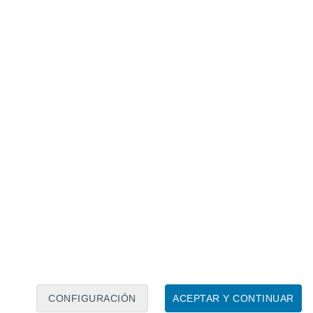
Calendario lunar
Lun
Mar
Mié
Jue
Vie
Sáb
Dom
7
8
9
10
11
12
13
14
15
16
17
18
19
20
CONFIGURACIÓN
ACEPTAR Y CONTINUAR