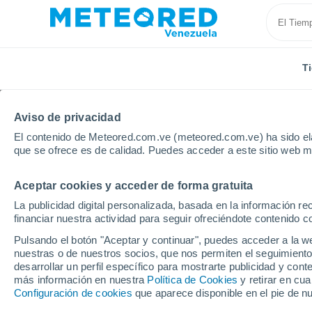
T
Aviso de privacidad
El contenido de Meteored.com.ve (meteored.com.ve) ha sido ela
que se ofrece es de calidad. Puedes acceder a este sitio web m
Aceptar cookies y acceder de forma gratuita
Inicio
Canadá
Provincia de Quebec
Kangirsuk
La publicidad digital personalizada, basada en la información r
financiar nuestra actividad para seguir ofreciéndote contenido c
Tiempo en Kangirsuk -
Pulsando el botón "Aceptar y continuar", puedes acceder a la w
nuestras o de nuestros socios, que nos permiten el seguimiento
02:49
Viernes
desarrollar un perfil específico para mostrarte publicidad y co
más información en nuestra
Política de Cookies
y retirar en cu
Configuración de cookies
que aparece disponible en el pie de n
Niebla