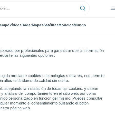
iempo
Vídeos
Radar
Mapas
Satélites
Modelos
Mundo
borado por profesionales para garantizar que la información
ediante las siguientes opciones:
ecogida mediante cookies o tecnologías similares, nos permite
on altos estándares de calidad sin coste.
 QC
eb aceptando la instalación de todas las cookies, ya sean
 y análisis del comportamiento en el sitio web, así como
...
ntenido personalizado en función del mismo. Puedes consultar
alquier momento el consentimiento pulsando el botón
Por hora
uestra página web.
Se esperan bancos de niebla en
las próximas horas