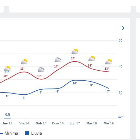
60
17°
14°
40
14°
13°
13°
10°
10°
10°
9°
6°
7°
20
6°
5°
4°
0.5
mm
Jue
13
Vie
14
Sáb
15
Dom
16
Lun
17
Mar
18
Mié
19
Mínima
Lluvia