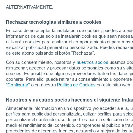
8°
ALTERNATIVAMENTE,
Rechazar tecnologías similares a cookies
Menguant
En caso de no aceptar la instalación de cookies, puedes accede
Iluminada
Sensación de 6°
informamos de que solo se instalarán cookies que sean necesari
utilizarán cookies para analizar el comportamiento ni para most
visualizar publicidad general no personalizada. Puedes rechazar
de este abono pulsando el botón "Rechazar".
Tiempo 1 - 7 días
Mapa de lluvia
Radar de lluvia
S
Con su consentimiento, nosotros y
nuestros socios
usamos cooki
almacenar, acceder y procesar datos personales como su visita e
cookies. Es posible que algunos proveedores traten tus datos pe
oponerte. Para ello, puede retirar su consentimiento u oponerse
Mañana
Domingo
Hoy
"Configurar"
o en nuestra
Política de Cookies
en este sitio web.
8 Ago
9 Ago
7 Ago
Nosotros y nuestros socios hacemos el siguiente trata
Almacenar la información en un dispositivo y/o acceder a ella, 
80%
80%
70%
perfiles para publicidad personalizada, utilizar perfiles para sele
0.7 mm
0.8 mm
0.1 mm
personalizar el contenido, uso de perfiles para la selección de c
14°
/
7°
13°
/
8°
9°
/
6°
medir el rendimiento del contenido, comprender al público a tra
procedentes de diferentes fuentes, desarrollo y mejora de los se