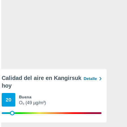
Calidad del aire en Kangirsuk
Detalle
hoy
Buena
20
O₃ (49 µg/m³)