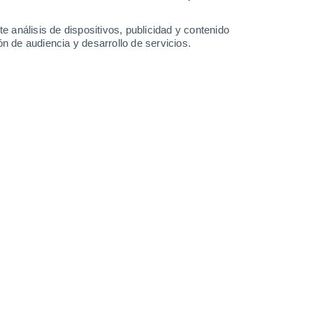
-
33
km/h
28
-
48
km/h
27
-
45
km/h
13
-
25
km/h
e análisis de dispositivos, publicidad y contenido
n de audiencia y desarrollo de servicios.
 agosto
Sureste
0 Bajo
10
-
17 km/h
FPS:
no
Este
0 Bajo
11
-
18 km/h
FPS:
no
Este
0 Bajo
11
-
18 km/h
FPS:
no
Este
0 Bajo
11
-
19 km/h
FPS:
no
Este
1 Bajo
12
-
22 km/h
FPS:
no