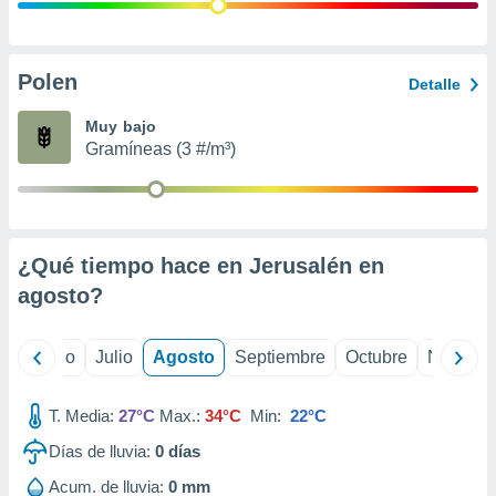
ados con el
 seleccionar
o.
calización
Polen
Detalle
precisa e
ión mediante
Muy bajo
Gramíneas (3 #/m³)
, publicidad
dos,
 publicidad
,
¿Qué tiempo hace en Jerusalén en
ón de
 desarrollo
agosto
?
s.
tros 1199
yo
Junio
Julio
Agosto
Septiembre
Octubre
Noviemb
ios
T. Media:
27°C
Max.:
34°C
Min:
22°C
Días de lluvia:
0
días
Acum. de lluvia:
0 mm