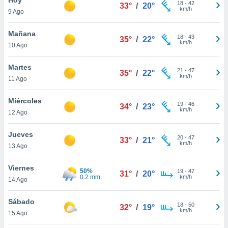
ublicidad y
18
-
42
33°
/
20°
km/h
9 Ago
do en
 mismo.
Mañana
18
-
43
35°
/
22°
sultar más
km/h
10 Ago
 en nuestra
 Cookies
y
Martes
21
-
47
ualquier
35°
/
22°
km/h
11 Ago
ento
 botón
Miércoles
19
-
46
34°
/
23°
ación de
km/h
12 Ago
kies
 disponible
Jueves
20
-
47
e nuestra
33°
/
21°
km/h
13 Ago
.
Viernes
IVAMENTE,
50%
19
-
47
31°
/
20°
0.2 mm
km/h
14 Ago
as
Sábado
18
-
50
32°
/
19°
 a cookies
km/h
15 Ago
 no aceptar