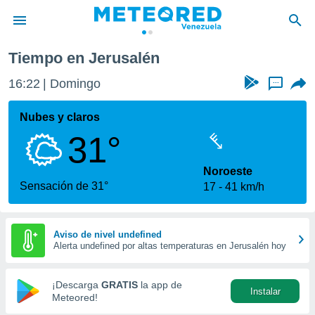
Tiempo en Jerusalén
privacidad
16:22
Domingo
...
o de
om.ve
com.ve) ha
Nubes y claros
ado por
31°
es para
ue la
 que se
Noroeste
e calidad.
Sensación de 31°
17
41 km/h
eder a este
ediante las
opciones:
Aviso de nivel undefined
Alerta undefined por altas temperaturas en Jerusalén hoy
ookies y
e forma
¡Descarga
GRATIS
la app de
Instalar
d digital
Meteored!
ada, basada