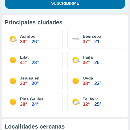
Principales ciudades
Ashdod
Beerseba
30°
26°
37°
21°
Eilat
Haifa
41°
28°
32°
26°
Jerusalén
Ovda
33°
20°
38°
22°
Pina Galilea
Tel Aviv
38°
24°
32°
25°
Localidades cercanas