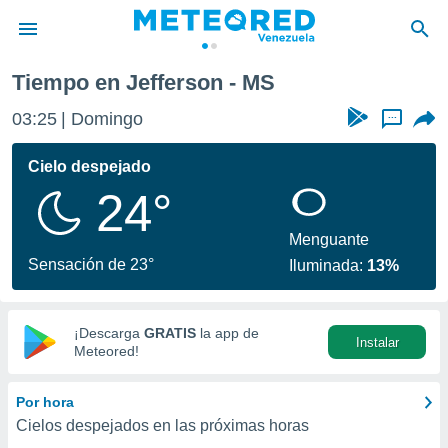
Tiempo en Jefferson - MS
privacidad
03:25
Domingo
...
o de
om.ve
com.ve) ha
Cielo despejado
ado por
24°
es para
ue la
 que se
Menguante
e calidad.
Sensación de 23°
Iluminada:
13%
eder a este
ediante las
opciones:
¡Descarga
GRATIS
la app de
Instalar
ookies y
Meteored!
e forma
Por hora
d digital
Cielos despejados en las próximas horas
ada, basada