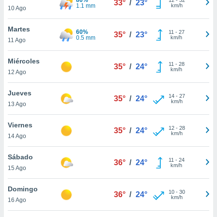
33°
/
23°
ublicidad y
1.1 mm
km/h
10 Ago
do en
Martes
 mismo.
60%
11
-
27
35°
/
23°
0.5 mm
km/h
sultar más
11 Ago
 en nuestra
 Cookies
y
Miércoles
11
-
28
35°
/
24°
ualquier
km/h
12 Ago
ento
Jueves
 botón
14
-
27
35°
/
24°
km/h
13 Ago
ación de
kies
 disponible
Viernes
12
-
28
35°
/
24°
e nuestra
km/h
14 Ago
.
Sábado
IVAMENTE,
11
-
24
36°
/
24°
km/h
15 Ago
as
Domingo
10
-
30
36°
/
24°
 a cookies
km/h
16 Ago
 no aceptar