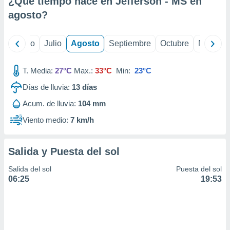
¿Qué tiempo hace en Jefferson - MS en
ados con el
 seleccionar
agosto
?
o.
calización
yo
Junio
Julio
Agosto
Septiembre
Octubre
Noviemb
precisa e
ión mediante
T. Media:
27°C
Max.:
33°C
Min:
23°C
, publicidad
Días de lluvia:
13
días
dos,
Acum. de lluvia:
104 mm
 publicidad
,
Viento medio:
7 km/h
ón de
 desarrollo
s.
Salida y Puesta del sol
tros 1199
Salida del sol
Puesta del sol
ios
06:25
19:53