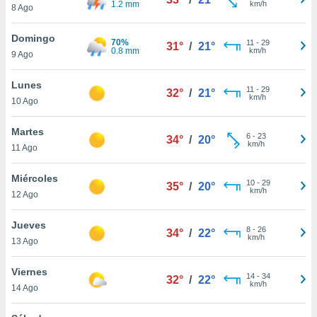
1.2 mm
km/h
ublicidad y
8 Ago
do en
Domingo
70%
11
-
29
 mismo.
31°
/
21°
0.8 mm
km/h
9 Ago
sultar más
 en nuestra
Lunes
 Cookies
y
11
-
29
32°
/
21°
km/h
ualquier
10 Ago
ento
Martes
6
-
23
34°
/
20°
 botón
km/h
11 Ago
ación de
kies
Miércoles
 disponible
10
-
29
35°
/
20°
km/h
e nuestra
12 Ago
.
Jueves
8
-
26
34°
/
22°
IVAMENTE,
km/h
13 Ago
Viernes
as
14
-
34
32°
/
22°
km/h
14 Ago
 a cookies
 no aceptar