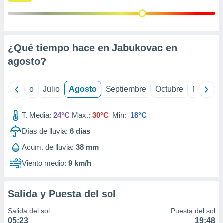
ados con el
 seleccionar
o.
calización
precisa e
¿Qué tiempo hace en Jabukovac en
ión mediante
agosto
?
, publicidad
yo
Junio
Julio
Agosto
Septiembre
Octubre
Noviemb
dos,
 publicidad
,
T. Media:
24°C
Max.:
30°C
Min:
18°C
ón de
 desarrollo
Días de lluvia:
6
días
s.
Acum. de lluvia:
38 mm
tros 1199
Viento medio:
9 km/h
ios
Salida y Puesta del sol
Salida del sol
Puesta del sol
05:23
19:48