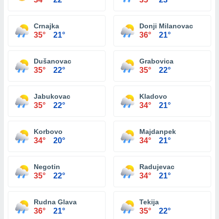
Crnajka
Donji Milanovac
35°
21°
36°
21°
Dušanovac
Grabovica
35°
22°
35°
22°
Jabukovac
Kladovo
35°
22°
34°
21°
Korbovo
Majdanpek
34°
20°
34°
21°
Negotin
Radujevac
35°
22°
34°
21°
Rudna Glava
Tekija
36°
21°
35°
22°