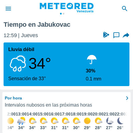
Tiempo en Jabukovac
privacidad
12:59
Jueves
...
o de
om.ve
com.ve) ha
Lluvia débil
ado por
34°
es para
ue la
 que se
30%
e calidad.
Sensación de 33°
0.1 mm
eder a este
ediante las
opciones:
Por hora
ookies y
Intervalos nubosos en las próximas horas
e forma
:00
12:00
13:00
14:00
15:00
16:00
17:00
18:00
19:00
20:00
21:00
22:00
23:
d digital
3°
34°
34°
34°
33°
31°
31°
30°
29°
28°
27°
26°
26
ada, basada