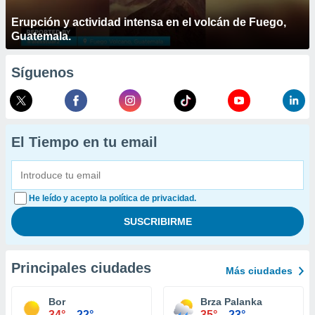
Erupción y actividad intensa en el volcán de Fuego,
Guatemala.
Síguenos
El Tiempo en tu email
He leído y acepto la política de privacidad.
Principales ciudades
Más ciudades
Bor
Brza Palanka
34°
22°
35°
23°