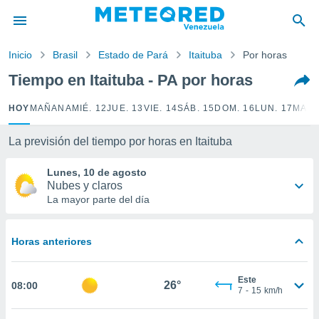
privacidad
o de
Inicio
Brasil
Estado de Pará
Itaituba
Por horas
om.ve
com.ve) ha
Tiempo en Itaituba - PA por horas
ado por
es para
HOY
MAÑANA
MIÉ. 12
JUE. 13
VIE. 14
SÁB. 15
DOM. 16
LUN. 17
MAR.
ue la
 que se
e calidad.
La previsión del tiempo por horas en Itaituba
eder a este
ediante las
Lunes, 10 de agosto
opciones:
Nubes y claros
La mayor parte del día
ookies y
e forma
Horas anteriores
d digital
ada, basada
Este
mación
26°
08:00
7
-
15
km/h
ediante
ecnologías