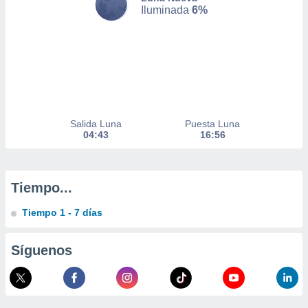
Iluminada
6%
 de datos
er momento
ic en
o en
 Cookies
en
eb.
y
Salida Luna
Puesta Luna
socios
04:43
16:56
el
to de
Tiempo...
la
 en un
Tiempo 1 - 7 días
 y/o acceder
 de datos
Síguenos
ara
 anuncios
ar perfiles
idad
a, utilizar