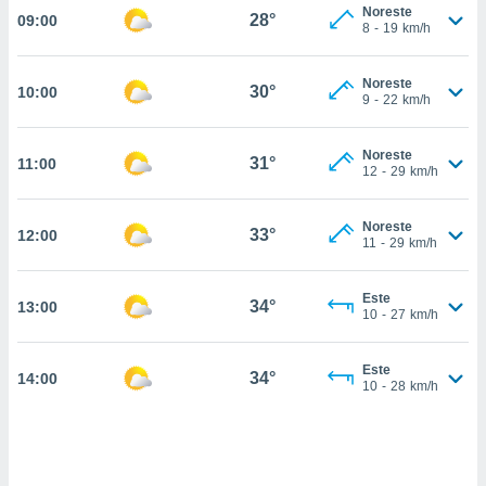
nos permite
Noreste
28°
09:00
estra
8
-
19
km/h
ara seguir
e contenido
ACEPTAR
Noreste
stándares
30°
10:00
Y
9
-
22
km/h
sin coste.
CONTINUAR
 botón
Noreste
31°
11:00
continuar",
CONFIGURACIÓN
12
-
29
km/h
der a la
ndo la
 de todas
Noreste
33°
12:00
11
-
29
km/h
, ya sean
de nuestros
 nos
Este
34°
13:00
10
-
27
km/h
 y análisis
tamiento en
b, así como
Este
34°
14:00
10
-
28
km/h
un perfil
para
ublicidad y
do en