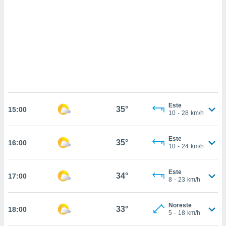
 mismo.
sultar más
 en nuestra
 Cookies
y
ualquier
ento
 botón
ación de
kies
 disponible
Este
35°
e nuestra
15:00
10
-
28
km/h
.
IVAMENTE,
Este
35°
16:00
10
-
24
km/h
as
Este
34°
17:00
 a cookies
8
-
23
km/h
 no aceptar
ón de
Noreste
33°
18:00
uedes
5
-
18
km/h
uestro sitio