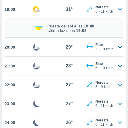
ed.com.ve.
o, te
Noreste
31°
19:00
6
-
11
km/h
 de que
talarán
e sean
Puesta del sol a las
18:48
para
Última luz a las
19:09
a
por el sitio
Este
o se
29°
20:00
5
-
10
km/h
cookies para
nto ni para
Este
28°
21:00
licidad o
5
-
10
km/h
ado, aunque
Noreste
sualizar
27°
22:00
5
-
9
km/h
general no
ada. Puedes
 instalación
Noreste
27°
23:00
y acceder a
6
-
11
km/h
io web a
ste abono
Noreste
 botón
26°
24:00
6
-
11
km/h
.