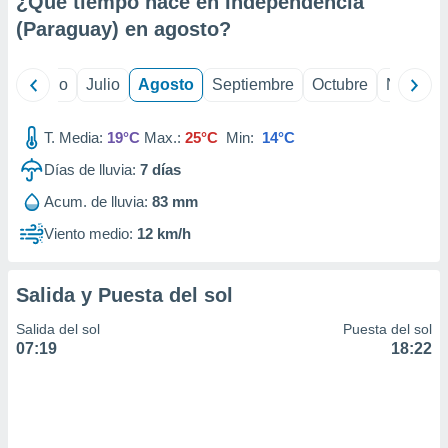
¿Qué tiempo hace en Independencia
ados con el
 seleccionar
(Paraguay) en
agosto
?
o.
calización
yo
Junio
Julio
Agosto
Septiembre
Octubre
Noviemb
precisa e
ión mediante
T. Media:
19°C
Max.:
25°C
Min:
14°C
, publicidad
Días de lluvia:
7
días
dos,
Acum. de lluvia:
83 mm
 publicidad
,
Viento medio:
12 km/h
ón de
 desarrollo
s.
Salida y Puesta del sol
tros 1199
Salida del sol
Puesta del sol
ios
07:19
18:22