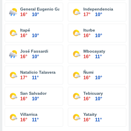
General Eugenio Garay
Independencia
16°
10°
17°
10°
Itapé
Iturbe
16°
10°
16°
10°
José Fassardi
Mbocayaty
16°
10°
16°
11°
Natalicio Talavera
Ñumi
17°
11°
16°
10°
San Salvador
Tebicuary
16°
10°
16°
10°
Villarrica
Yataity
16°
11°
16°
11°