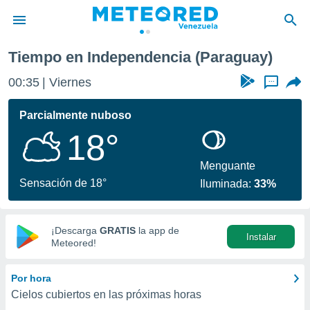
Tiempo en Independencia (Paraguay)
privacidad
00:35
Viernes
...
o de
om.ve
com.ve) ha
Parcialmente nuboso
ado por
18°
es para
ue la
 que se
Menguante
e calidad.
Sensación de 18°
Iluminada:
33%
eder a este
ediante las
opciones:
¡Descarga
GRATIS
la app de
Instalar
ookies y
Meteored!
e forma
Por hora
d digital
Cielos cubiertos en las próximas horas
ada, basada