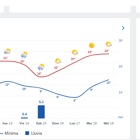
30
24°
23°
21°
20°
19°
20
16°
14°
12°
12°
10°
9°
9°
10
6°
4°
5.1
0.4
mm
Jue
13
Vie
14
Sáb
15
Dom
16
Lun
17
Mar
18
Mié
19
Mínima
Lluvia