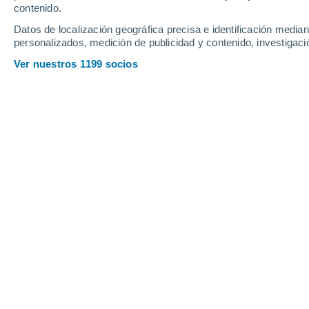
contenido.
10
-
24
km/h
7
-
21
km/h
6
8
-
21
km/h
Datos de localización geográfica precisa e identificación mediant
personalizados, medición de publicidad y contenido, investigació
Tiempo en Illapel hoy
, 7 de agosto
Ver nuestros 1199 socios
Parcialmente 
11°
01:00
Sensación T.
11
Parcialmente 
11°
02:00
Sensación T.
11
Parcialmente 
10°
03:00
Sensación T.
13
Parcialmente 
10°
05:00
Sensación T.
10
Parcialmente 
9°
08:00
Sensación T.
10