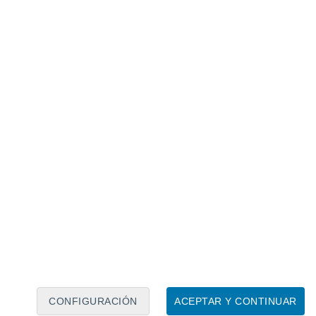
Calendario lunar
Lun
Mar
Mié
Jue
Vie
Sáb
Dom
7
8
9
10
11
12
13
14
15
16
17
18
19
20
CONFIGURACIÓN
ACEPTAR Y CONTINUAR