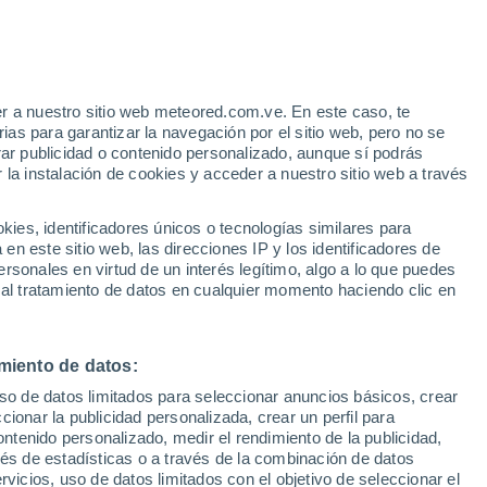
e
r a nuestro sitio web meteored.com.ve. En este caso, te
:
32%
as para garantizar la navegación por el sitio web, pero no se
rar publicidad o contenido personalizado, aunque sí podrás
 la instalación de cookies y acceder a nuestro sitio web a través
via
Satélites
Modelos
es, identificadores únicos o tecnologías similares para
n este sitio web, las direcciones IP y los identificadores de
rsonales en virtud de un interés legítimo, algo a lo que puedes
 al tratamiento de datos en cualquier momento haciendo clic en
Lunes
Martes
Miércoles
Jueves
10 Ago
11 Ago
12 Ago
13 Ago
miento de datos:
uso de datos limitados para seleccionar anuncios básicos, crear
ccionar la publicidad personalizada, crear un perfil para
ontenido personalizado, medir el rendimiento de la publicidad,
16°
/
8°
16°
/
9°
21°
/
9°
21°
/
12°
vés de estadísticas o a través de la combinación de datos
rvicios, uso de datos limitados con el objetivo de seleccionar el