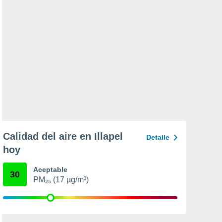
Calidad del aire en Illapel
Detalle
hoy
Aceptable
30
PM₂₅ (17 µg/m³)