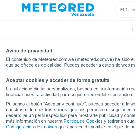
T
Aviso de privacidad
El contenido de Meteored.com.ve (meteored.com.ve) ha sido ela
que se ofrece es de calidad. Puedes acceder a este sitio web m
Aceptar cookies y acceder de forma gratuita
Inicio
Chile
Región de Coquimbo
Illapel
La publicidad digital personalizada, basada en la información r
financiar nuestra actividad para seguir ofreciéndote contenido c
Tiempo en Illapel
Pulsando el botón "Aceptar y continuar", puedes acceder a la w
nuestras o de nuestros socios, que nos permiten el seguimiento
00:35
Viernes
desarrollar un perfil específico para mostrarte publicidad y co
más información en nuestra
Política de Cookies
y retirar en cu
Configuración de cookies
que aparece disponible en el pie de n
Parcialmente nuboso