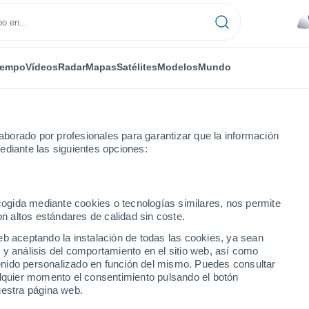
iempo
Vídeos
Radar
Mapas
Satélites
Modelos
Mundo
borado por profesionales para garantizar que la información
ediante las siguientes opciones:
ecogida mediante cookies o tecnologías similares, nos permite
on altos estándares de calidad sin coste.
eb aceptando la instalación de todas las cookies, ya sean
 y análisis del comportamiento en el sitio web, así como
...
ntenido personalizado en función del mismo. Puedes consultar
alquier momento el consentimiento pulsando el botón
Por hora
uestra página web.
Cielos nubosos en las próximas
horas