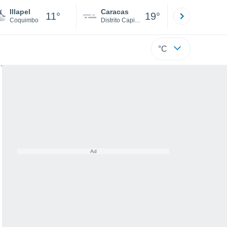
Illapel
Caracas
Tucacas
11°
19°
Coquimbo
Distrito Capital
Falcón
°C