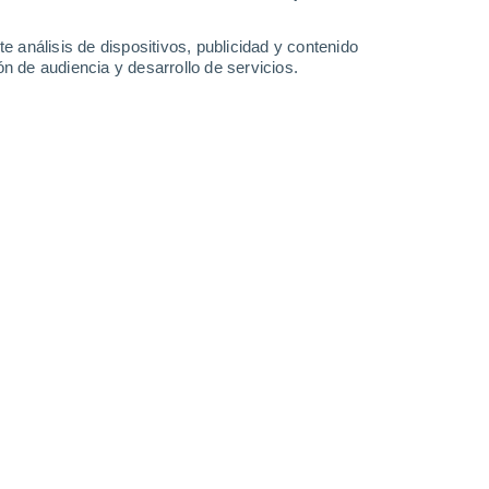
-
20
km/h
6
-
21
km/h
4
-
24
km/h
8
-
26
km/h
e análisis de dispositivos, publicidad y contenido
n de audiencia y desarrollo de servicios.
nuboso
Noreste
0 Bajo
°
1
-
9 km/h
FPS:
no
nuboso
Noreste
0 Bajo
°
2
-
8 km/h
FPS:
no
nuboso
Noroeste
0 Bajo
°
0
-
8 km/h
FPS:
no
nuboso
Noreste
0 Bajo
°
2
-
8 km/h
FPS:
no
nuboso
Oeste
0 Bajo
°
4
-
11 km/h
FPS:
no