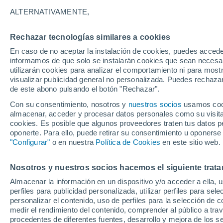
11°
ALTERNATIVAMENTE,
Rechazar tecnologías similares a cookies
Menguant
En caso de no aceptar la instalación de cookies, puedes accede
Iluminada
Sensación de 11°
informamos de que solo se instalarán cookies que sean necesari
utilizarán cookies para analizar el comportamiento ni para most
visualizar publicidad general no personalizada. Puedes rechazar
de este abono pulsando el botón "Rechazar".
Tiempo 1 - 7 días
Mapa de nubosidad
Radar de llu
Con su consentimiento, nosotros y
nuestros socios
usamos cooki
almacenar, acceder y procesar datos personales como su visita e
cookies. Es posible que algunos proveedores traten tus datos pe
oponerte. Para ello, puede retirar su consentimiento u oponerse
Mañana
Domingo
Hoy
"Configurar"
o en nuestra
Política de Cookies
en este sitio web.
8 Ago
9 Ago
7 Ago
Nosotros y nuestros socios hacemos el siguiente trata
Almacenar la información en un dispositivo y/o acceder a ella, 
perfiles para publicidad personalizada, utilizar perfiles para sele
personalizar el contenido, uso de perfiles para la selección de c
14°
/
5°
14°
/
3°
15°
/
6°
medir el rendimiento del contenido, comprender al público a tra
procedentes de diferentes fuentes, desarrollo y mejora de los se