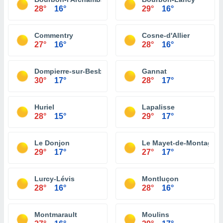
28°
16°
29°
16°
Commentry
Cosne-d'Allier
27°
16°
28°
16°
Dompierre-sur-Besbre
Gannat
30°
17°
28°
17°
Huriel
Lapalisse
28°
15°
29°
17°
Le Donjon
Le Mayet-de-Montagne
29°
17°
27°
17°
Lurcy-Lévis
Montluçon
28°
16°
28°
16°
Montmarault
Moulins