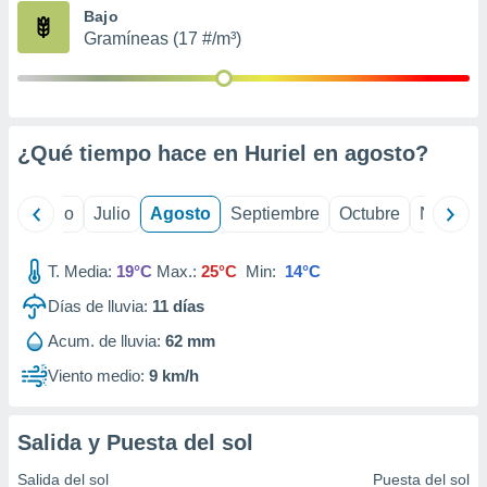
ados con el
Bajo
 seleccionar
Gramíneas (17 #/m³)
o.
calización
precisa e
ión mediante
¿Qué tiempo hace en Huriel en
agosto
?
, publicidad
dos,
yo
Junio
Julio
Agosto
Septiembre
Octubre
Noviemb
 publicidad
,
ón de
T. Media:
19°C
Max.:
25°C
Min:
14°C
 desarrollo
s.
Días de lluvia:
11
días
tros 1199
Acum. de lluvia:
62 mm
ios
Viento medio:
9 km/h
Salida y Puesta del sol
Salida del sol
Puesta del sol