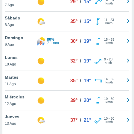
29°
/
15°
ublicidad y
km/h
7 Ago
do en
Sábado
 mismo.
11
-
23
35°
/
15°
km/h
sultar más
8 Ago
 en nuestra
 Cookies
y
Domingo
80%
15
-
33
30°
/
19°
ualquier
7.1 mm
km/h
9 Ago
ento
Lunes
 botón
9
-
23
32°
/
19°
km/h
10 Ago
ación de
kies
 disponible
Martes
14
-
32
35°
/
19°
e nuestra
km/h
11 Ago
.
Miércoles
IVAMENTE,
10
-
30
39°
/
20°
km/h
12 Ago
as
Jueves
10
-
30
37°
/
21°
 a cookies
km/h
13 Ago
 no aceptar