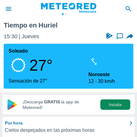
Tiempo en Huriel
privacidad
15:30
Jueves
...
o de
om.ve
com.ve) ha
Soleado
ado por
27°
es para
ue la
 que se
Noroeste
e calidad.
Sensación de 27°
12
30 km/h
eder a este
ediante las
opciones:
¡Descarga
GRATIS
la app de
Instalar
ookies y
Meteored!
e forma
Por hora
d digital
Cielos despejados en las próximas horas
ada, basada