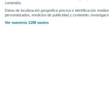
contenido.
14
-
33
km/h
13
-
29
km/h
12
18
-
42
km/h
Datos de localización geográfica precisa e identificación mediant
personalizados, medición de publicidad y contenido, investigació
Tiempo en Hollabrunn hoy
, 6 de agos
Ver nuestros 1199 socios
Soleado
29°
10:00
Sensación T.
30°
Soleado
32°
11:00
Sensación T.
32°
Soleado
34°
12:00
Sensación T.
33°
Lluvia débil
30%
32°
13:00
0.2 mm
Sensación T.
32°
Lluvia débil
30%
33°
14:00
0.2 mm
Sensación T.
32°