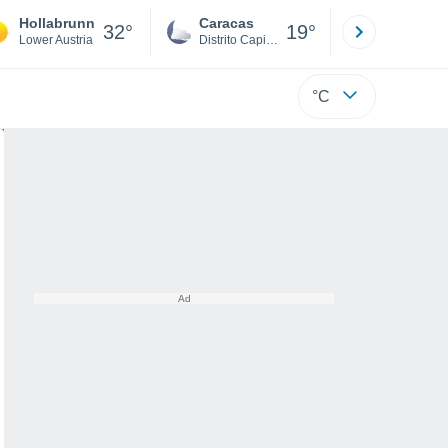
Hollabrunn
Caracas
Tucacas
32°
19°
Lower Austria
Distrito Capital
Falcón
°C