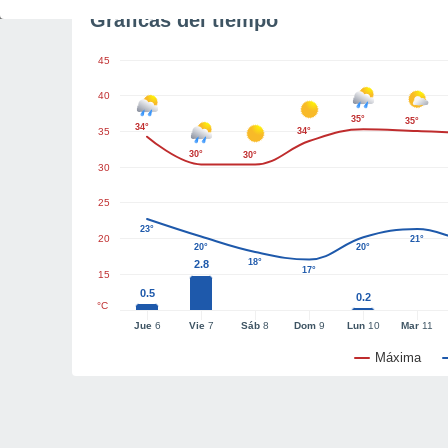
Gráficas del tiempo
45
40
35°
35°
34°
35
34°
30°
30°
30
25
23°
20
21°
20°
20°
18°
2.8
17°
15
0.5
0.2
°C
Jue
6
Vie
7
Sáb
8
Dom
9
Lun
10
Mar
11
Máxima