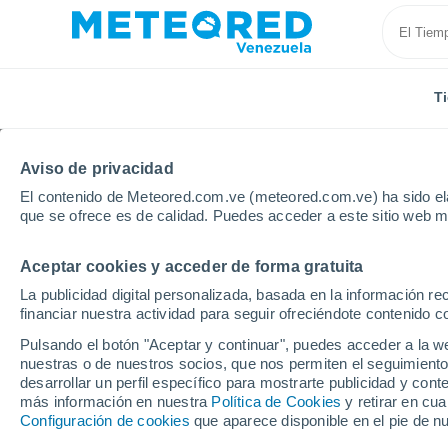
T
Aviso de privacidad
El contenido de Meteored.com.ve (meteored.com.ve) ha sido ela
que se ofrece es de calidad. Puedes acceder a este sitio web m
Aceptar cookies y acceder de forma gratuita
Inicio
Austria
Baja Austria
Hollabrunn
La publicidad digital personalizada, basada en la información r
financiar nuestra actividad para seguir ofreciéndote contenido c
Tiempo en Hollabrunn
Pulsando el botón "Aceptar y continuar", puedes acceder a la w
nuestras o de nuestros socios, que nos permiten el seguimiento
10:20
Jueves
desarrollar un perfil específico para mostrarte publicidad y co
más información en nuestra
Política de Cookies
y retirar en cu
Configuración de cookies
que aparece disponible en el pie de n
Soleado