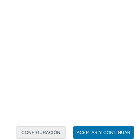
Calendario lunar
Lun
Mar
Mié
Jue
Vie
Sáb
Dom
6
7
8
9
10
11
12
13
14
15
16
17
18
19
CONFIGURACIÓN
ACEPTAR Y CONTINUAR