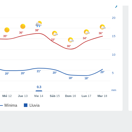
20
38°
36°
36°
15
35°
34°
33°
30°
10
21°
20°
20°
5
20°
20°
18°
18°
0.3
mm
Mié
12
Jue
13
Vie
14
Sáb
15
Dom
16
Lun
17
Mar
18
Mínima
Lluvia