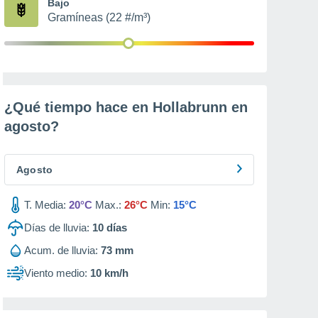
Bajo
Gramíneas (22 #/m³)
¿Qué tiempo hace en Hollabrunn en
agosto
?
Agosto
T. Media:
20°C
Max.:
26°C
Min:
15°C
Días de lluvia:
10
días
Acum. de lluvia:
73 mm
Viento medio:
10 km/h