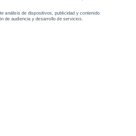
-
31
km/h
12
-
36
km/h
13
-
31
km/h
14
-
36
km/h
e análisis de dispositivos, publicidad y contenido
n de audiencia y desarrollo de servicios.
to
Noroeste
4 Medio
12
-
33 km/h
FPS:
6-10
Noroeste
5 Medio
11
-
29 km/h
FPS:
6-10
Noroeste
7 Alto
10
-
28 km/h
FPS:
15-25
Noroeste
7 Alto
18
-
40 km/h
FPS:
15-25
Noroeste
7 Alto
12
-
41 km/h
FPS:
15-25