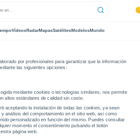
iempo
Vídeos
Radar
Mapas
Satélites
Modelos
Mundo
borado por profesionales para garantizar que la información
ediante las siguientes opciones:
ecogida mediante cookies o tecnologías similares, nos permite
on altos estándares de calidad sin coste.
eb aceptando la instalación de todas las cookies, ya sean
 y análisis del comportamiento en el sitio web, así como
...
ntenido personalizado en función del mismo. Puedes consultar
alquier momento el consentimiento pulsando el botón
Por hora
uestra página web.
Lluvias débiles en las próximas
horas