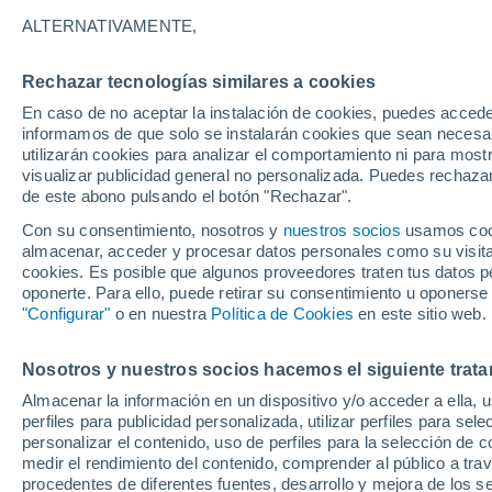
29°
ALTERNATIVAMENTE,
Rechazar tecnologías similares a cookies
Noroeste
En caso de no aceptar la instalación de cookies, puedes accede
Sensación de 30°
12
-
33 km
informamos de que solo se instalarán cookies que sean necesari
utilizarán cookies para analizar el comportamiento ni para most
visualizar publicidad general no personalizada. Puedes rechazar
de este abono pulsando el botón "Rechazar".
Tiempo 1 - 7 días
Mapa de lluvia
Radar de lluvia
S
Con su consentimiento, nosotros y
nuestros socios
usamos cooki
almacenar, acceder y procesar datos personales como su visita e
cookies. Es posible que algunos proveedores traten tus datos pe
oponerte. Para ello, puede retirar su consentimiento u oponerse
Mañana
Sábado
D
Hoy
"Configurar"
o en nuestra
Política de Cookies
en este sitio web.
7 Ago
8 Ago
6 Ago
Nosotros y nuestros socios hacemos el siguiente trata
Almacenar la información en un dispositivo y/o acceder a ella, 
80%
50%
perfiles para publicidad personalizada, utilizar perfiles para sele
2.8 mm
0.5 mm
personalizar el contenido, uso de perfiles para la selección de c
30°
/
20°
30°
/
18°
34°
/
23°
medir el rendimiento del contenido, comprender al público a tra
procedentes de diferentes fuentes, desarrollo y mejora de los se