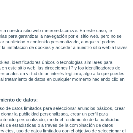
Aviso de nivel naranja
Alerta importante por altas
temperaturas en Hollabrunn hoy
r a nuestro sitio web meteored.com.ve. En este caso, te
/h
as para garantizar la navegación por el sitio web, pero no se
rar publicidad o contenido personalizado, aunque sí podrás
 la instalación de cookies y acceder a nuestro sitio web a través
atélites
Modelos
es, identificadores únicos o tecnologías similares para
n este sitio web, las direcciones IP y los identificadores de
rsonales en virtud de un interés legítimo, algo a lo que puedes
 al tratamiento de datos en cualquier momento haciendo clic en
omingo
Lunes
Martes
Miércoles
9 Ago
10 Ago
11 Ago
12 Ago
miento de datos:
uso de datos limitados para seleccionar anuncios básicos, crear
60%
ccionar la publicidad personalizada, crear un perfil para
0.2 mm
ontenido personalizado, medir el rendimiento de la publicidad,
34°
/
17°
35°
/
20°
35°
/
21°
35°
/
20°
vés de estadísticas o a través de la combinación de datos
rvicios, uso de datos limitados con el objetivo de seleccionar el