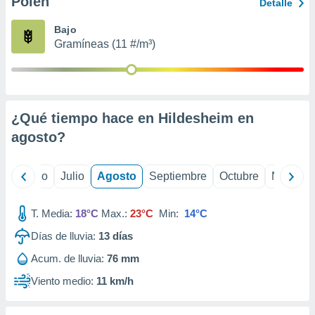
Polen
ados con el
Detalle
 seleccionar
o.
Bajo
Gramíneas (11 #/m³)
calización
precisa e
ión mediante
, publicidad
¿Qué tiempo hace en Hildesheim en
dos,
agosto
?
 publicidad
,
ón de
yo
Junio
Julio
Agosto
Septiembre
Octubre
Noviemb
 desarrollo
s.
T. Media:
18°C
Max.:
23°C
Min:
14°C
tros 1199
ios
Días de lluvia:
13
días
Acum. de lluvia:
76 mm
Viento medio:
11 km/h