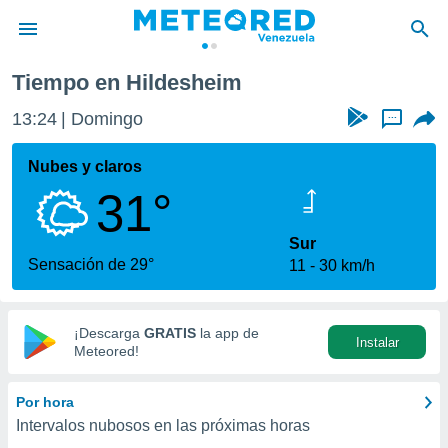
Tiempo en Hildesheim
privacidad
13:24
Domingo
...
o de
om.ve
com.ve) ha
Nubes y claros
ado por
31°
es para
ue la
 que se
Sur
e calidad.
Sensación de 29°
11
30 km/h
eder a este
ediante las
opciones:
¡Descarga
GRATIS
la app de
Instalar
ookies y
Meteored!
e forma
Por hora
d digital
Intervalos nubosos en las próximas horas
ada, basada