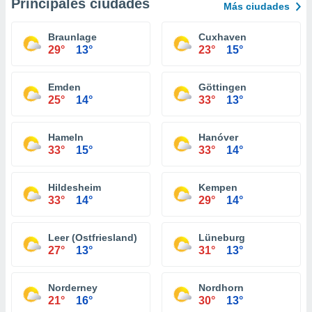
Principales ciudades
Más ciudades
Braunlage
Cuxhaven
29°
13°
23°
15°
Emden
Göttingen
25°
14°
33°
13°
Hameln
Hanóver
33°
15°
33°
14°
Hildesheim
Kempen
33°
14°
29°
14°
Leer (Ostfriesland)
Lüneburg
27°
13°
31°
13°
Norderney
Nordhorn
21°
16°
30°
13°