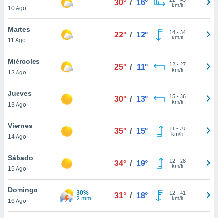
30°
/
16°
ublicidad y
km/h
10 Ago
do en
Martes
 mismo.
14
-
34
22°
/
12°
km/h
sultar más
11 Ago
 en nuestra
 Cookies
y
Miércoles
12
-
27
25°
/
11°
ualquier
km/h
12 Ago
ento
Jueves
 botón
15
-
36
30°
/
13°
km/h
13 Ago
ación de
kies
 disponible
Viernes
11
-
30
35°
/
15°
e nuestra
km/h
14 Ago
.
Sábado
IVAMENTE,
12
-
28
34°
/
19°
km/h
15 Ago
as
Domingo
30%
12
-
41
31°
/
18°
 a cookies
2 mm
km/h
16 Ago
 no aceptar