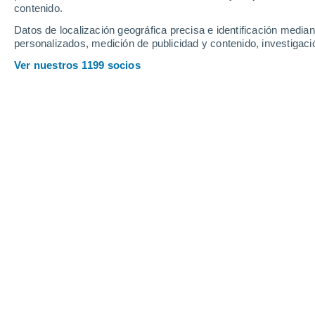
contenido.
11
-
31
km/h
13
-
42
km/h
12
10
-
29
km/h
Datos de localización geográfica precisa e identificación mediant
personalizados, medición de publicidad y contenido, investigació
Tiempo en Hacienda Constancia hoy
,
Ver nuestros 1199 socios
Lluvia débil
80%
27°
17:00
0.6 mm
Sensación T.
2
Lluvia débil
50%
26°
18:00
0.4 mm
Sensación T.
2
Parcialmente
25°
19:00
Sensación T.
2
Nubes y claro
24°
20:00
Sensación T.
2
Nubes y claro
24°
21:00
Sensación T.
2