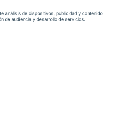
-
34
km/h
10
-
35
km/h
10
-
34
km/h
10
-
35
km/h
e análisis de dispositivos, publicidad y contenido
n de audiencia y desarrollo de servicios.
 7 de agosto
Este
1 Bajo
9°
2
-
16 km/h
FPS:
no
Noreste
0 Bajo
7°
1
-
14 km/h
FPS:
no
 nuboso
Este
0 Bajo
5°
2
-
10 km/h
FPS:
no
s
Noreste
0 Bajo
4°
3
-
10 km/h
FPS:
no
s
Este
0 Bajo
2°
6
-
14 km/h
FPS:
no