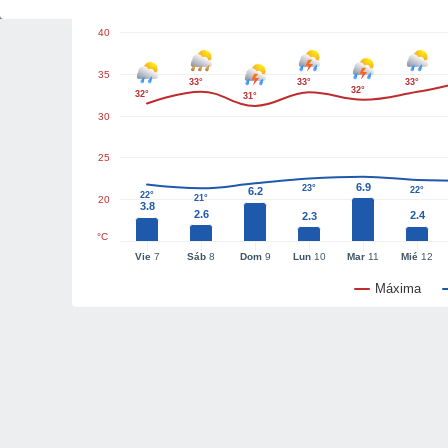
40
35
33°
33°
33°
32°
32°
31°
30
25
6.9
23°
6.2
22°
22°
21°
20
3.8
2.6
2.4
2.3
°C
Vie
7
Sáb
8
Dom
9
Lun
10
Mar
11
Mié
12
Máxima