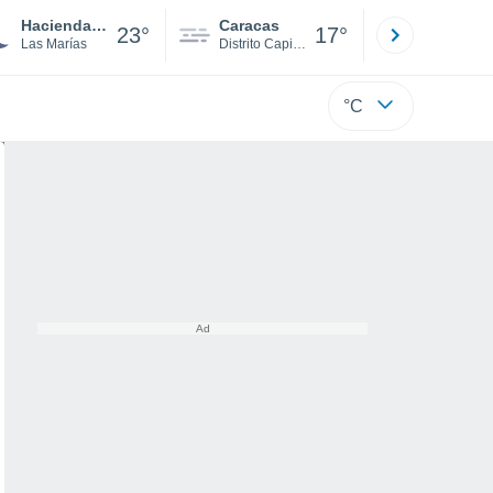
Hacienda Constancia
Caracas
Tucacas
23°
17°
Las Marías
Distrito Capital
Falcón
°C