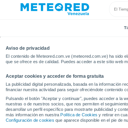
T
Aviso de privacidad
El contenido de Meteored.com.ve (meteored.com.ve) ha sido ela
que se ofrece es de calidad. Puedes acceder a este sitio web m
Aceptar cookies y acceder de forma gratuita
Inicio
Puerto Rico
Municipio de Las Marías
Hac
La publicidad digital personalizada, basada en la información r
financiar nuestra actividad para seguir ofreciéndote contenido c
Tiempo en Hacienda C
Pulsando el botón "Aceptar y continuar", puedes acceder a la w
nuestras o de nuestros socios, que nos permiten el seguimiento
22:42
Viernes
desarrollar un perfil específico para mostrarte publicidad y co
más información en nuestra
Política de Cookies
y retirar en cu
Configuración de cookies
que aparece disponible en el pie de n
Cielo despejado