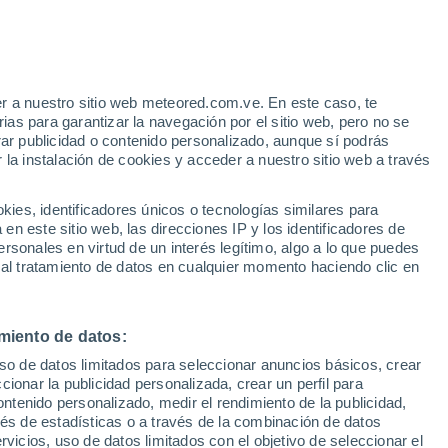
e
r a nuestro sitio web meteored.com.ve. En este caso, te
:
32%
as para garantizar la navegación por el sitio web, pero no se
rar publicidad o contenido personalizado, aunque sí podrás
 la instalación de cookies y acceder a nuestro sitio web a través
via
Satélites
Modelos
es, identificadores únicos o tecnologías similares para
n este sitio web, las direcciones IP y los identificadores de
rsonales en virtud de un interés legítimo, algo a lo que puedes
 al tratamiento de datos en cualquier momento haciendo clic en
Lunes
Martes
Miércoles
Jueves
10 Ago
11 Ago
12 Ago
13 Ago
miento de datos:
uso de datos limitados para seleccionar anuncios básicos, crear
90%
90%
90%
60%
ccionar la publicidad personalizada, crear un perfil para
2.3 mm
6.9 mm
2.4 mm
0.3 mm
ontenido personalizado, medir el rendimiento de la publicidad,
33°
/
23°
32°
/
23°
33°
/
22°
34°
/
22°
vés de estadísticas o a través de la combinación de datos
rvicios, uso de datos limitados con el objetivo de seleccionar el