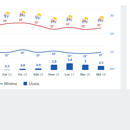
30
34°
34°
33°
33°
32°
32°
32°
20
10
23°
23°
22°
22°
22°
22°
22°
3.8
3
2.9
2.3
0.9
0.8
0.3
mm
Jue
13
Vie
14
Sáb
15
Dom
16
Lun
17
Mar
18
Mié
19
Mínima
Lluvia