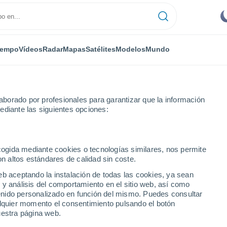
iempo
Vídeos
Radar
Mapas
Satélites
Modelos
Mundo
borado por profesionales para garantizar que la información
ediante las siguientes opciones:
ienda Constancia
ecogida mediante cookies o tecnologías similares, nos permite
on altos estándares de calidad sin coste.
onstancia
eb aceptando la instalación de todas las cookies, ya sean
 y análisis del comportamiento en el sitio web, así como
...
ntenido personalizado en función del mismo. Puedes consultar
alquier momento el consentimiento pulsando el botón
Por hora
uestra página web.
Intervalos nubosos en las
próximas horas