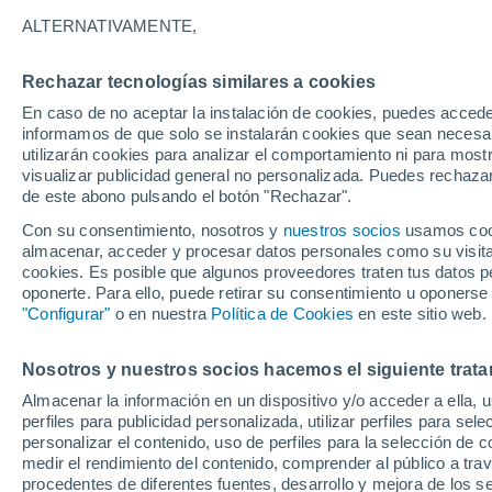
23°
ALTERNATIVAMENTE,
Rechazar tecnologías similares a cookies
Menguant
En caso de no aceptar la instalación de cookies, puedes accede
Iluminada
Sensación de 21°
informamos de que solo se instalarán cookies que sean necesari
utilizarán cookies para analizar el comportamiento ni para most
visualizar publicidad general no personalizada. Puedes rechazar
de este abono pulsando el botón "Rechazar".
Tiempo 1 - 7 días
Mapa de nubosidad
Radar de llu
Con su consentimiento, nosotros y
nuestros socios
usamos cooki
almacenar, acceder y procesar datos personales como su visita e
cookies. Es posible que algunos proveedores traten tus datos pe
oponerte. Para ello, puede retirar su consentimiento u oponerse
Mañana
Domingo
Hoy
"Configurar"
o en nuestra
Política de Cookies
en este sitio web.
8 Ago
9 Ago
7 Ago
Nosotros y nuestros socios hacemos el siguiente trata
Almacenar la información en un dispositivo y/o acceder a ella, 
90%
90%
90%
perfiles para publicidad personalizada, utilizar perfiles para sele
2.6 mm
6.2 mm
3.8 mm
personalizar el contenido, uso de perfiles para la selección de c
33°
/
21°
31°
/
22°
32°
/
22°
medir el rendimiento del contenido, comprender al público a tra
procedentes de diferentes fuentes, desarrollo y mejora de los se