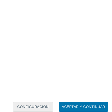
Calendario lunar
Lun
Mar
Mié
Jue
Vie
Sáb
Dom
7
8
9
10
11
12
13
14
15
16
17
18
19
20
CONFIGURACIÓN
ACEPTAR Y CONTINUAR
40