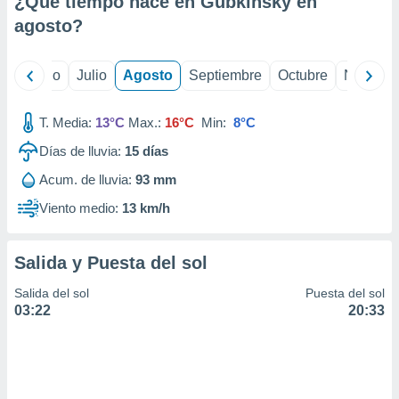
¿Qué tiempo hace en Gubkinsky en
ados con el
 seleccionar
agosto
?
o.
calización
yo
Junio
Julio
Agosto
Septiembre
Octubre
Noviemb
precisa e
ión mediante
T. Media:
13°C
Max.:
16°C
Min:
8°C
, publicidad
Días de lluvia:
15
días
dos,
Acum. de lluvia:
93 mm
 publicidad
,
Viento medio:
13 km/h
ón de
 desarrollo
s.
Salida y Puesta del sol
tros 1199
Salida del sol
Puesta del sol
ios
03:22
20:33