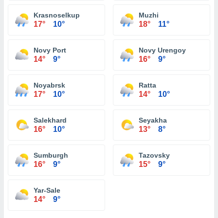
Krasnoselkup
Muzhi
17°
10°
18°
11°
Novy Port
Novy Urengoy
14°
9°
16°
9°
Noyabrsk
Ratta
17°
10°
14°
10°
Salekhard
Seyakha
16°
10°
13°
8°
Sumburgh
Tazovsky
16°
9°
15°
9°
Yar-Sale
14°
9°