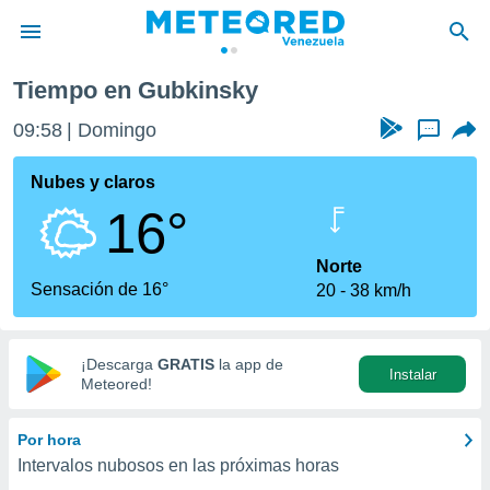
Tiempo en Gubkinsky
privacidad
09:58
Domingo
...
o de
om.ve
com.ve) ha
Nubes y claros
ado por
16°
es para
ue la
 que se
Norte
e calidad.
Sensación de 16°
20
38 km/h
eder a este
ediante las
opciones:
¡Descarga
GRATIS
la app de
Instalar
ookies y
Meteored!
e forma
Por hora
d digital
Intervalos nubosos en las próximas horas
ada, basada