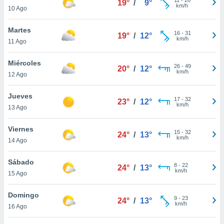
19°
/
9°
ublicidad y
km/h
10 Ago
do en
Martes
 mismo.
16
-
31
19°
/
12°
km/h
sultar más
11 Ago
 en nuestra
 Cookies
y
Miércoles
26
-
49
20°
/
12°
ualquier
km/h
12 Ago
ento
Jueves
 botón
17
-
32
23°
/
12°
km/h
13 Ago
ación de
kies
 disponible
Viernes
15
-
32
24°
/
13°
e nuestra
km/h
14 Ago
.
Sábado
IVAMENTE,
8
-
22
24°
/
13°
km/h
15 Ago
as
Domingo
9
-
23
24°
/
13°
 a cookies
km/h
16 Ago
 no aceptar