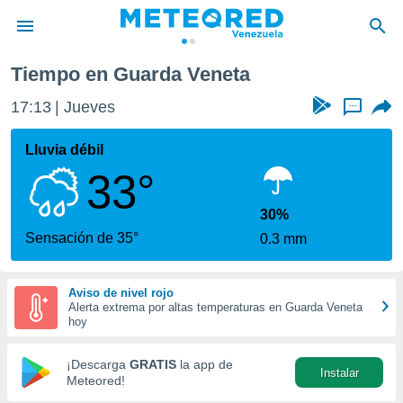
Tiempo en Guarda Veneta
privacidad
17:13
Jueves
...
o de
om.ve
com.ve) ha
Lluvia débil
ado por
33°
es para
ue la
 que se
30%
e calidad.
Sensación de 35°
0.3 mm
eder a este
ediante las
opciones:
Aviso de nivel rojo
Alerta extrema por altas temperaturas en Guarda Veneta
ookies y
hoy
e forma
¡Descarga
GRATIS
la app de
Instalar
d digital
Meteored!
ada, basada