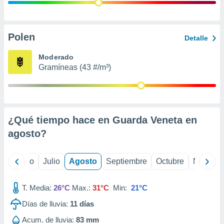
ados con el
 seleccionar
o.
calización
Polen
Detalle
precisa e
ión mediante
Moderado
Gramíneas (43 #/m³)
, publicidad
dos,
 publicidad
,
¿Qué tiempo hace en Guarda Veneta en
ón de
 desarrollo
agosto
?
s.
tros 1199
yo
Junio
Julio
Agosto
Septiembre
Octubre
Noviemb
ios
T. Media:
26°C
Max.:
31°C
Min:
21°C
Días de lluvia:
11
días
Acum. de lluvia:
83 mm