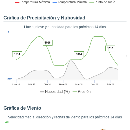
formación
Temperatura Máxima
Temperatura Mínima
Punto de rocío
 mediante
tecnologías
Gráfica de Precipitación y Nubosidad
nos permite
r nuestra
Lluvia, nieve y nubosidad para los próximos 14 días
para seguir
1
5
e contenido
ACEPTAR
estándares
Y
1016
 sin coste.
CONTINUAR
1015
 el botón
1014
1014
5
continuar",
CONFIGURACIÓN
ceder a la
tando la
n de todas
mm
s, ya sean
Lun
10
Mié
12
Vie
14
Dom
16
Mar
18
Jue
20
Sáb
22
de nuestros
Nubosidad (%)
Presión
 que nos
ten el
 y análisis
Gráfica de Viento
tamiento en
b, así como
Velocidad media, dirección y rachas de viento para los próximos 14 días
r un perfil
40
ico para