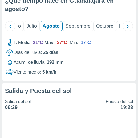
¿Qué tiempo hace en Guadalajara en
ados con el
 seleccionar
agosto
?
o.
calización
yo
Junio
Julio
Agosto
Septiembre
Octubre
Noviemb
precisa e
ión mediante
T. Media:
21°C
Max.:
27°C
Min:
17°C
, publicidad
Días de lluvia:
25
días
dos,
Acum. de lluvia:
192 mm
 publicidad
,
Viento medio:
5 km/h
ón de
 desarrollo
s.
Salida y Puesta del sol
tros 1199
Salida del sol
Puesta del sol
ios
06:29
19:28