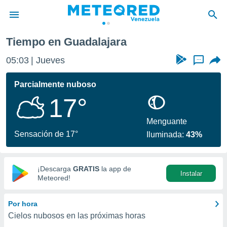
Tiempo en Guadalajara
privacidad
05:03
Jueves
...
o de
om.ve
com.ve) ha
Parcialmente nuboso
ado por
17°
es para
ue la
 que se
Menguante
e calidad.
Sensación de 17°
Iluminada:
43%
eder a este
ediante las
opciones:
¡Descarga
GRATIS
la app de
Instalar
ookies y
Meteored!
e forma
Por hora
d digital
Cielos nubosos en las próximas horas
ada, basada