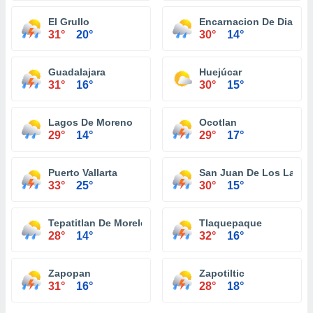
El Grullo
Encarnacion De Diaz
31°
20°
30°
14°
Guadalajara
Huejúcar
31°
16°
30°
15°
Lagos De Moreno
Ocotlan
29°
14°
29°
17°
Puerto Vallarta
San Juan De Los Lagos
33°
25°
30°
15°
Tepatitlan De Morelos
Tlaquepaque
28°
14°
32°
16°
Zapopan
Zapotiltic
31°
16°
28°
18°