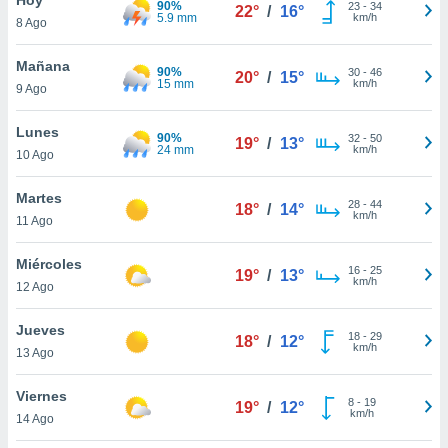
90%
ublicidad y
23
-
34
22°
/
16°
5.9 mm
km/h
8 Ago
do en
 mismo.
Mañana
90%
30
-
46
20°
/
15°
sultar más
15 mm
km/h
9 Ago
 en nuestra
 Cookies
y
Lunes
90%
32
-
50
ualquier
19°
/
13°
24 mm
km/h
10 Ago
ento
 botón
Martes
28
-
44
18°
/
14°
ación de
km/h
11 Ago
kies
 disponible
Miércoles
16
-
25
e nuestra
19°
/
13°
km/h
12 Ago
.
Jueves
IVAMENTE,
18
-
29
18°
/
12°
km/h
13 Ago
as
Viernes
8
-
19
19°
/
12°
 a cookies
km/h
14 Ago
 no aceptar