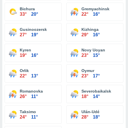
Bichura
Gremyachinsk
33°
20°
22°
16°
Gusinoozersk
Kizhinga
27°
19°
29°
16°
Kyren
Novy Uoyan
19°
16°
23°
15°
Orlik
Oymur
22°
13°
23°
17°
Romanovka
Severobaikalsk
26°
11°
18°
14°
Taksimo
Ulán-Udé
24°
11°
28°
18°