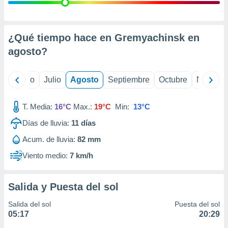
ados con el
 seleccionar
o.
calización
¿Qué tiempo hace en Gremyachinsk en
precisa e
agosto
?
ión mediante
, publicidad
yo
Junio
Julio
Agosto
Septiembre
Octubre
Noviemb
dos,
 publicidad
T. Media:
16°C
Max.:
19°C
Min:
13°C
,
Días de lluvia:
11
días
ón de
 desarrollo
Acum. de lluvia:
82 mm
s.
Viento medio:
7 km/h
tros 1199
ios
Salida y Puesta del sol
Salida del sol
Puesta del sol
05:17
20:29