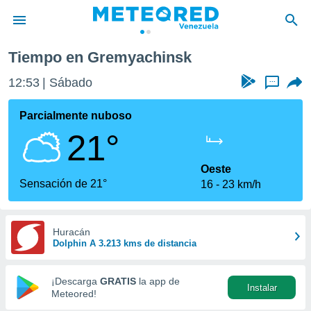
Tiempo en Gremyachinsk
privacidad
12:53
Sábado
...
o de
om.ve
com.ve) ha
Parcialmente nuboso
ado por
21°
es para
ue la
 que se
Oeste
e calidad.
Sensación de 21°
16
23 km/h
eder a este
ediante las
opciones:
Huracán
Dolphin A 3.213 kms de distancia
ookies y
e forma
¡Descarga
GRATIS
la app de
Instalar
d digital
Meteored!
ada, basada