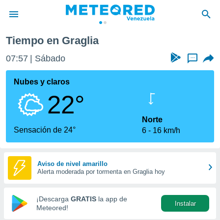
Tiempo en Graglia
privacidad
07:57
Sábado
...
o de
om.ve
com.ve) ha
Nubes y claros
ado por
22°
es para
ue la
 que se
Norte
e calidad.
Sensación de 24°
6
16 km/h
eder a este
ediante las
opciones:
Aviso de nivel amarillo
Alerta moderada por tormenta en Graglia hoy
ookies y
e forma
¡Descarga
GRATIS
la app de
Instalar
d digital
Meteored!
ada, basada