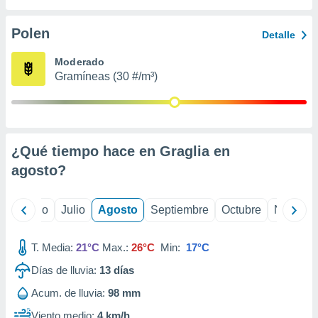
ados con el
 seleccionar
o.
Polen
Detalle
calización
Moderado
precisa e
Gramíneas (30 #/m³)
ión mediante
, publicidad
dos,
 publicidad
¿Qué tiempo hace en Graglia en
,
agosto
?
ón de
 desarrollo
s.
yo
Junio
Julio
Agosto
Septiembre
Octubre
Noviemb
tros 1199
ios
T. Media:
21°C
Max.:
26°C
Min:
17°C
Días de lluvia:
13
días
Acum. de lluvia:
98 mm
Viento medio:
4 km/h