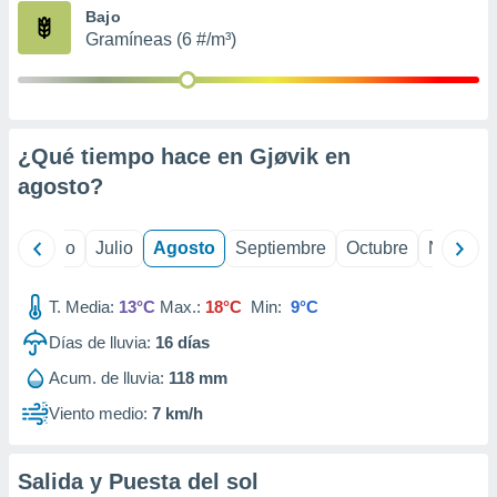
ados con el
Bajo
 seleccionar
Gramíneas (6 #/m³)
o.
calización
precisa e
ión mediante
¿Qué tiempo hace en Gjøvik en
, publicidad
agosto
?
dos,
 publicidad
,
yo
Junio
Julio
Agosto
Septiembre
Octubre
Noviemb
ón de
 desarrollo
T. Media:
13°C
Max.:
18°C
Min:
9°C
s.
Días de lluvia:
16
días
tros 1199
ios
Acum. de lluvia:
118 mm
Viento medio:
7 km/h
Salida y Puesta del sol