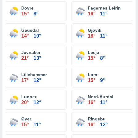
Dovre
Fagernes Leirin
15°
8°
16°
11°
Gausdal
Gjøvik
14°
10°
18°
11°
Jevnaker
Lesja
21°
13°
15°
8°
Lillehammer
Lom
17°
12°
15°
9°
Lunner
Nord-Aurdal
20°
12°
16°
11°
Øyer
Ringebu
15°
11°
16°
12°