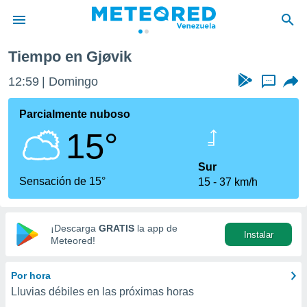
Tiempo en Gjøvik
privacidad
12:59
Domingo
...
o de
om.ve
com.ve) ha
Parcialmente nuboso
ado por
15°
es para
ue la
 que se
Sur
e calidad.
Sensación de 15°
15
37 km/h
eder a este
ediante las
opciones:
¡Descarga
GRATIS
la app de
Instalar
ookies y
Meteored!
e forma
Por hora
d digital
Lluvias débiles en las próximas horas
ada, basada