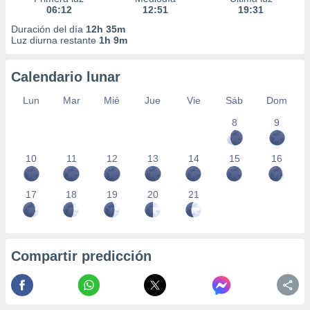
06:12
12:51
19:31
Duración del día
12h 35m
Luz diurna restante
1h 9m
Calendario lunar
Lun
Mar
Mié
Jue
Vie
Sáb
Dom
8
9
10
11
12
13
14
15
16
17
18
19
20
21
Compartir predicción