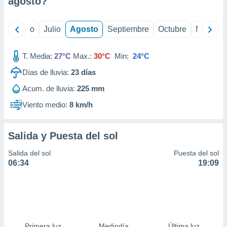
agosto
?
ados con el
 seleccionar
o.
yo
Junio
Julio
Agosto
Septiembre
Octubre
Noviemb
calización
precisa e
ión mediante
T. Media:
27°C
Max.:
30°C
Min:
24°C
Días de lluvia:
23
días
, publicidad
Acum. de lluvia:
225 mm
dos,
 publicidad
Viento medio:
8 km/h
,
ón de
 desarrollo
Salida y Puesta del sol
s.
Salida del sol
Puesta del sol
tros 1199
06:34
19:09
ios
Primera luz
Mediodía
Última luz