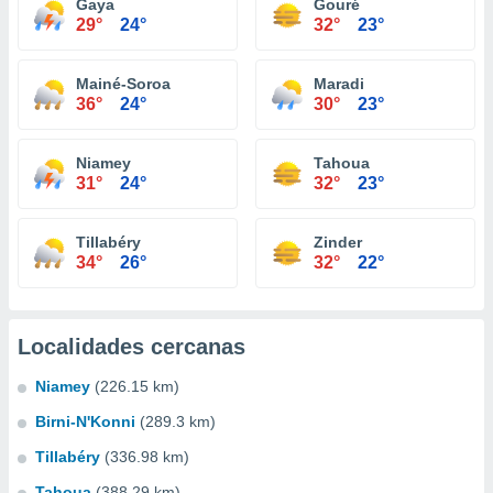
Gaya
Gouré
29°
24°
32°
23°
Mainé-Soroa
Maradi
36°
24°
30°
23°
Niamey
Tahoua
31°
24°
32°
23°
Tillabéry
Zinder
34°
26°
32°
22°
Localidades cercanas
Niamey
(226.15 km)
Birni-N'Konni
(289.3 km)
Tillabéry
(336.98 km)
Tahoua
(388.29 km)