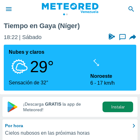
Tiempo en Gaya (Níger)
privacidad
18:22
Sábado
...
o de
om.ve
com.ve) ha
Nubes y claros
ado por
29°
es para
ue la
 que se
Noroeste
e calidad.
Sensación de 32°
6
17 km/h
eder a este
ediante las
opciones:
¡Descarga
GRATIS
la app de
Instalar
ookies y
Meteored!
e forma
Por hora
d digital
Cielos nubosos en las próximas horas
ada, basada