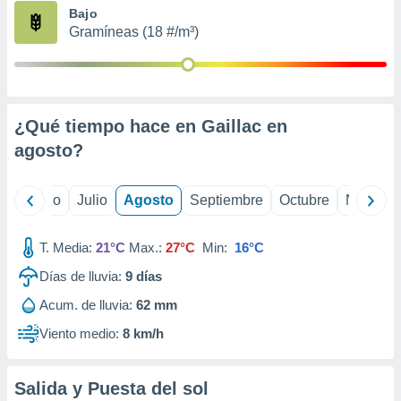
ados con el
Bajo
 seleccionar
Gramíneas (18 #/m³)
o.
calización
precisa e
ión mediante
¿Qué tiempo hace en Gaillac en
, publicidad
agosto
?
dos,
 publicidad
,
yo
Junio
Julio
Agosto
Septiembre
Octubre
Noviemb
ón de
 desarrollo
T. Media:
21°C
Max.:
27°C
Min:
16°C
s.
Días de lluvia:
9
días
tros 1199
ios
Acum. de lluvia:
62 mm
Viento medio:
8 km/h
Salida y Puesta del sol