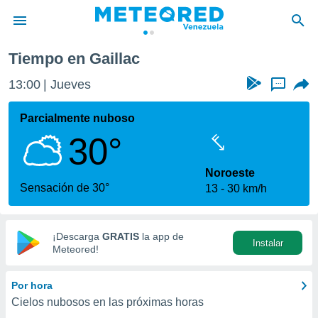
Tiempo en Gaillac
privacidad
13:00
Jueves
...
o de
om.ve
com.ve) ha
Parcialmente nuboso
ado por
30°
es para
ue la
 que se
Noroeste
e calidad.
Sensación de 30°
13
30 km/h
eder a este
ediante las
opciones:
¡Descarga
GRATIS
la app de
Instalar
ookies y
Meteored!
e forma
Por hora
d digital
Cielos nubosos en las próximas horas
ada, basada