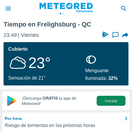
Tiempo en Frelighsburg - QC
privacidad
23:49
Viernes
...
o de
om.ve
com.ve) ha
Cubierto
ado por
23°
es para
ue la
 que se
Menguante
e calidad.
Sensación de 21°
Iluminada:
32%
eder a este
ediante las
opciones:
¡Descarga
GRATIS
la app de
Instalar
ookies y
Meteored!
e forma
Por hora
d digital
Riesgo de tormentas en las próximas horas
ada, basada