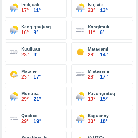
Inukjuak
Ivujivik
17°
11°
20°
13°
Kangiqsujuaq
Kangirsuk
16°
8°
11°
6°
Kuujjuaq
Matagami
23°
9°
28°
14°
Matane
Mistassini
23°
17°
28°
17°
Montreal
Povungnituq
29°
21°
19°
15°
Quebec
Saguenay
29°
19°
30°
18°
Schefferville
Val D'Or