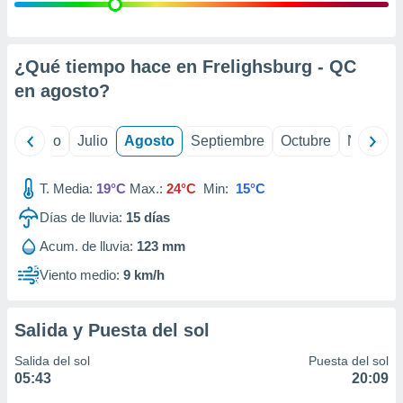
ados con el
 seleccionar
o.
calización
¿Qué tiempo hace en Frelighsburg - QC
precisa e
en
agosto
?
ión mediante
, publicidad
yo
Junio
Julio
Agosto
Septiembre
Octubre
Noviemb
dos,
 publicidad
T. Media:
19°C
Max.:
24°C
Min:
15°C
,
Días de lluvia:
15
días
ón de
 desarrollo
Acum. de lluvia:
123 mm
s.
Viento medio:
9 km/h
tros 1199
ios
Salida y Puesta del sol
Salida del sol
Puesta del sol
05:43
20:09