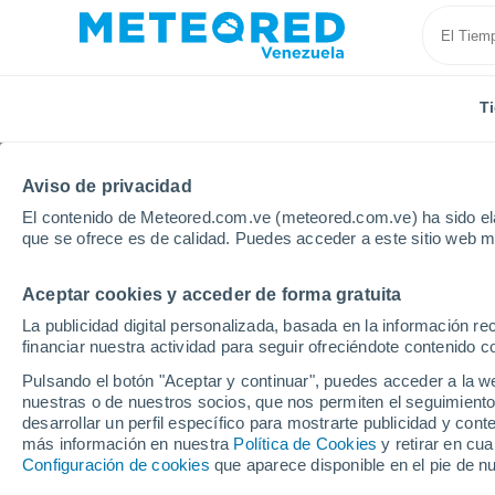
T
Aviso de privacidad
El contenido de Meteored.com.ve (meteored.com.ve) ha sido ela
que se ofrece es de calidad. Puedes acceder a este sitio web m
Aceptar cookies y acceder de forma gratuita
Inicio
Paraguay
Departamento de Boquerón
Fo
La publicidad digital personalizada, basada en la información r
financiar nuestra actividad para seguir ofreciéndote contenido c
Tiempo en Fortín Gener
Pulsando el botón "Aceptar y continuar", puedes acceder a la w
nuestras o de nuestros socios, que nos permiten el seguimiento
17:47
Jueves
desarrollar un perfil específico para mostrarte publicidad y co
más información en nuestra
Política de Cookies
y retirar en cu
Configuración de cookies
que aparece disponible en el pie de n
Soleado