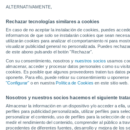
31°
ALTERNATIVAMENTE,
Rechazar tecnologías similares a cookies
Norte
En caso de no aceptar la instalación de cookies, puedes accede
Sensación de 34°
10
-
36 km
informamos de que solo se instalarán cookies que sean necesari
utilizarán cookies para analizar el comportamiento ni para most
visualizar publicidad general no personalizada. Puedes rechazar
de este abono pulsando el botón "Rechazar".
Tiempo 1 - 7 días
Mapa de lluvia
Radar de lluvia
S
Con su consentimiento, nosotros y
nuestros socios
usamos cooki
almacenar, acceder y procesar datos personales como su visita e
cookies. Es posible que algunos proveedores traten tus datos pe
oponerte. Para ello, puede retirar su consentimiento u oponerse
Mañana
Sábado
D
Hoy
"Configurar"
o en nuestra
Política de Cookies
en este sitio web.
7 Ago
8 Ago
6 Ago
Nosotros y nuestros socios hacemos el siguiente trata
Almacenar la información en un dispositivo y/o acceder a ella, 
90%
perfiles para publicidad personalizada, utilizar perfiles para sele
1.4 mm
personalizar el contenido, uso de perfiles para la selección de c
22°
/
15°
30°
/
15°
33°
/
20°
medir el rendimiento del contenido, comprender al público a tra
procedentes de diferentes fuentes, desarrollo y mejora de los se