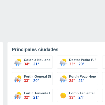
Principales ciudades
Colonia Neuland
Doctor Pedro P. Peña
34°
21°
33°
20°
Fortín General Díaz
Fortín Pozo Hondo
33°
20°
34°
21°
Fortín Teniente Primero Buenaventura
Fortín Teniente Prime
32°
21°
33°
24°