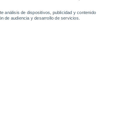
-
43
km/h
17
-
37
km/h
12
-
24
km/h
12
-
29
km/h
e análisis de dispositivos, publicidad y contenido
n de audiencia y desarrollo de servicios.
6 de agosto
Norte
1 Bajo
°
18
-
42 km/h
FPS:
no
Norte
0 Bajo
°
10
-
36 km/h
FPS:
no
Norte
0 Bajo
°
11
-
18 km/h
FPS:
no
do
Noroeste
0 Bajo
°
8
-
19 km/h
FPS:
no
nuboso
Sur
0 Bajo
°
12
-
15 km/h
FPS:
no