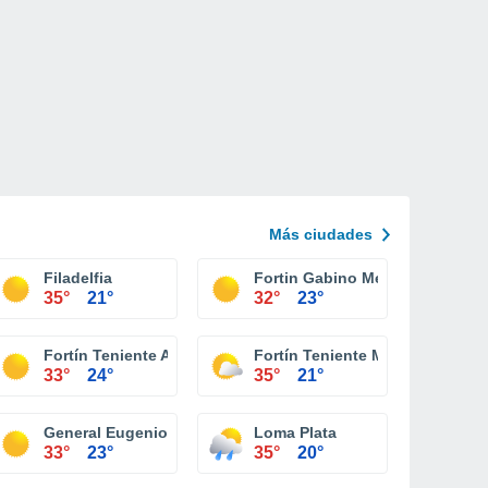
Más ciudades
Filadelfia
Fortin Gabino Mendoza
35°
21°
32°
23°
Fortín Teniente Agripino Enciso
Fortín Teniente Montania
33°
24°
35°
21°
ro Emilio Ochoa
General Eugenio A. Garay
Loma Plata
33°
23°
35°
20°