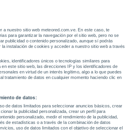
Aviso de nivel naranja
Alerta importante por tormenta en
Fortín General Díaz hoy
r a nuestro sitio web meteored.com.ve. En este caso, te
/h
Bajan las temperaturas
as para garantizar la navegación por el sitio web, pero no se
Durante el dia de mañana
rar publicidad o contenido personalizado, aunque sí podrás
 la instalación de cookies y acceder a nuestro sitio web a través
atélites
Modelos
es, identificadores únicos o tecnologías similares para
n este sitio web, las direcciones IP y los identificadores de
rsonales en virtud de un interés legítimo, algo a lo que puedes
 al tratamiento de datos en cualquier momento haciendo clic en
omingo
Lunes
Martes
Miércoles
9 Ago
10 Ago
11 Ago
12 Ago
miento de datos:
uso de datos limitados para seleccionar anuncios básicos, crear
60%
40%
ccionar la publicidad personalizada, crear un perfil para
0.3 mm
0.5 mm
ontenido personalizado, medir el rendimiento de la publicidad,
21°
/
15°
18°
/
14°
18°
/
14°
22°
/
12°
vés de estadísticas o a través de la combinación de datos
rvicios, uso de datos limitados con el objetivo de seleccionar el