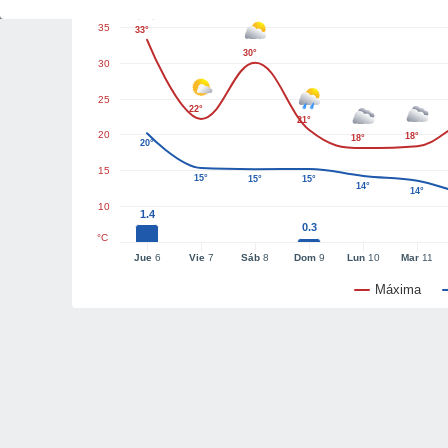
35
33°
30°
30
25
22°
21°
20
18°
18°
20°
15
15°
15°
15°
14°
14°
10
1.4
0.3
°C
Jue
6
Vie
7
Sáb
8
Dom
9
Lun
10
Mar
11
Máxima