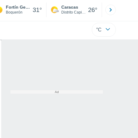
Fortín General Díaz
Caracas
Tucacas
31°
26°
Boquerón
Distrito Capital
Falcón
°C