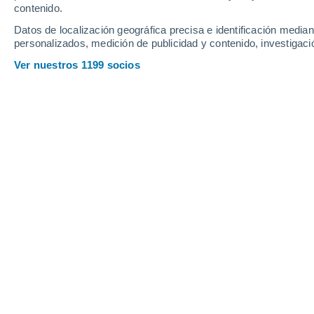
contenido.
20
-
44
km/h
16
-
33
km/h
19
26
-
60
km/h
Datos de localización geográfica precisa e identificación mediant
personalizados, medición de publicidad y contenido, investigació
Tiempo en Fortín General Díaz hoy
, 
Ver nuestros 1199 socios
Soleado
32°
17:00
Sensación T.
35
Soleado
31°
18:00
Sensación T.
34
Soleado
28°
19:00
Sensación T.
30
Cielo despeja
27°
20:00
Sensación T.
29
Parcialmente 
26°
21:00
Sensación T.
27