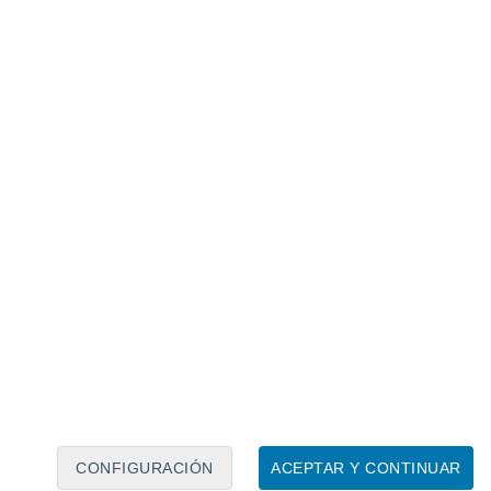
Calendario lunar
Lun
Mar
Mié
Jue
Vie
Sáb
Dom
6
7
8
9
10
11
12
13
14
15
16
17
18
19
CONFIGURACIÓN
ACEPTAR Y CONTINUAR
20