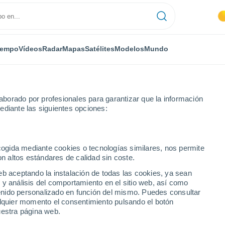
iempo
Vídeos
Radar
Mapas
Satélites
Modelos
Mundo
borado por profesionales para garantizar que la información
ediante las siguientes opciones:
rtín General Díaz
ecogida mediante cookies o tecnologías similares, nos permite
on altos estándares de calidad sin coste.
al Díaz
eb aceptando la instalación de todas las cookies, ya sean
 y análisis del comportamiento en el sitio web, así como
...
ntenido personalizado en función del mismo. Puedes consultar
alquier momento el consentimiento pulsando el botón
Por hora
uestra página web.
Lluvias débiles en las próximas
horas