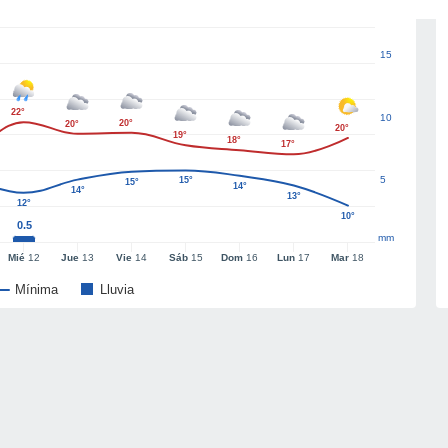
15
22°
10
20°
20°
20°
19°
18°
17°
5
15°
15°
14°
14°
13°
12°
10°
0.5
mm
Mié
12
Jue
13
Vie
14
Sáb
15
Dom
16
Lun
17
Mar
18
Mínima
Lluvia