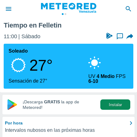
Tiempo en Felletin
privacidad
11:00
Sábado
...
o de
om.ve
com.ve) ha
Soleado
ado por
27°
es para
ue la
 que se
UV
4 Medio
FPS
e calidad.
Sensación de 27°
6-10
eder a este
ediante las
opciones:
¡Descarga
GRATIS
la app de
Instalar
ookies y
Meteored!
e forma
Por hora
d digital
Intervalos nubosos en las próximas horas
ada, basada