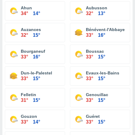
Ahun
Aubusson
34°
14°
32°
13°
Auzances
Bénévent-l'Abbaye
32°
15°
33°
16°
Bourganeuf
Boussac
33°
16°
33°
15°
Dun-le-Palestel
Evaux-les-Bains
33°
15°
33°
15°
Felletin
Genouillac
31°
15°
33°
15°
Gouzon
Guéret
33°
14°
33°
15°