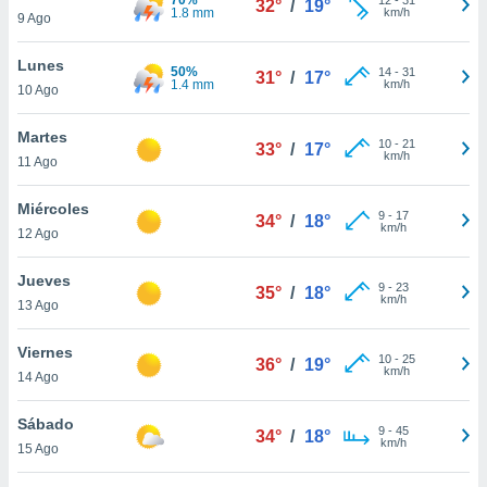
32°
/
19°
ublicidad y
1.8 mm
km/h
9 Ago
do en
Lunes
 mismo.
50%
14
-
31
31°
/
17°
1.4 mm
km/h
sultar más
10 Ago
 en nuestra
 Cookies
y
Martes
10
-
21
33°
/
17°
ualquier
km/h
11 Ago
ento
Miércoles
 botón
9
-
17
34°
/
18°
km/h
12 Ago
ación de
kies
 disponible
Jueves
9
-
23
35°
/
18°
e nuestra
km/h
13 Ago
.
Viernes
IVAMENTE,
10
-
25
36°
/
19°
km/h
14 Ago
as
Sábado
9
-
45
34°
/
18°
 a cookies
km/h
15 Ago
 no aceptar