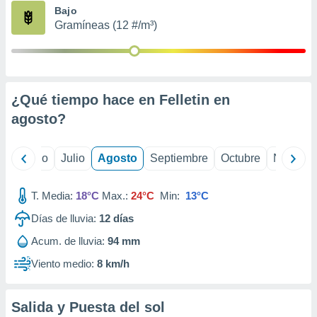
ados con el
Bajo
 seleccionar
Gramíneas (12 #/m³)
o.
calización
precisa e
ión mediante
¿Qué tiempo hace en Felletin en
, publicidad
agosto
?
dos,
 publicidad
,
yo
Junio
Julio
Agosto
Septiembre
Octubre
Noviemb
ón de
 desarrollo
T. Media:
18°C
Max.:
24°C
Min:
13°C
s.
Días de lluvia:
12
días
tros 1199
ios
Acum. de lluvia:
94 mm
Viento medio:
8 km/h
Salida y Puesta del sol