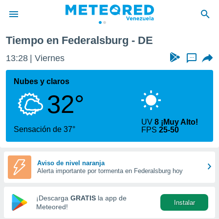
Tiempo en Federalsburg - DE
privacidad
13:28
Viernes
...
o de
om.ve
com.ve) ha
Nubes y claros
ado por
32°
es para
ue la
 que se
UV
8 ¡Muy Alto!
e calidad.
Sensación de 37°
FPS
25-50
eder a este
ediante las
opciones:
Aviso de nivel naranja
Alerta importante por tormenta en Federalsburg hoy
ookies y
e forma
¡Descarga
GRATIS
la app de
Instalar
d digital
Meteored!
ada, basada