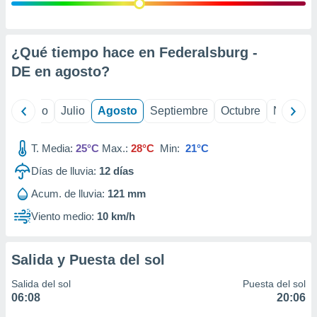
ados con el
 seleccionar
o.
calización
¿Qué tiempo hace en Federalsburg -
precisa e
DE en
agosto
?
ión mediante
, publicidad
yo
Junio
Julio
Agosto
Septiembre
Octubre
Noviemb
dos,
 publicidad
T. Media:
25°C
Max.:
28°C
Min:
21°C
,
Días de lluvia:
12
días
ón de
 desarrollo
Acum. de lluvia:
121 mm
s.
Viento medio:
10 km/h
tros 1199
ios
Salida y Puesta del sol
Salida del sol
Puesta del sol
06:08
20:06