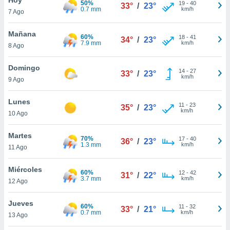
50%
ublicidad y
19
-
40
33°
/
23°
0.7 mm
km/h
7 Ago
do en
 mismo.
Mañana
60%
18
-
41
34°
/
23°
sultar más
7.9 mm
km/h
8 Ago
 en nuestra
 Cookies
y
Domingo
14
-
27
ualquier
33°
/
23°
km/h
9 Ago
ento
 botón
Lunes
11
-
23
35°
/
23°
ación de
km/h
10 Ago
kies
 disponible
Martes
70%
17
-
40
e nuestra
36°
/
23°
1.3 mm
km/h
11 Ago
.
Miércoles
IVAMENTE,
60%
12
-
42
31°
/
22°
3.7 mm
km/h
12 Ago
as
Jueves
60%
11
-
32
33°
/
21°
 a cookies
0.7 mm
km/h
13 Ago
 no aceptar