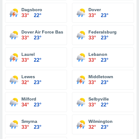
Dagsboro
Dover
33°
22°
33°
23°
Dover Air Force Base
Federalsburg
33°
23°
33°
23°
Laurel
Lebanon
33°
22°
33°
23°
Lewes
Middletown
32°
23°
33°
23°
Milford
Selbyville
34°
23°
33°
22°
Smyrna
Wilmington
33°
23°
32°
23°