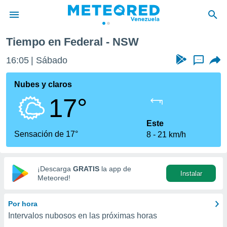
Tiempo en Federal - NSW
privacidad
16:05
Sábado
...
o de
om.ve
com.ve) ha
Nubes y claros
ado por
17°
es para
ue la
 que se
Este
e calidad.
Sensación de 17°
8
21 km/h
eder a este
ediante las
opciones:
¡Descarga
GRATIS
la app de
Instalar
ookies y
Meteored!
e forma
Por hora
d digital
Intervalos nubosos en las próximas horas
ada, basada