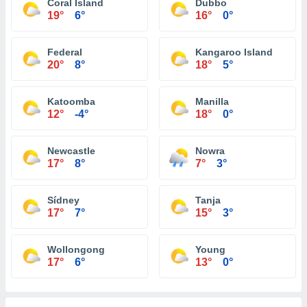
Coral Island
Dubbo
19°
6°
16°
0°
Federal
Kangaroo Island
20°
8°
18°
5°
Katoomba
Manilla
12°
-4°
18°
0°
Newcastle
Nowra
17°
8°
7°
3°
Sídney
Tanja
17°
7°
15°
3°
Wollongong
Young
17°
6°
13°
0°