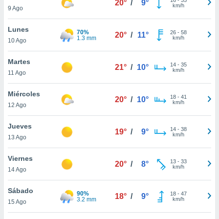
20°
/
9°
ublicidad y
km/h
9 Ago
do en
Lunes
 mismo.
70%
26
-
58
20°
/
11°
1.3 mm
km/h
sultar más
10 Ago
 en nuestra
 Cookies
y
Martes
14
-
35
21°
/
10°
ualquier
km/h
11 Ago
ento
Miércoles
 botón
18
-
41
20°
/
10°
km/h
12 Ago
ación de
kies
 disponible
Jueves
14
-
38
19°
/
9°
e nuestra
km/h
13 Ago
.
Viernes
IVAMENTE,
13
-
33
20°
/
8°
km/h
14 Ago
as
Sábado
90%
18
-
47
18°
/
9°
 a cookies
3.2 mm
km/h
15 Ago
 no aceptar