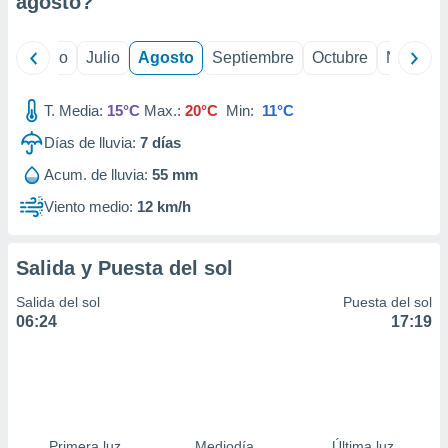
agosto
?
ados con el
 seleccionar
o.
yo
Junio
Julio
Agosto
Septiembre
Octubre
Noviemb
calización
precisa e
ión mediante
T. Media:
15°C
Max.:
20°C
Min:
11°C
Días de lluvia:
7
días
, publicidad
Acum. de lluvia:
55 mm
dos,
 publicidad
Viento medio:
12 km/h
,
ón de
 desarrollo
Salida y Puesta del sol
s.
Salida del sol
Puesta del sol
tros 1199
06:24
17:19
ios
Primera luz
Mediodía
Última luz