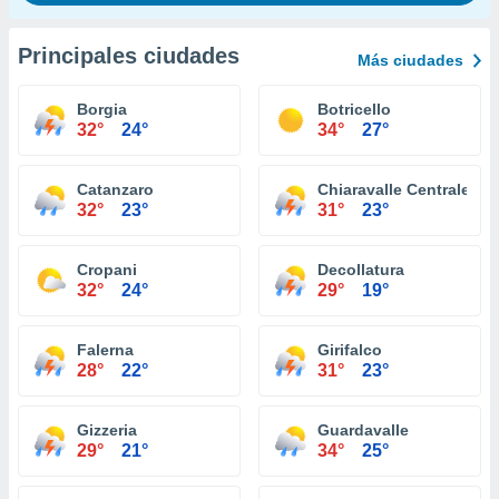
Principales ciudades
Más ciudades
Borgia
Botricello
32°
24°
34°
27°
Catanzaro
Chiaravalle Centrale
32°
23°
31°
23°
Cropani
Decollatura
32°
24°
29°
19°
Falerna
Girifalco
28°
22°
31°
23°
Gizzeria
Guardavalle
29°
21°
34°
25°