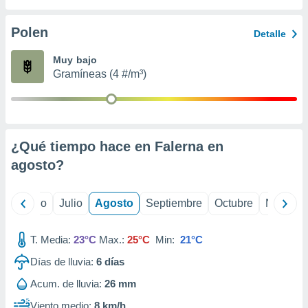
ados con el
 seleccionar
o.
Polen
Detalle
calización
Muy bajo
precisa e
Gramíneas (4 #/m³)
ión mediante
, publicidad
dos,
 publicidad
¿Qué tiempo hace en Falerna en
,
agosto
?
ón de
 desarrollo
s.
yo
Junio
Julio
Agosto
Septiembre
Octubre
Noviemb
tros 1199
ios
T. Media:
23°C
Max.:
25°C
Min:
21°C
Días de lluvia:
6
días
Acum. de lluvia:
26 mm
Viento medio:
8 km/h