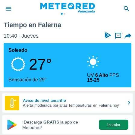
Tiempo en Falerna
privacidad
10:40
Jueves
...
o de
om.ve
com.ve) ha
Soleado
ado por
27°
es para
ue la
 que se
UV
6 Alto
FPS
e calidad.
Sensación de 29°
15-25
eder a este
ediante las
opciones:
Aviso de nivel amarillo
Alerta moderada por altas temperaturas en Falerna hoy
ookies y
e forma
¡Descarga
GRATIS
la app de
Instalar
d digital
Meteored!
ada, basada