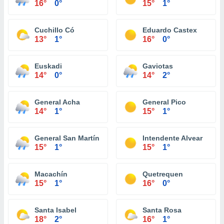
16°
0°
15°
1°
Cuchillo Có
Eduardo Castex
13°
1°
16°
0°
Euskadi
Gaviotas
14°
0°
14°
2°
General Acha
General Pico
14°
1°
15°
1°
General San Martín
Intendente Alvear
15°
1°
15°
1°
Macachín
Quetrequen
15°
1°
16°
0°
Santa Isabel
Santa Rosa
18°
2°
16°
1°