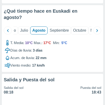
ados con el
 seleccionar
o.
¿Qué tiempo hace en Euskadi en
calización
agosto
?
precisa e
ión mediante
yo
Junio
Julio
Agosto
Septiembre
Octubre
Noviemb
, publicidad
T. Media:
10°C
Max.:
17°C
Min:
5°C
dos,
 publicidad
Días de lluvia:
3
días
,
ón de
Acum. de lluvia:
22 mm
 desarrollo
Viento medio:
17 km/h
s.
tros 1199
ios
Salida y Puesta del sol
Salida del sol
Puesta del sol
08:18
18:43