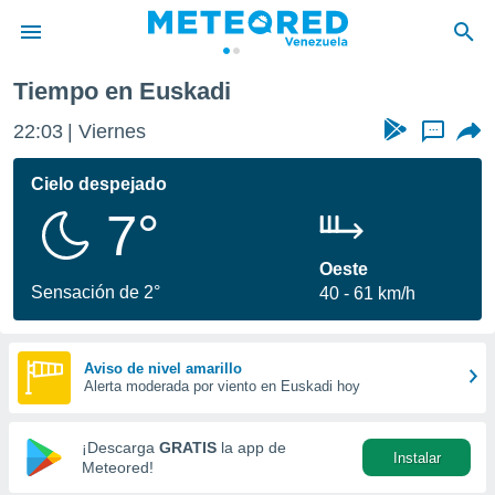
Tiempo en Euskadi
privacidad
22:03
Viernes
...
o de
om.ve
com.ve) ha
Cielo despejado
ado por
7°
es para
ue la
 que se
Oeste
e calidad.
Sensación de 2°
40
61 km/h
eder a este
ediante las
opciones:
Aviso de nivel amarillo
Alerta moderada por viento en Euskadi hoy
ookies y
e forma
¡Descarga
GRATIS
la app de
Instalar
d digital
Meteored!
ada, basada