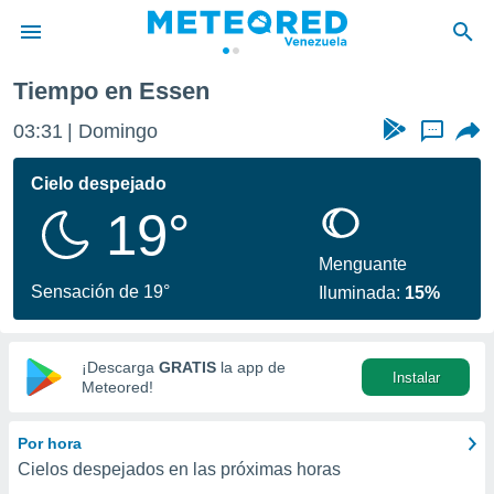
Tiempo en Essen
privacidad
03:31
Domingo
...
o de
om.ve
com.ve) ha
Cielo despejado
ado por
19°
es para
ue la
 que se
Menguante
e calidad.
Sensación de 19°
Iluminada:
15%
eder a este
ediante las
opciones:
¡Descarga
GRATIS
la app de
Instalar
ookies y
Meteored!
e forma
Por hora
d digital
Cielos despejados en las próximas horas
ada, basada