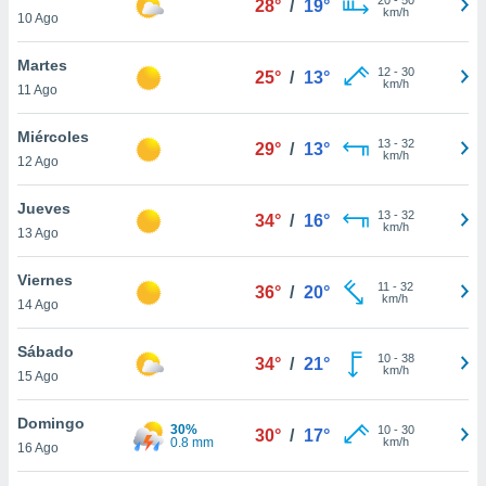
28°
/
19°
ublicidad y
km/h
10 Ago
do en
Martes
 mismo.
12
-
30
25°
/
13°
km/h
sultar más
11 Ago
 en nuestra
 Cookies
y
Miércoles
13
-
32
29°
/
13°
ualquier
km/h
12 Ago
ento
Jueves
 botón
13
-
32
34°
/
16°
km/h
13 Ago
ación de
kies
 disponible
Viernes
11
-
32
36°
/
20°
e nuestra
km/h
14 Ago
.
Sábado
IVAMENTE,
10
-
38
34°
/
21°
km/h
15 Ago
as
Domingo
30%
10
-
30
30°
/
17°
 a cookies
0.8 mm
km/h
16 Ago
 no aceptar