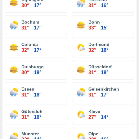
30°
17°
31°
16°
Bochum
Bonn
31°
17°
33°
15°
Colonia
Dortmund
32°
17°
32°
16°
Duisburgo
Düsseldorf
30°
18°
31°
18°
Essen
Gelsenkirchen
31°
18°
31°
17°
Gütersloh
Kleve
31°
16°
27°
14°
Münster
Olpe