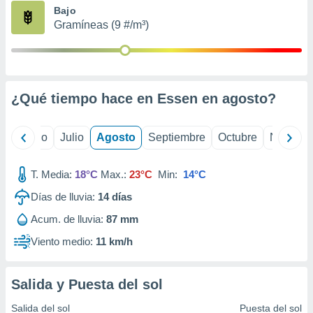
ados con el
Bajo
 seleccionar
Gramíneas (9 #/m³)
o.
calización
precisa e
ión mediante
¿Qué tiempo hace en Essen en
agosto
?
, publicidad
dos,
yo
Junio
Julio
Agosto
Septiembre
Octubre
Noviemb
 publicidad
,
ón de
T. Media:
18°C
Max.:
23°C
Min:
14°C
 desarrollo
s.
Días de lluvia:
14
días
tros 1199
Acum. de lluvia:
87 mm
ios
Viento medio:
11 km/h
Salida y Puesta del sol
Salida del sol
Puesta del sol