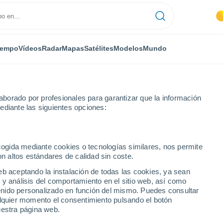
iempo
Vídeos
Radar
Mapas
Satélites
Modelos
Mundo
borado por profesionales para garantizar que la información
ediante las siguientes opciones:
ecogida mediante cookies o tecnologías similares, nos permite
on altos estándares de calidad sin coste.
eb aceptando la instalación de todas las cookies, ya sean
 y análisis del comportamiento en el sitio web, así como
...
ntenido personalizado en función del mismo. Puedes consultar
alquier momento el consentimiento pulsando el botón
Por hora
uestra página web.
Lluvias débiles en las próximas
horas