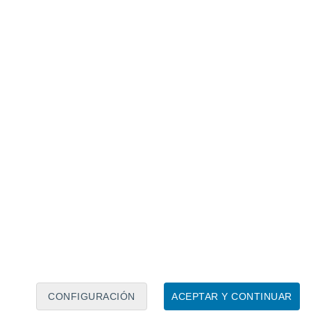
Calendario lunar
Lun
Mar
Mié
Jue
Vie
Sáb
Dom
7
8
9
10
11
12
13
14
15
16
17
18
19
20
CONFIGURACIÓN
ACEPTAR Y CONTINUAR
30