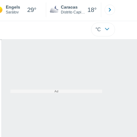
Engels
Caracas
Tucacas
29°
18°
Sarátov
Distrito Capital
Falcón
°C