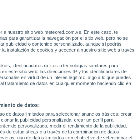
o
r a nuestro sitio web meteored.com.ve. En este caso, te
as para garantizar la navegación por el sitio web, pero no se
rar publicidad o contenido personalizado, aunque sí podrás
 la instalación de cookies y acceder a nuestro sitio web a través
atélites
Modelos
es, identificadores únicos o tecnologías similares para
n este sitio web, las direcciones IP y los identificadores de
rsonales en virtud de un interés legítimo, algo a lo que puedes
 al tratamiento de datos en cualquier momento haciendo clic en
Lunes
Martes
Miércoles
Jueves
10 Ago
11 Ago
12 Ago
13 Ago
miento de datos:
uso de datos limitados para seleccionar anuncios básicos, crear
ccionar la publicidad personalizada, crear un perfil para
ontenido personalizado, medir el rendimiento de la publicidad,
27°
/
20°
26°
/
18°
28°
/
15°
28°
/
17°
vés de estadísticas o a través de la combinación de datos
rvicios, uso de datos limitados con el objetivo de seleccionar el