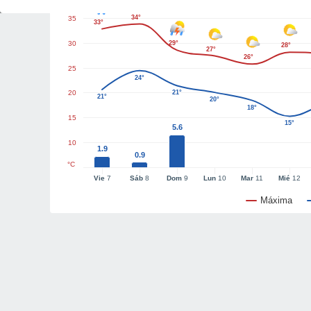
34°
35
33°
30
29°
28°
27°
26°
25
24°
20
21°
21°
20°
18°
15
15°
5.6
10
1.9
0.9
°C
Vie
7
Sáb
8
Dom
9
Lun
10
Mar
11
Mié
12
Máxima