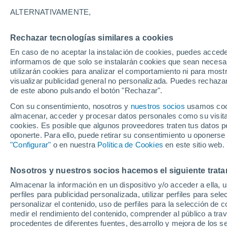
29°
ALTERNATIVAMENTE,
Rechazar tecnologías similares a cookies
UV
5 Medi
En caso de no aceptar la instalación de cookies, puedes accede
Sensación de 30°
FPS
6-10
informamos de que solo se instalarán cookies que sean necesari
utilizarán cookies para analizar el comportamiento ni para most
visualizar publicidad general no personalizada. Puedes rechazar
de este abono pulsando el botón "Rechazar".
Tiempo 1 - 7 días
Mapa de lluvia
Radar de lluvia
S
Con su consentimiento, nosotros y
nuestros socios
usamos cooki
almacenar, acceder y procesar datos personales como su visita e
cookies. Es posible que algunos proveedores traten tus datos pe
oponerte. Para ello, puede retirar su consentimiento u oponerse
Mañana
Domingo
Hoy
"Configurar"
o en nuestra
Política de Cookies
en este sitio web.
8 Ago
9 Ago
7 Ago
Nosotros y nuestros socios hacemos el siguiente trata
Almacenar la información en un dispositivo y/o acceder a ella, 
60%
70%
50%
perfiles para publicidad personalizada, utilizar perfiles para sele
0.9 mm
5.6 mm
1.9 mm
personalizar el contenido, uso de perfiles para la selección de c
34°
/
24°
29°
/
21°
33°
/
21°
medir el rendimiento del contenido, comprender al público a tra
procedentes de diferentes fuentes, desarrollo y mejora de los se