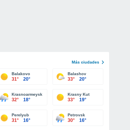
Más ciudades
Balakovo
Balashov
31°
20°
33°
20°
Krasnoarmeysk
Krasny Kut
32°
18°
33°
19°
Perelyub
Petrovsk
31°
16°
30°
16°