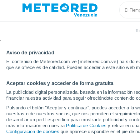
T
Aviso de privacidad
El contenido de Meteored.com.ve (meteored.com.ve) ha sido ela
que se ofrece es de calidad. Puedes acceder a este sitio web m
Aceptar cookies y acceder de forma gratuita
Inicio
Rusia
Óblast de Sarátov
Engels
La publicidad digital personalizada, basada en la información r
financiar nuestra actividad para seguir ofreciéndote contenido c
Tiempo en Engels
Pulsando el botón "Aceptar y continuar", puedes acceder a la w
nuestras o de nuestros socios, que nos permiten el seguimiento
11:23
Viernes
desarrollar un perfil específico para mostrarte publicidad y co
más información en nuestra
Política de Cookies
y retirar en cu
Configuración de cookies
que aparece disponible en el pie de n
Soleado