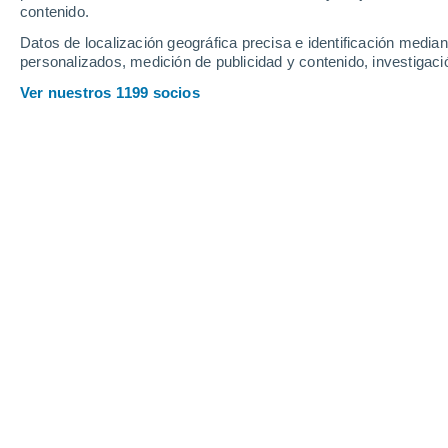
contenido.
11
-
28
km/h
19
-
44
km/h
17
7
-
22
km/h
Datos de localización geográfica precisa e identificación mediant
personalizados, medición de publicidad y contenido, investigació
Tiempo en Engels hoy
, 7 de agosto
Ver nuestros 1199 socios
Soleado
29°
11:00
Sensación T.
30°
Nubes y claros
31°
12:00
Sensación T.
31°
Nubes y claros
32°
13:00
Sensación T.
32°
Lluvia débil
30%
32°
14:00
0.2 mm
Sensación T.
33°
Lluvia débil
30%
32°
15:00
0.6 mm
Sensación T.
33°