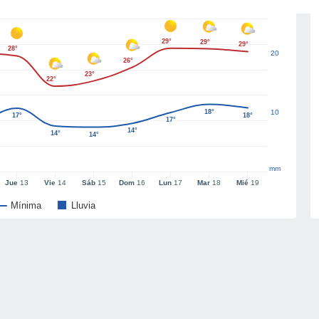
29°
29°
29°
28°
20
26°
23°
22°
18°
10
17°
18°
17°
14°
14°
14°
mm
Jue
13
Vie
14
Sáb
15
Dom
16
Lun
17
Mar
18
Mié
19
Mínima
Lluvia