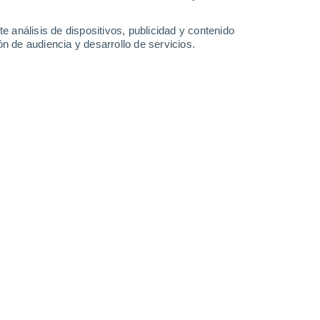
-
39
km/h
13
-
32
km/h
10
-
27
km/h
21
-
49
km/h
e análisis de dispositivos, publicidad y contenido
n de audiencia y desarrollo de servicios.
Noroeste
5 Medio
3
-
16 km/h
FPS:
6-10
Noroeste
6 Alto
4
-
17 km/h
FPS:
15-25
Noroeste
6 Alto
5
-
20 km/h
FPS:
15-25
Noroeste
6 Alto
5
-
21 km/h
FPS:
15-25
Noroeste
4 Medio
7
-
22 km/h
FPS:
6-10