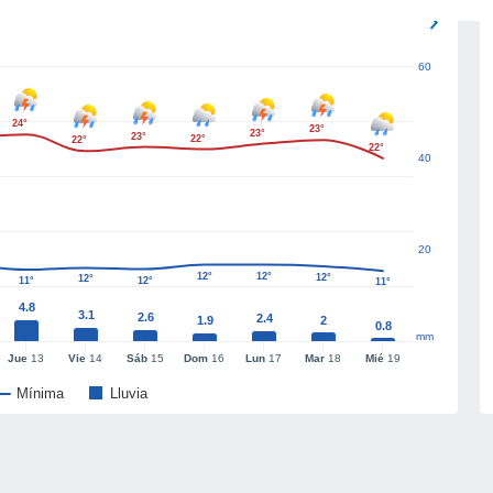
60
24°
23°
23°
23°
22°
22°
22°
40
20
12°
12°
12°
12°
11°
12°
11°
4.8
3.1
2.6
2.4
1.9
2
0.8
mm
Jue
13
Vie
14
Sáb
15
Dom
16
Lun
17
Mar
18
Mié
19
Mínima
Lluvia