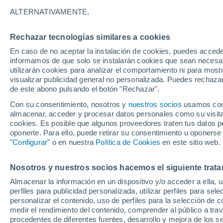
14°
ALTERNATIVAMENTE,
Rechazar tecnologías similares a cookies
Menguant
En caso de no aceptar la instalación de cookies, puedes accede
Iluminada
Sensación de 14°
informamos de que solo se instalarán cookies que sean necesari
utilizarán cookies para analizar el comportamiento ni para most
visualizar publicidad general no personalizada. Puedes rechazar
de este abono pulsando el botón "Rechazar".
Tiempo 1 - 7 días
Mapa de nubosidad
Radar de llu
Con su consentimiento, nosotros y
nuestros socios
usamos cooki
almacenar, acceder y procesar datos personales como su visita e
cookies. Es posible que algunos proveedores traten tus datos pe
oponerte. Para ello, puede retirar su consentimiento u oponerse
Mañana
Domingo
Hoy
"Configurar"
o en nuestra
Política de Cookies
en este sitio web.
8 Ago
9 Ago
7 Ago
Nosotros y nuestros socios hacemos el siguiente trata
Almacenar la información en un dispositivo y/o acceder a ella, 
90%
90%
90%
perfiles para publicidad personalizada, utilizar perfiles para sele
10 mm
8.1 mm
8.1 mm
personalizar el contenido, uso de perfiles para la selección de c
23°
/
12°
23°
/
11°
23°
/
12°
medir el rendimiento del contenido, comprender al público a tra
procedentes de diferentes fuentes, desarrollo y mejora de los se