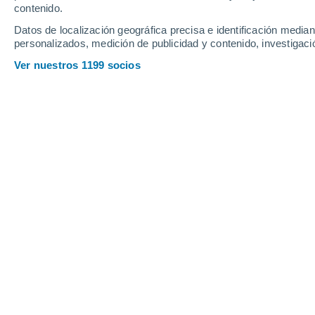
contenido.
19
-
42
km/h
10
-
31
km/h
6
10
-
28
km/h
Datos de localización geográfica precisa e identificación mediant
personalizados, medición de publicidad y contenido, investigació
Tiempo en Eldoret hoy
, 7 de agosto
Ver nuestros 1199 socios
Nubes y claros
14°
02:00
Sensación T.
14°
Nubes y claros
14°
03:00
Sensación T.
14°
Nubes y claros
13°
05:00
Sensación T.
13°
Soleado
16°
08:00
Sensación T.
16°
Lluvia débil
30%
21°
11:00
0.4 mm
Sensación T.
21°