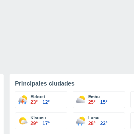
Principales ciudades
Eldoret
Embu
23°
12°
25°
15°
Kisumu
Lamu
29°
17°
28°
22°