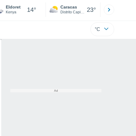
Eldoret
Caracas
Tucacas
14°
23°
Kenya
Distrito Capital
Falcón
°C