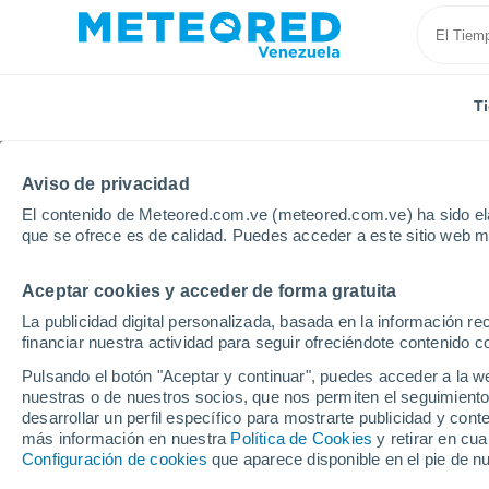
T
Aviso de privacidad
El contenido de Meteored.com.ve (meteored.com.ve) ha sido ela
que se ofrece es de calidad. Puedes acceder a este sitio web m
Aceptar cookies y acceder de forma gratuita
Inicio
Kenia
Eldoret
La publicidad digital personalizada, basada en la información r
financiar nuestra actividad para seguir ofreciéndote contenido c
Tiempo en Eldoret
Pulsando el botón "Aceptar y continuar", puedes acceder a la w
nuestras o de nuestros socios, que nos permiten el seguimiento
01:40
Viernes
desarrollar un perfil específico para mostrarte publicidad y co
más información en nuestra
Política de Cookies
y retirar en cu
Configuración de cookies
que aparece disponible en el pie de n
Nubes y claros