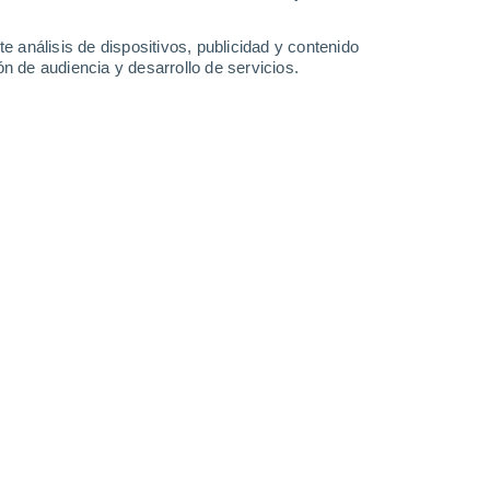
-
29
km/h
5
-
34
km/h
6
-
27
km/h
8
-
29
km/h
e análisis de dispositivos, publicidad y contenido
n de audiencia y desarrollo de servicios.
Este
0 Bajo
2
-
4 km/h
FPS:
no
Este
0 Bajo
3
-
6 km/h
FPS:
no
Este
0 Bajo
2
-
4 km/h
FPS:
no
Noreste
1 Bajo
5
-
14 km/h
FPS:
no
Oeste
8 ¡Muy Alto!
5
-
19 km/h
FPS:
25-50