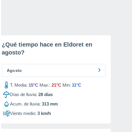
¿Qué tiempo hace en Eldoret en
agosto
?
Agosto
T. Media:
15°C
Max.:
21°C
Min:
11°C
Días de lluvia:
28
días
Acum. de lluvia:
313 mm
Viento medio:
3 km/h