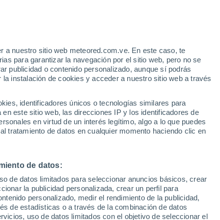
e
r a nuestro sitio web meteored.com.ve. En este caso, te
:
36%
as para garantizar la navegación por el sitio web, pero no se
rar publicidad o contenido personalizado, aunque sí podrás
 la instalación de cookies y acceder a nuestro sitio web a través
via
Satélites
Modelos
es, identificadores únicos o tecnologías similares para
n este sitio web, las direcciones IP y los identificadores de
rsonales en virtud de un interés legítimo, algo a lo que puedes
 al tratamiento de datos en cualquier momento haciendo clic en
Lunes
Martes
Miércoles
Jueves
10 Ago
11 Ago
12 Ago
13 Ago
miento de datos:
uso de datos limitados para seleccionar anuncios básicos, crear
90%
90%
90%
90%
ccionar la publicidad personalizada, crear un perfil para
5.3 mm
4.1 mm
3 mm
4.8 mm
ontenido personalizado, medir el rendimiento de la publicidad,
23°
/
12°
23°
/
12°
23°
/
12°
24°
/
11°
vés de estadísticas o a través de la combinación de datos
rvicios, uso de datos limitados con el objetivo de seleccionar el