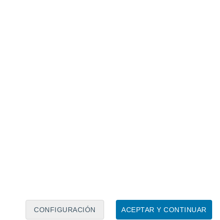
Calendario lunar
Lun
Mar
Mié
Jue
Vie
Sáb
Dom
7
8
9
10
11
12
13
14
15
16
17
18
19
20
CONFIGURACIÓN
ACEPTAR Y CONTINUAR