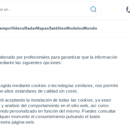
iempo
Vídeos
Radar
Mapas
Satélites
Modelos
Mundo
borado por profesionales para garantizar que la información
ediante las siguientes opciones:
ecogida mediante cookies o tecnologías similares, nos permite
on altos estándares de calidad sin coste.
eb aceptando la instalación de todas las cookies, ya sean
 y análisis del comportamiento en el sitio web, así como
...
ntenido personalizado en función del mismo. Puedes consultar
alquier momento el consentimiento pulsando el botón
Por hora
uestra página web.
Intervalos nubosos en las
próximas horas