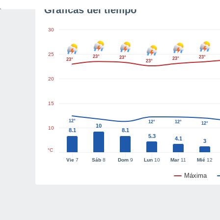
Gráficas del tiempo
30
25
23°
23°
23°
23°
23°
23°
20
15
12°
12°
12°
12°
10
10
8.1
8.1
5.3
4.1
3
°C
Vie
7
Sáb
8
Dom
9
Lun
10
Mar
11
Mié
12
Máxima