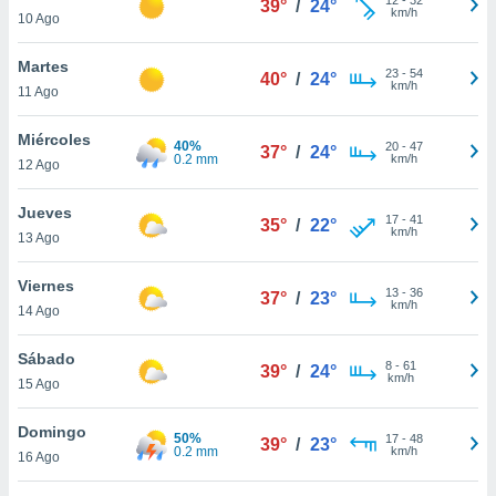
39°
/
24°
ublicidad y
km/h
10 Ago
do en
Martes
 mismo.
23
-
54
40°
/
24°
km/h
sultar más
11 Ago
 en nuestra
 Cookies
y
Miércoles
40%
20
-
47
37°
/
24°
ualquier
0.2 mm
km/h
12 Ago
ento
Jueves
 botón
17
-
41
35°
/
22°
km/h
13 Ago
ación de
kies
 disponible
Viernes
13
-
36
37°
/
23°
e nuestra
km/h
14 Ago
.
Sábado
IVAMENTE,
8
-
61
39°
/
24°
km/h
15 Ago
as
Domingo
50%
17
-
48
39°
/
23°
 a cookies
0.2 mm
km/h
16 Ago
 no aceptar