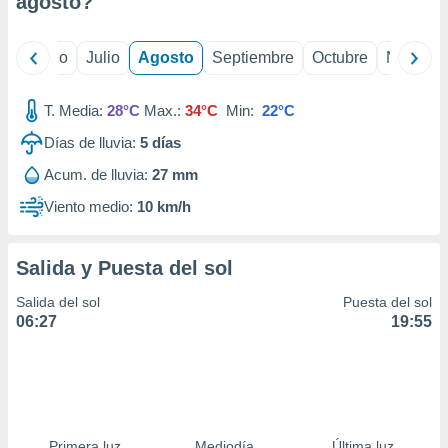
agosto
?
ados con el
 seleccionar
o.
yo
Junio
Julio
Agosto
Septiembre
Octubre
Noviemb
calización
precisa e
ión mediante
T. Media:
28°C
Max.:
34°C
Min:
22°C
Días de lluvia:
5
días
, publicidad
Acum. de lluvia:
27 mm
dos,
 publicidad
Viento medio:
10 km/h
,
ón de
 desarrollo
Salida y Puesta del sol
s.
Salida del sol
Puesta del sol
tros 1199
06:27
19:55
ios
Primera luz
Mediodía
Última luz