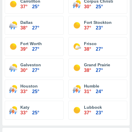
Carrollton
Corpus Christi
37°
25°
30°
25°
Dallas
Fort Stockton
38°
27°
37°
23°
Fort Worth
Frisco
39°
27°
38°
27°
Galveston
Grand Prairie
30°
27°
38°
27°
Houston
Humble
33°
25°
31°
24°
Katy
Lubbock
33°
25°
37°
23°