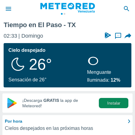
Tiempo en El Paso - TX
privacidad
02:33
Domingo
...
o de
om.ve
com.ve) ha
Cielo despejado
ado por
26°
es para
ue la
 que se
Menguante
e calidad.
Sensación de 26°
Iluminada:
12%
eder a este
ediante las
opciones:
¡Descarga
GRATIS
la app de
Instalar
ookies y
Meteored!
e forma
Por hora
d digital
Cielos despejados en las próximas horas
ada, basada