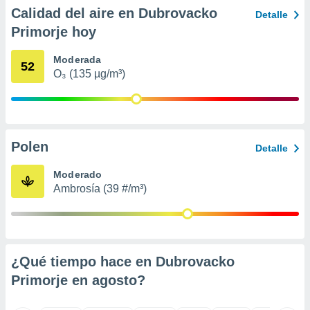
retirar su
Calidad del aire en Dubrovacko
Detalle
ento u
Primorje hoy
 de datos
Moderada
er momento
52
O₃ (135 µg/m³)
ic en
o en
 Cookies
en
eb.
Polen
Detalle
y
socios
Moderado
el
Ambrosía (39 #/m³)
to de
la
 en un
¿Qué tiempo hace en Dubrovacko
 y/o acceder
Primorje en
agosto
?
 de datos
ara
 anuncios