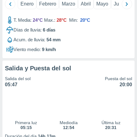
Enero
Febrero
Marzo
Abril
Mayo
Junio
Ju
ar perfiles
idad
a, utilizar
T. Media:
24°C
Max.:
28°C
Min:
20°C
a
 la
Días de lluvia:
6
días
da, crear un
Acum. de lluvia:
54 mm
personalizar
Viento medio:
9 km/h
o, uso de
a la
e contenido
Salida y Puesta del sol
do, medir el
 de la
Salida del sol
Puesta del sol
medir el
05:47
20:00
 del
 comprender
 través de
s o a través
nación de
edentes de
fuentes,
Primera luz
Mediodía
Última luz
y mejora de
05:15
12:54
20:31
os, uso de
Duración del día
14h 13m