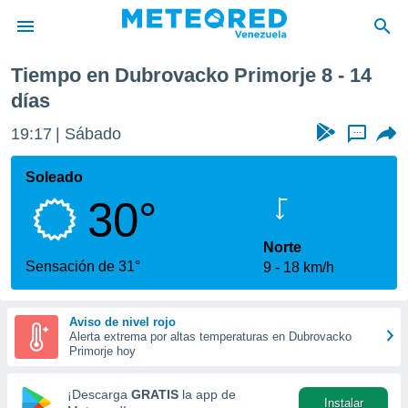
Próxima semana
Tiempo en Dubrovacko Primorje 8 - 14
privacidad
días
o de
om.ve
19:17
Sábado
...
com.ve) ha
ado por
Soleado
es para
ue la
30°
 que se
e calidad.
Norte
eder a este
Sensación de 31°
ediante las
9
18 km/h
opciones:
ookies y
Aviso de nivel rojo
e forma
Alerta extrema por altas temperaturas en Dubrovacko
Primorje hoy
d digital
¡Descarga
GRATIS
la app de
ada, basada
Instalar