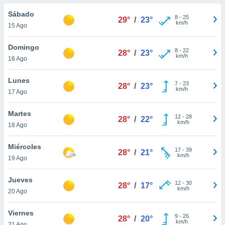
ublicidad y
Sábado
8
-
25
29°
/
23°
do en
km/h
15 Ago
 mismo.
sultar más
Domingo
8
-
22
 en nuestra
28°
/
23°
km/h
16 Ago
 Cookies
y
ualquier
Lunes
7
-
23
28°
/
23°
ento
km/h
17 Ago
 botón
ación de
Martes
12
-
28
kies
28°
/
22°
km/h
18 Ago
 disponible
e nuestra
Miércoles
.
17
-
39
28°
/
21°
km/h
19 Ago
IVAMENTE,
Jueves
12
-
30
28°
/
17°
km/h
20 Ago
as
 a cookies
Viernes
9
-
26
28°
/
20°
 no aceptar
km/h
21 Ago