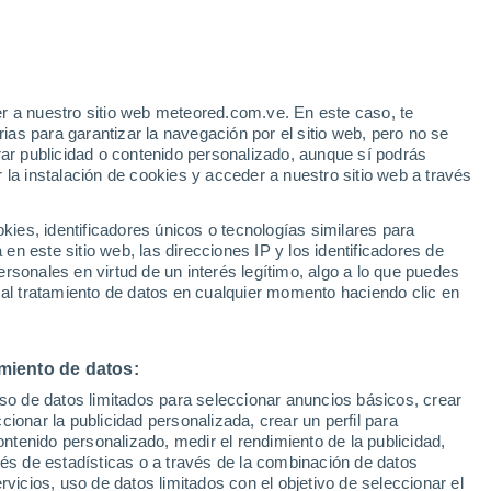
r a nuestro sitio web meteored.com.ve. En este caso, te
36°
39°
as para garantizar la navegación por el sitio web, pero no se
25°
24°
rar publicidad o contenido personalizado, aunque sí podrás
Ploce
Metkovic
 la instalación de cookies y acceder a nuestro sitio web a través
es, identificadores únicos o tecnologías similares para
33°
n este sitio web, las direcciones IP y los identificadores de
26°
33°
rsonales en virtud de un interés legítimo, algo a lo que puedes
Ston
28°
 al tratamiento de datos en cualquier momento haciendo clic en
Mljet
miento de datos:
34°
25°
uso de datos limitados para seleccionar anuncios básicos, crear
Cilipi
Dubrovnik
ccionar la publicidad personalizada, crear un perfil para
ontenido personalizado, medir el rendimiento de la publicidad,
vés de estadísticas o a través de la combinación de datos
rvicios, uso de datos limitados con el objetivo de seleccionar el