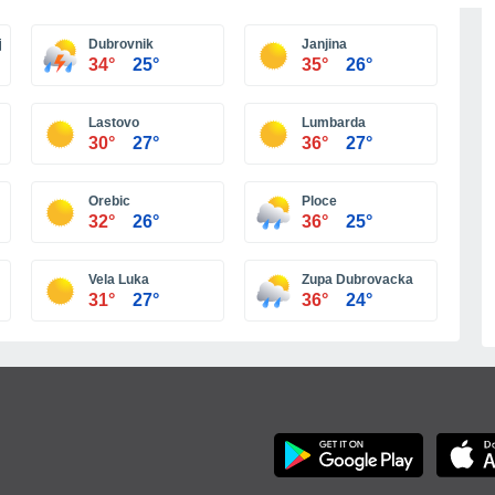
Más ciudades
je
Dubrovnik
Janjina
34°
25°
35°
26°
Lastovo
Lumbarda
30°
27°
36°
27°
Orebic
Ploce
32°
26°
36°
25°
Vela Luka
Zupa Dubrovacka
31°
27°
36°
24°