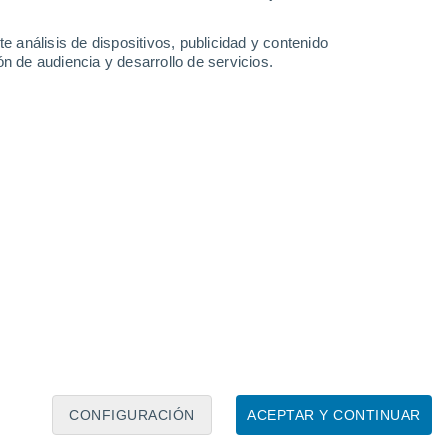
e análisis de dispositivos, publicidad y contenido
n de audiencia y desarrollo de servicios.
Leaflet
|
©
OpenStreetMap
|
ECMWF
by © Meteored
CONFIGURACIÓN
ACEPTAR Y CONTINUAR