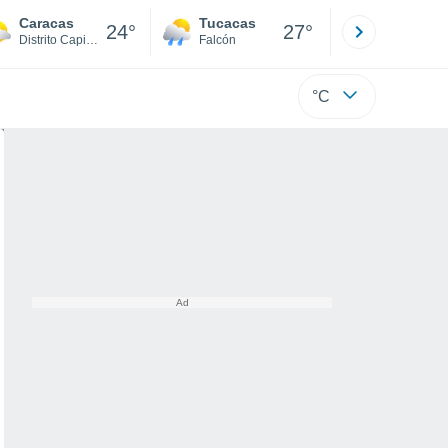
Caracas
Tucacas
La Guaira
24°
27°
Distrito Capital
Falcón
Di
°C