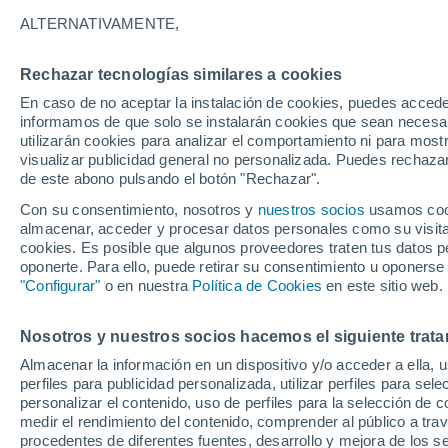
ALTERNATIVAMENTE,
Rechazar tecnologías similares a cookies
En caso de no aceptar la instalación de cookies, puedes accede
informamos de que solo se instalarán cookies que sean necesari
utilizarán cookies para analizar el comportamiento ni para most
visualizar publicidad general no personalizada. Puedes rechazar
31°
37°
de este abono pulsando el botón "Rechazar".
27°
26°
Vela Luka
Korcula
Con su consentimiento, nosotros y
nuestros socios
usamos cooki
almacenar, acceder y procesar datos personales como su visita e
cookies. Es posible que algunos proveedores traten tus datos pe
30°
oponerte. Para ello, puede retirar su consentimiento u oponerse
27°
Lastovo
"Configurar"
o en nuestra
Política de Cookies
en este sitio web.
Nosotros y nuestros socios hacemos el siguiente trata
Almacenar la información en un dispositivo y/o acceder a ella, 
perfiles para publicidad personalizada, utilizar perfiles para sele
personalizar el contenido, uso de perfiles para la selección de c
medir el rendimiento del contenido, comprender al público a tra
procedentes de diferentes fuentes, desarrollo y mejora de los se