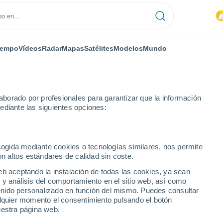
iempo
Vídeos
Radar
Mapas
Satélites
Modelos
Mundo
borado por profesionales para garantizar que la información
ediante las siguientes opciones:
ecogida mediante cookies o tecnologías similares, nos permite
on altos estándares de calidad sin coste.
eretva
eb aceptando la instalación de todas las cookies, ya sean
 y análisis del comportamiento en el sitio web, así como
ntenido personalizado en función del mismo. Puedes consultar
alquier momento el consentimiento pulsando el botón
uestra página web.