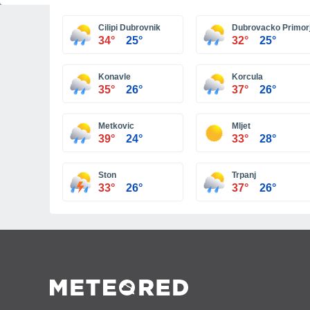
Cilipi Dubrovnik
Dubrovacko Primor
34°
25°
32°
25°
Konavle
Korcula
35°
26°
37°
26°
Metkovic
Mljet
39°
24°
33°
28°
Ston
Trpanj
33°
26°
37°
26°