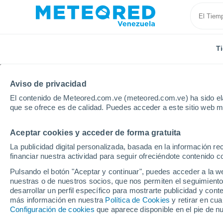
T
Aviso de privacidad
El contenido de Meteored.com.ve (meteored.com.ve) ha sido ela
que se ofrece es de calidad. Puedes acceder a este sitio web m
Aceptar cookies y acceder de forma gratuita
Inicio
Croacia
Dubrovnik-Neretva
La publicidad digital personalizada, basada en la información r
financiar nuestra actividad para seguir ofreciéndote contenido c
Tiempo en Dubrovnik-N
Pulsando el botón "Aceptar y continuar", puedes acceder a la w
nuestras o de nuestros socios, que nos permiten el seguimiento
desarrollar un perfil específico para mostrarte publicidad y co
Hoy, 8 agosto
Todo el día
Símbolo
más información en nuestra
Política de Cookies
y retirar en cu
Configuración de cookies
que aparece disponible en el pie de n