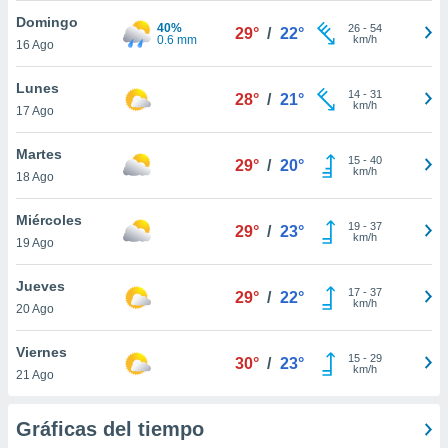
ublicidad y
Domingo
40%
26
-
54
29°
/
22°
0.6 mm
km/h
do en
16 Ago
 mismo.
sultar más
Lunes
14
-
31
28°
/
21°
 en nuestra
km/h
17 Ago
 Cookies
y
ualquier
Martes
15
-
40
29°
/
20°
km/h
18 Ago
ento
 botón
ación de
Miércoles
19
-
37
29°
/
23°
kies
km/h
19 Ago
 disponible
e nuestra
Jueves
.
17
-
37
29°
/
22°
km/h
20 Ago
IVAMENTE,
Viernes
15
-
29
30°
/
23°
km/h
21 Ago
as
 a cookies
Gráficas del tiempo
 no aceptar