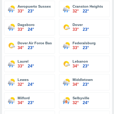
Aeropuerto Sussex Georgetown
Cranston Heights
33°
23°
32°
22°
Dagsboro
Dover
33°
24°
33°
23°
Dover Air Force Base
Federalsburg
34°
23°
33°
23°
Laurel
Lebanon
33°
24°
34°
23°
Lewes
Middletown
32°
24°
34°
23°
Milford
Selbyville
34°
23°
32°
24°