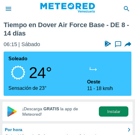
e Base
Próxima semana
Tiempo en Dover Air Force Base - DE 8 -
privacidad
14 días
o de
om.ve
06:15
Sábado
...
com.ve) ha
ado por
Soleado
es para
ue la
24°
 que se
e calidad.
Oeste
eder a este
Sensación de 23°
ediante las
11
18 km/h
opciones:
ookies y
¡Descarga
GRATIS
la app de
e forma
Instalar
Meteored!
d digital
Por hora
ada, basada