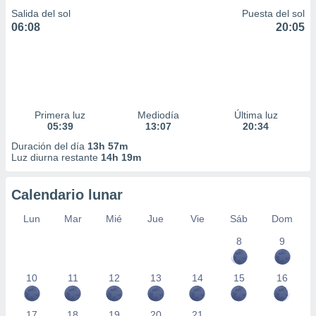
ar perfiles
Salida del sol
Puesta del sol
idad
06:08
20:05
a, utilizar
a
 la
da, crear un
personalizar
Primera luz
Mediodía
Última luz
o, uso de
05:39
13:07
20:34
a la
e contenido
Duración del día
13h 57m
do, medir el
Luz diurna restante
14h 19m
 de la
medir el
Calendario lunar
 del
 comprender
Lun
Mar
Mié
Jue
Vie
Sáb
Dom
 través de
s o a través
8
9
nación de
edentes de
fuentes,
10
11
12
13
14
15
16
y mejora de
os, uso de
17
18
19
20
21