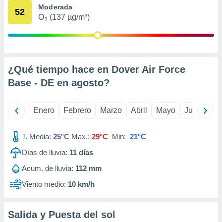
Moderada
retirar su
52
ento u
O₃ (137 µg/m³)
 de datos
er momento
ic en
o en
¿Qué tiempo hace en Dover Air Force
Base - DE en
agosto
?
 Cookies
en
eb.
Enero
Febrero
Marzo
Abril
Mayo
Junio
Ju
y
socios
el
T. Media:
25°C
Max.:
29°C
Min:
21°C
to de
Días de lluvia:
11
días
Acum. de lluvia:
112 mm
la
 en un
Viento medio:
10 km/h
 y/o acceder
 de datos
ara
Salida y Puesta del sol
 anuncios