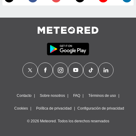
 de datos
er momento
ic en
o en
 Cookies
en
eb.
y
socios
el
to de
la
 en un
Contacto
Sobre nosotros
FAQ
Términos de uso
 y/o acceder
 de datos
Cookies
Política de privacidad
Configuración de privacidad
ara
 anuncios
© 2026 Meteored. Todos los derechos reservados
ar perfiles
idad
a, utilizar