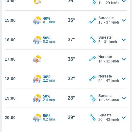
36°
14:00
nos permite
11
-
29
km/h
estra
ara seguir
Suroeste
e contenido
40%
36°
15:00
ACEPTAR
0.1 mm
13
-
37
km/h
stándares
Y
sin coste.
CONTINUAR
Sureste
50%
 botón
37°
16:00
0.2 mm
6
-
31
km/h
continuar",
CONFIGURACIÓN
der a la
ndo la
Noreste
36°
17:00
 de todas
14
-
32
km/h
, ya sean
de nuestros
Noreste
30%
 nos
32°
18:00
2.2 mm
24
-
47
km/h
 y análisis
tamiento en
Sureste
50%
28°
19:00
2.4 mm
16
-
55
km/h
b, así como
un perfil
para
Sureste
50%
29°
ublicidad y
20:00
0.2 mm
20
-
43
km/h
do en