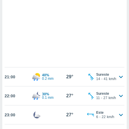
 mismo.
sultar más
 en nuestra
 Cookies
y
ualquier
ento
 botón
ación de
kies
 disponible
e nuestra
.
Sureste
40%
29°
21:00
0.2 mm
IVAMENTE,
14
-
41
km/h
Sureste
30%
27°
as
22:00
0.1 mm
11
-
27
km/h
 a cookies
 no aceptar
Este
ón de
27°
23:00
6
-
22
km/h
uedes
uestro sitio