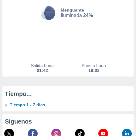
Menguante
nto,
Iluminada
24%
cios
kies,
ores únicos
as similares
nar,
rocesar
onales como
 este sitio
Salida Luna
Puesta Luna
01:42
18:03
recciones IP
ficadores de
 posible
s
Tiempo...
 traten tus
nales en
Tiempo 1 - 7 días
 interés
go a lo que
nerte. Para
Síguenos
retirar su
ento u