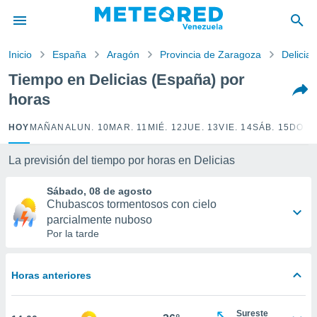
privacidad
o de
Inicio
España
Aragón
Provincia de Zaragoza
Delicias
om.ve
com.ve) ha
Tiempo en Delicias (España) por
ado por
horas
es para
ue la
 que se
HOY
MAÑANA
LUN. 10
MAR. 11
MIÉ. 12
JUE. 13
VIE. 14
SÁB. 15
DOM.
e calidad.
eder a este
La previsión del tiempo por horas en Delicias
ediante las
opciones:
Sábado, 08 de agosto
Chubascos tormentosos con cielo
ookies y
parcialmente nuboso
e forma
Por la tarde
d digital
ada, basada
Horas anteriores
mación
ediante
ecnologías
Sureste