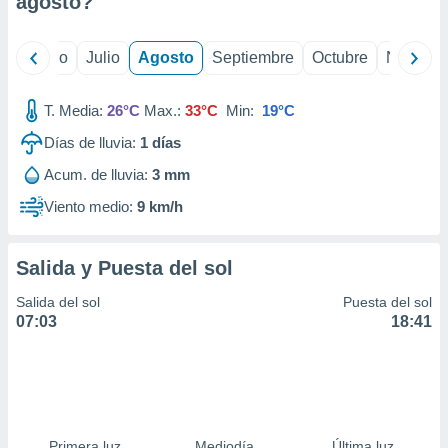
agosto
?
ados con el
 seleccionar
o.
yo
Junio
Julio
Agosto
Septiembre
Octubre
Noviemb
calización
precisa e
ión mediante
T. Media:
26°C
Max.:
33°C
Min:
19°C
Días de lluvia:
1
días
, publicidad
Acum. de lluvia:
3 mm
dos,
 publicidad
Viento medio:
9 km/h
,
ón de
 desarrollo
Salida y Puesta del sol
s.
Salida del sol
Puesta del sol
tros 1199
07:03
18:41
ios
Primera luz
Mediodía
Última luz