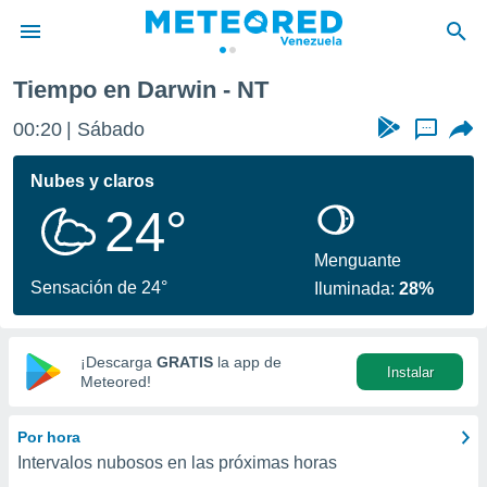
Tiempo en Darwin - NT
privacidad
00:20
Sábado
...
o de
om.ve
com.ve) ha
Nubes y claros
ado por
24°
es para
ue la
 que se
Menguante
e calidad.
Sensación de 24°
Iluminada:
28%
eder a este
ediante las
opciones:
¡Descarga
GRATIS
la app de
Instalar
ookies y
Meteored!
e forma
Por hora
d digital
Intervalos nubosos en las próximas horas
ada, basada