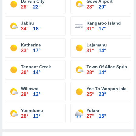
Darwin City
Gove Airport
28°
22°
28°
20°
Jabiru
Kangaroo Island
34°
18°
31°
17°
Katherine
Lajamanu
33°
17°
31°
14°
Tennant Creek
Town Of Alice Springs
30°
14°
28°
14°
Willowra
Yee To Wappah Island
29°
12°
25°
23°
Yuendumu
Yulara
28°
13°
27°
15°