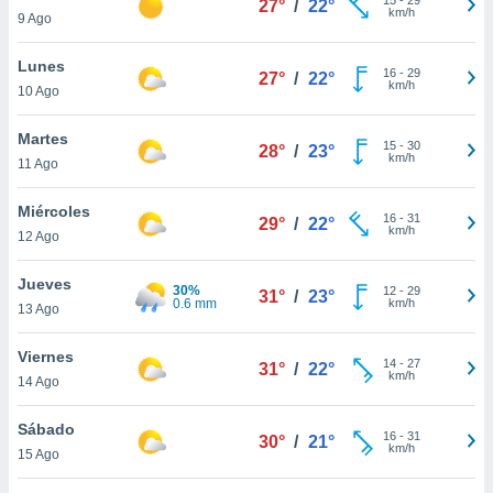
27°
/
22°
ublicidad y
km/h
9 Ago
do en
Lunes
 mismo.
16
-
29
27°
/
22°
km/h
sultar más
10 Ago
 en nuestra
 Cookies
y
Martes
15
-
30
28°
/
23°
ualquier
km/h
11 Ago
ento
Miércoles
 botón
16
-
31
29°
/
22°
km/h
12 Ago
ación de
kies
 disponible
Jueves
30%
12
-
29
31°
/
23°
e nuestra
0.6 mm
km/h
13 Ago
.
Viernes
IVAMENTE,
14
-
27
31°
/
22°
km/h
14 Ago
as
Sábado
16
-
31
30°
/
21°
 a cookies
km/h
15 Ago
 no aceptar