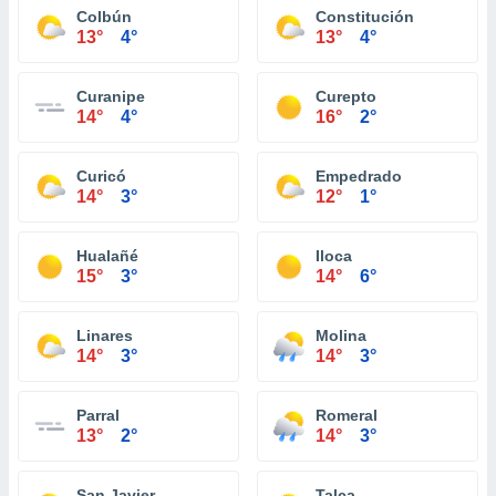
Colbún
Constitución
13°
4°
13°
4°
Curanipe
Curepto
14°
4°
16°
2°
Curicó
Empedrado
14°
3°
12°
1°
Hualañé
Iloca
15°
3°
14°
6°
Linares
Molina
14°
3°
14°
3°
Parral
Romeral
13°
2°
14°
3°
San Javier
Talca