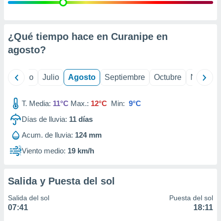
ados con el
 seleccionar
o.
calización
¿Qué tiempo hace en Curanipe en
precisa e
agosto
?
ión mediante
, publicidad
yo
Junio
Julio
Agosto
Septiembre
Octubre
Noviemb
dos,
 publicidad
T. Media:
11°C
Max.:
12°C
Min:
9°C
,
Días de lluvia:
11
días
ón de
 desarrollo
Acum. de lluvia:
124 mm
s.
Viento medio:
19 km/h
tros 1199
ios
Salida y Puesta del sol
Salida del sol
Puesta del sol
07:41
18:11