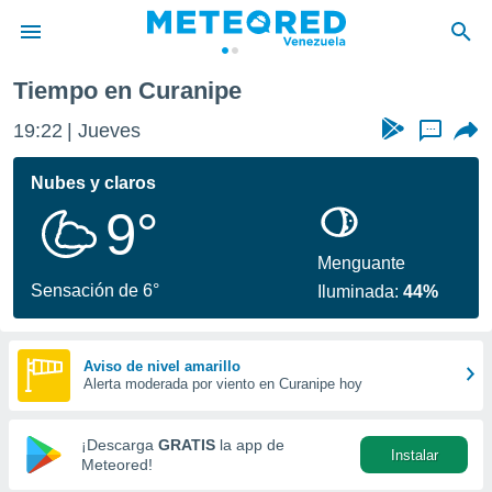
Tiempo en Curanipe
privacidad
19:22
Jueves
...
o de
om.ve
com.ve) ha
Nubes y claros
ado por
9°
es para
ue la
 que se
Menguante
e calidad.
Sensación de 6°
Iluminada:
44%
eder a este
ediante las
opciones:
Aviso de nivel amarillo
Alerta moderada por viento en Curanipe hoy
ookies y
e forma
¡Descarga
GRATIS
la app de
Instalar
d digital
Meteored!
ada, basada