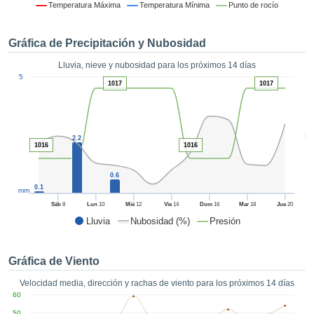
formación
Temperatura Máxima
Temperatura Mínima
Punto de rocío
 mediante
tecnologías
Gráfica de Precipitación y Nubosidad
nos permite
r nuestra
Lluvia, nieve y nubosidad para los próximos 14 días
para seguir
1
5
e contenido
1017
1017
ACEPTAR
estándares
Y
 sin coste.
CONTINUAR
 el botón
5
2.2
continuar",
1016
1016
CONFIGURACIÓN
ceder a la
tando la
0.6
n de todas
0.1
mm
s, ya sean
Sáb
8
Lun
10
Mié
12
Vie
14
Dom
16
Mar
18
Jue
20
de nuestros
Lluvia
Nubosidad (%)
Presión
 que nos
ten el
 y análisis
Gráfica de Viento
tamiento en
b, así como
Velocidad media, dirección y rachas de viento para los próximos 14 días
r un perfil
60
ico para
50