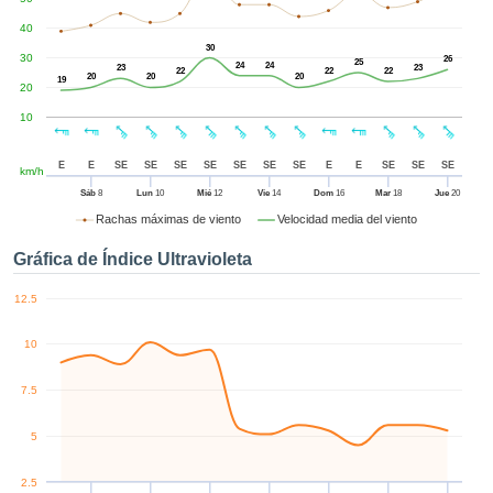
ublicidad y
enido
40
izado en
30
30
26
25
24
24
el mismo.
23
23
22
22
22
20
20
20
19
20
sultar más
 en nuestra
10
e Cookies
y
 cualquier
E
E
SE
SE
SE
SE
SE
SE
SE
E
E
SE
SE
SE
km/h
to el
imiento
Sáb
8
Lun
10
Mié
12
Vie
14
Dom
16
Mar
18
Jue
20
 el botón
Rachas máximas de viento
Velocidad media del viento
ación de
kies
Gráfica de Índice Ultravioleta
 disponible
de nuestra
12.5
a web.
10
IVAMENTE,
7.5
azar
logías
5
 a cookies
 no aceptar
2.5