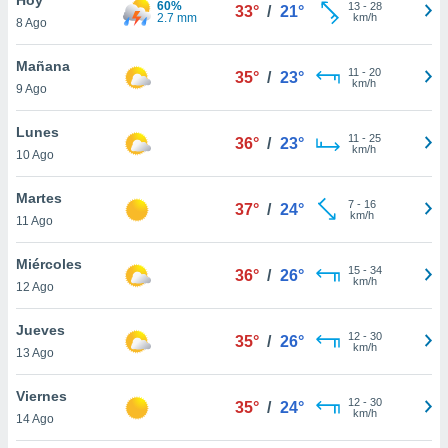
60%
ublicidad y
13
-
28
33°
/
21°
2.7 mm
km/h
8 Ago
do en
 mismo.
Mañana
11
-
20
35°
/
23°
sultar más
km/h
9 Ago
 en nuestra
 Cookies
y
Lunes
11
-
25
ualquier
36°
/
23°
km/h
10 Ago
ento
 botón
Martes
7
-
16
37°
/
24°
ación de
km/h
11 Ago
kies
 disponible
Miércoles
15
-
34
e nuestra
36°
/
26°
km/h
12 Ago
.
Jueves
IVAMENTE,
12
-
30
35°
/
26°
km/h
13 Ago
as
Viernes
12
-
30
35°
/
24°
 a cookies
km/h
14 Ago
 no aceptar