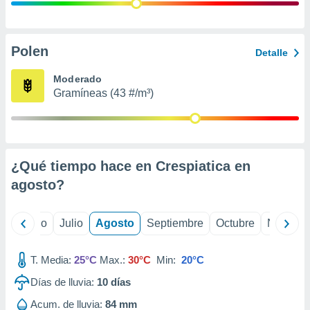
ados con el
 seleccionar
o.
calización
Polen
Detalle
precisa e
ión mediante
Moderado
Gramíneas (43 #/m³)
, publicidad
dos,
 publicidad
,
¿Qué tiempo hace en Crespiatica en
ón de
 desarrollo
agosto
?
s.
tros 1199
yo
Junio
Julio
Agosto
Septiembre
Octubre
Noviemb
ios
T. Media:
25°C
Max.:
30°C
Min:
20°C
Días de lluvia:
10
días
Acum. de lluvia:
84 mm