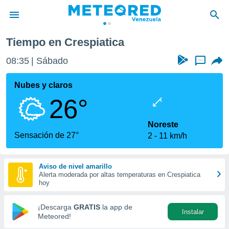
Tiempo en Crespiatica
privacidad
08:35
Sábado
...
o de
om.ve
com.ve) ha
Nubes y claros
ado por
26°
es para
ue la
 que se
Noreste
e calidad.
Sensación de 27°
2
11 km/h
eder a este
ediante las
opciones:
Aviso de nivel amarillo
Alerta moderada por altas temperaturas en Crespiatica
ookies y
hoy
e forma
¡Descarga
GRATIS
la app de
Instalar
d digital
Meteored!
ada, basada